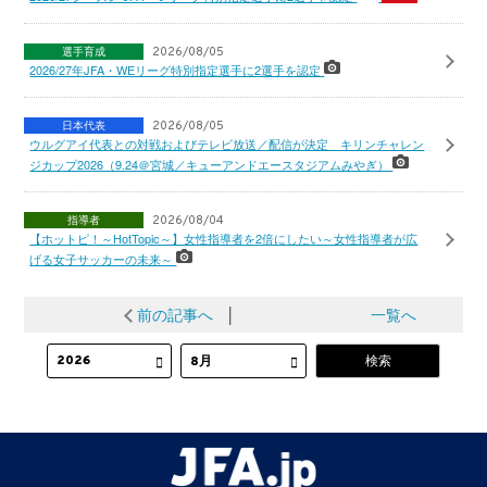
選手育成
2026/08/05
2026/27年JFA・WEリーグ特別指定選手に2選手を認定
日本代表
2026/08/05
ウルグアイ代表との対戦およびテレビ放送／配信が決定 キリンチャレン
ジカップ2026（9.24＠宮城／キューアンドエースタジアムみやぎ）
指導者
2026/08/04
【ホットピ！～HotTopic～】女性指導者を2倍にしたい～女性指導者が広
げる女子サッカーの未来～
前の記事へ
│
一覧へ