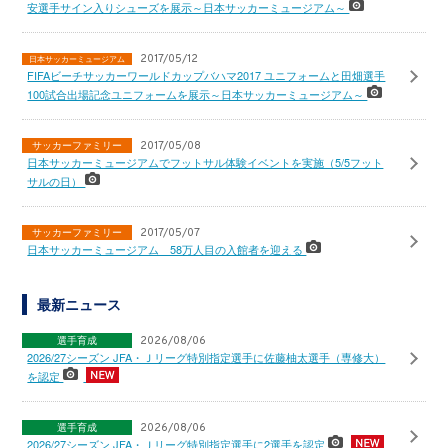
安選手サイン入りシューズを展示～日本サッカーミュージアム～
2017/05/12
日本サッカーミュージアム
FIFAビーチサッカーワールドカップバハマ2017 ユニフォームと田畑選手
100試合出場記念ユニフォームを展示～日本サッカーミュージアム～
サッカーファミリー
2017/05/08
日本サッカーミュージアムでフットサル体験イベントを実施（5/5フット
サルの日）
サッカーファミリー
2017/05/07
日本サッカーミュージアム 58万人目の入館者を迎える
最新ニュース
選手育成
2026/08/06
2026/27シーズン JFA・Ｊリーグ特別指定選手に佐藤柚太選手（専修大）
を認定
選手育成
2026/08/06
2026/27シーズン JFA・Ｊリーグ特別指定選手に2選手を認定