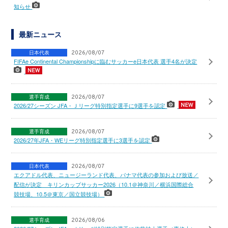
知らせ
最新ニュース
日本代表
2026/08/07
FIFAe Continental Championshipに臨むサッカーe日本代表 選手4名が決定
選手育成
2026/08/07
2026/27シーズン JFA・Ｊリーグ特別指定選手に9選手を認定
選手育成
2026/08/07
2026/27年JFA・WEリーグ特別指定選手に3選手を認定
日本代表
2026/08/07
エクアドル代表、ニュージーランド代表、パナマ代表の参加および放送／
配信が決定 キリンカップサッカー2026（10.1＠神奈川／横浜国際総合
競技場、10.5＠東京／国立競技場）
選手育成
2026/08/06