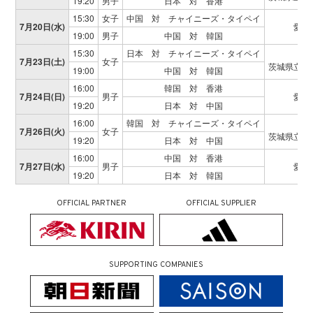
19:20
男子
日本 対 香港
15:30
女子
中国 対 チャイニーズ・タイペイ
7月20日(水)
愛知
19:00
男子
中国 対 韓国
15:30
日本 対 チャイニーズ・タイペイ
7月23日(土)
女子
茨城県立カ
19:00
中国 対 韓国
16:00
韓国 対 香港
7月24日(日)
男子
愛知
19:20
日本 対 中国
16:00
韓国 対 チャイニーズ・タイペイ
7月26日(火)
女子
茨城県立カ
19:20
日本 対 中国
16:00
中国 対 香港
7月27日(水)
男子
愛知
19:20
日本 対 韓国
OFFICIAL PARTNER
OFFICIAL SUPPLIER
SUPPORTING COMPANIES