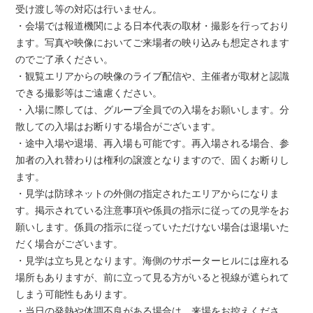
受け渡し等の対応は行いません。
・会場では報道機関による日本代表の取材・撮影を行っており
ます。写真や映像においてご来場者の映り込みも想定されます
のでご了承ください。
・観覧エリアからの映像のライブ配信や、主催者が取材と認識
できる撮影等はご遠慮ください。
・入場に際しては、グループ全員での入場をお願いします。分
散しての入場はお断りする場合がございます。
・途中入場や退場、再入場も可能です。再入場される場合、参
加者の入れ替わりは権利の譲渡となりますので、固くお断りし
ます。
・見学は防球ネットの外側の指定されたエリアからになりま
す。掲示されている注意事項や係員の指示に従っての見学をお
願いします。係員の指示に従っていただけない場合は退場いた
だく場合がございます。
・見学は立ち見となります。海側のサポーターヒルには座れる
場所もありますが、前に立って見る方がいると視線が遮られて
しまう可能性もあります。
・当日の発熱や体調不良がある場合は、来場をお控えくださ