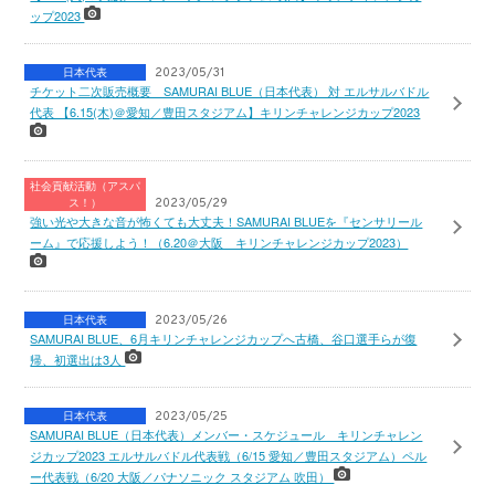
ップ2023
日本代表
2023/05/31
チケット二次販売概要 SAMURAI BLUE（日本代表） 対 エルサルバドル
代表 【6.15(木)＠愛知／豊田スタジアム】キリンチャレンジカップ2023
社会貢献活動（アスパ
ス！）
2023/05/29
強い光や大きな音が怖くても大丈夫！SAMURAI BLUEを『センサリール
ーム』で応援しよう！（6.20＠大阪 キリンチャレンジカップ2023）
日本代表
2023/05/26
SAMURAI BLUE、6月キリンチャレンジカップへ古橋、谷口選手らが復
帰、初選出は3人
日本代表
2023/05/25
SAMURAI BLUE（日本代表）メンバー・スケジュール キリンチャレン
ジカップ2023 エルサルバドル代表戦（6/15 愛知／豊田スタジアム）ペル
ー代表戦（6/20 大阪／パナソニック スタジアム 吹田）