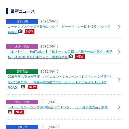
最新ニュース
日本代表
2026/08/10
コーチングスタッフ不参加について ビーチサッカー日本代表 ポルトガ
ル遠征
大会・試合
2026/08/10
【ホットピ！～HotTopic～】「日本一」を目指して88チームが競う～天皇
杯 JFA 第106回全日本サッカー選手権大会
選手育成
2026/08/10
2026年度も実施が決定 バイエルン・ミュンヘン（ドイツ）へ女子選手4
名が短期留学 「育成年代応援プロジェクト JFA アディダス DREAM
ROAD」
大会・試合
2026/08/10
JFA バーモントカップ 第36回全日本U-12フットサル選手権大会が開幕
日本代表
2026/08/07