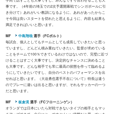
手間で話すことも大事ですし、みんなですり合わせることも大
事です。（4年前の埼玉での2次予選開幕戦でシンガポールに引
き分けて）あれがいい教訓になるように、あれがあったからこ
そ今回は良いスタートを切れたと思えるように、内容も結果も
満足できればいいと思います。
MF
中島翔哉
選手（FCポルト）
毎試合、個人としてもチームとしても成長していきたいと思っ
ていますし、どんどん積み重ねていきたい。監督が求めている
ことをチームで100％できているわけではないので、完璧に近づ
けることはすごく大事ですし、決定的なチャンスに決めること
も大事です。どんな相手でも常に最高の状態を作って臨めるよ
うにしていきたいですし、自分のベストのパフォーマンスを出
せればと思います。（大迫勇也選手不在について）特長は違う
のでプレーに違いは出ると思いますが、それもサッカーの一つ
だと思います。
MF
板倉滉
選手（FCフローニンゲン）
オランダでは日本にいたら対戦できないタイプの相手ともマッ