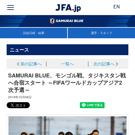
EN
試合日程・結果
選手・スタッフ
ニュース
前の記事へ
│
一覧へ
│
次の記事へ
SAMURAI BLUE、モンゴル戦、タジキスタン戦
へ合宿スタート ～FIFAワールドカップアジア2
次予選～
2019年10月08日