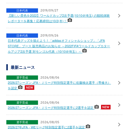
日本代表
2019/09/27
【新しい景色を2022】ワールドカップ2次予選(10/10＠埼玉) の観戦体験
レポーターを募集！応募締切は10/2(木)！
日本代表
2019/09/26
日本代表グッズを揃えよう！「adidasオフィシャルショップ」「JFA
STORE」ブース 販売商品のお知らせ ～2022FIFAワールドカップカター
ルアジア2次予選 対モンゴル代表（10/10＠埼玉）～
最新ニュース
選手育成
2026/08/06
2026/27シーズン JFA・Ｊリーグ特別指定選手に佐藤柚太選手（専修大）
を認定
選手育成
2026/08/06
2026/27シーズン JFA・Ｊリーグ特別指定選手に2選手を認定
選手育成
2026/08/05
2026/27年JFA・WEリーグ特別指定選手に2選手を認定