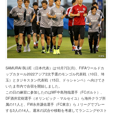
SAMURAI BLUE（日本代表）は10月7日(月)、FIFAワールドカ
ップカタール2022アジア2次予選のモンゴル代表戦（10日、埼
玉）とタジキスタン代表戦（15日、ドゥシャンベ）へ向けてさ
いたま市内で合宿を開始しました。
この日の練習に参加したのはMF中島翔哉選手（FCポルト）、
DF酒井宏樹選手（オリンピック・マルセイユ）ら海外クラブ所
属の11人と、FW永井謙佑選手（FC東京）らＪリーグでプレー
する3人の14人。週末の試合や移動を考慮してランニングやスト