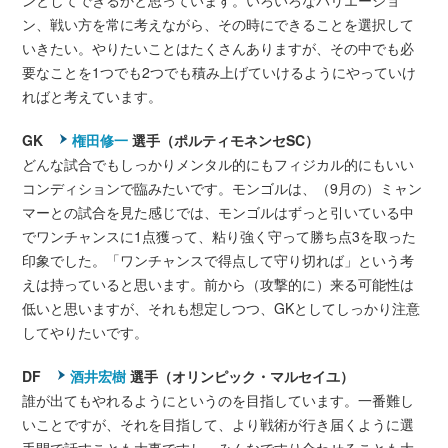
ンとしてできるかと思っています。いろいろなバリエーショ
ン、戦い方を常に考えながら、その時にできることを選択して
いきたい。やりたいことはたくさんありますが、その中でも必
要なことを1つでも2つでも積み上げていけるようにやっていけ
ればと考えています。
GK
権田修一
選手（ポルティモネンセSC）
どんな試合でもしっかりメンタル的にもフィジカル的にもいい
コンディションで臨みたいです。モンゴルは、（9月の）ミャン
マーとの試合を見た感じでは、モンゴルはずっと引いている中
でワンチャンスに1点獲って、粘り強く守って勝ち点3を取った
印象でした。「ワンチャンスで得点して守り切れば」という考
えは持っていると思います。前から（攻撃的に）来る可能性は
低いと思いますが、それも想定しつつ、GKとしてしっかり注意
してやりたいです。
DF
酒井宏樹
選手（オリンピック・マルセイユ）
誰が出てもやれるようにというのを目指しています。一番難し
いことですが、それを目指して、より戦術が行き届くように選