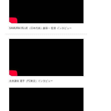
SAMURAI BLUE（日本代表）森保一 監督 インタビュー
永井謙佑 選手（FC東京）インタビュー