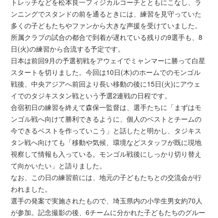
トレッチなどを松本良一フィジカルコーチとともにこなし、ラ
ンニングでスタンドの前を通るときには、練習を見守っていた
多くの子どもたちやファンから大きな声援を受けていました。
所属クラブの試合の都合で到着が遅れている残りの9選手も、8
日(火)の練習から合流する予定です。
日本は前回9月の予選初戦をアウェイでミャンマーに勝って白星
スタートを切りました。今回は10日(木)のホームでのモンゴル
戦後、中央アジアへ前回より長い移動の後に15日(火)にアウェ
イでのタジキスタン戦という予選2連戦の日程です。
合宿初日の練習を終えて森保一監督は、選手たちに「まずはモ
ンゴル戦へ向けて勝利できるように、個人のベストとチームの
今できるベストを作っていこう」と話したと明かし、タジキス
タン戦へ向けても「移動や気候、環境などスタッフが既に現地
視察して情報も入っている。モンゴル戦後にしっかり切り替え
て向かいたい」と語りました。
なお、この日の練習前には、地元の子どもたちとの交流会が行
われました。
選手の発案で実施されたもので、埼玉県内の小学生男女約70人
が参加。記念撮影の後、6チームに分かれた子どもたちのグルー