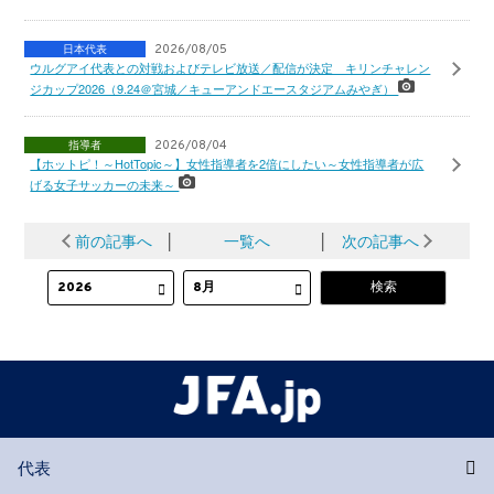
日本代表
2026/08/05
ウルグアイ代表との対戦およびテレビ放送／配信が決定 キリンチャレン
ジカップ2026（9.24＠宮城／キューアンドエースタジアムみやぎ）
指導者
2026/08/04
【ホットピ！～HotTopic～】女性指導者を2倍にしたい～女性指導者が広
げる女子サッカーの未来～
前の記事へ
│
一覧へ
│
次の記事へ
代表