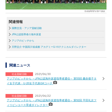
関連情報
国際交流・アジア貢献活動
JFA公認指導者の海外派遣
アジアのピッチから
天野圭介 中国四川省成都 アカデミーU-15テクニカルダイレクター
関連ニュース
社会貢献活動
2021/06/30
アジアのピッチから ～JFA公認海外派遣指導者通信～ 第53回 轟奈都子タ
イ女子代表・U-20女子代表GKコーチ
社会貢献活動
2021/06/22
アジアのピッチから ～JFA公認海外派遣指導者通信～ 第52回 平田礼次フ
ィリピンユース育成ダイレクター