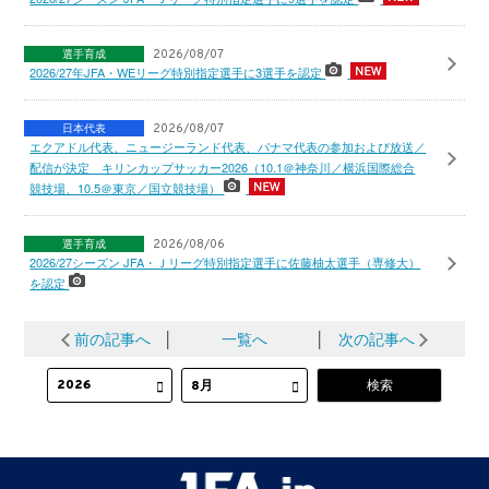
選手育成
2026/08/07
2026/27年JFA・WEリーグ特別指定選手に3選手を認定
日本代表
2026/08/07
エクアドル代表、ニュージーランド代表、パナマ代表の参加および放送／
配信が決定 キリンカップサッカー2026（10.1＠神奈川／横浜国際総合
競技場、10.5＠東京／国立競技場）
選手育成
2026/08/06
2026/27シーズン JFA・Ｊリーグ特別指定選手に佐藤柚太選手（専修大）
を認定
前の記事へ
│
一覧へ
│
次の記事へ