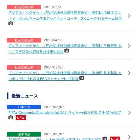
社会貢献活動
2021/05/31
アジアのピッチから ～JFA公認海外派遣指導者通信～ 第51回 埴田淳ブル
ネイ・ダルサラーム代表アシスタントコーチ・GK コーチ/代表チーム統括
社会貢献活動
2021/04/30
アジアのピッチから ～JFA公認海外派遣指導者通信～ 第50回 三田智輝 北
マリアナ諸島代表監督兼技術委員長
社会貢献活動
2021/02/26
アジアのピッチから ～JFA公認海外派遣指導者通信～ 第49回 井上和徳 カ
ンボジアU-15代表兼FFCアカデミーU-15監督
最新ニュース
日本代表
2026/08/07
FIFAe Continental Championshipに臨むサッカーe日本代表 選手4名が決定
選手育成
2026/08/07
2026/27シーズン JFA・Ｊリーグ特別指定選手に9選手を認定