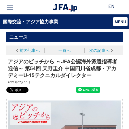
EN
国際交流・アジア協力事業
ニュース
前の記事へ
│
一覧へ
│
次の記事へ
アジアのピッチから ～JFA公認海外派遣指導者
通信～ 第54回 天野圭介 中国四川省成都・アカ
デミーU-15テクニカルダイレクター
2021年07月30日