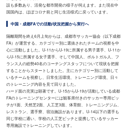
設も多数あり、活発な都市開発の様子が伺えます。また現在中
国国内は、ほぼコロナ前と同じ生活様式に戻っています。
中国・成都FAでの活動/状況把握から実行へ
隔離期間を終え6月上旬からは、成都市サッカー協会（以下成都
FA）が運営する、カテゴリー別に選抜されたチームの視察を中
心に活動しました。U-11からU-19に所属する男子選手、U-11か
らU-15に所属する女子選手、そして中国人、ポルトガル人、フ
ランス人の総勢40名のコーチングスタッフについて現状を把握
することからスタートしました。主にカテゴリー別に活動して
いるチームを視察し、日常生活環境、トレーニング環境、日々
のトレーニング内容を見て回りました。
ハード面の充実は顕著です。U-15からU-19が活動している成都
FAのトレーニングセンターには観客席付きのサッカー専用ピッ
チが1面、天然芝2面、人工芝3面、体育館、トレーニングジム、
レストラン、選手寮、宿泊施設があります。U-14以下の選手も
同じ学校に通い、学校の人工芝ピッチと提携しているサッカー
専用施設でトレーニングしています。