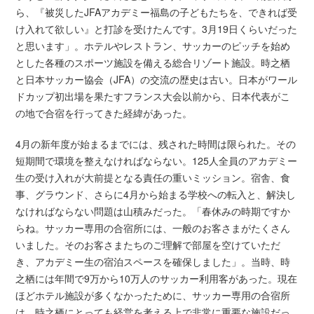
ら、『被災したJFAアカデミー福島の子どもたちを、できれば受
け入れて欲しい』と打診を受けたんです。3月19日くらいだった
と思います」。ホテルやレストラン、サッカーのピッチを始め
とした各種のスポーツ施設を備える総合リゾート施設。時之栖
と日本サッカー協会（JFA）の交流の歴史は古い。日本がワール
ドカップ初出場を果たすフランス大会以前から、日本代表がこ
の地で合宿を行ってきた経緯があった。
4月の新年度が始まるまでには、残された時間は限られた。その
短期間で環境を整えなければならない。125人全員のアカデミー
生の受け入れが大前提となる責任の重いミッション。宿舎、食
事、グラウンド、さらに4月から始まる学校への転入と、解決し
なければならない問題は山積みだった。「春休みの時期ですか
らね。サッカー専用の合宿所には、一般のお客さまがたくさん
いました。そのお客さまたちのご理解で部屋を空けていただ
き、アカデミー生の宿泊スペースを確保しました」。当時、時
之栖には年間で9万から10万人のサッカー利用客があった。現在
ほどホテル施設が多くなかったために、サッカー専用の合宿所
は、時之栖にとっても経営を考える上で非常に重要な施設だっ