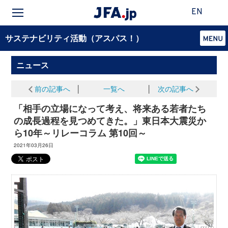
EN
サステナビリティ活動（アスパス！）
ニュース
前の記事へ
│
一覧へ
│
次の記事へ
「相手の立場になって考え、将来ある若者たち
の成長過程を見つめてきた。」東日本大震災か
ら10年～リレーコラム 第10回～
2021年03月26日