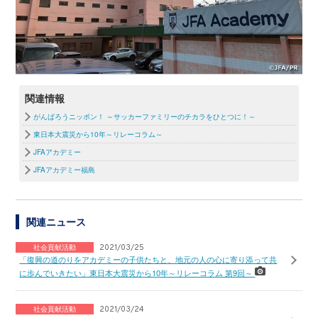
関連情報
がんばろうニッポン！ ～サッカーファミリーのチカラをひとつに！～
東日本大震災から10年～リレーコラム～
JFAアカデミー
JFAアカデミー福島
関連ニュース
社会貢献活動
2021/03/25
「復興の道のりをアカデミーの子供たちと、地元の人の心に寄り添って共
に歩んでいきたい」東日本大震災から10年～リレーコラム 第9回～
社会貢献活動
2021/03/24