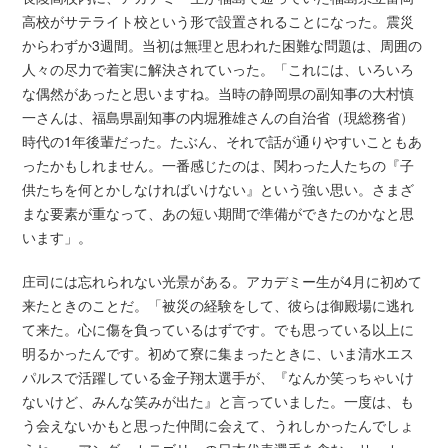
高校がサテライト校という形で設置されることになった。震災
からわずか3週間。当初は無理と思われた困難な問題は、周囲の
人々の尽力で着実に解決されていった。「これには、いろいろ
な偶然があったと思いますね。当時の静岡県の副知事の大村慎
一さんは、福島県副知事の内堀雅雄さんの自治省（現総務省）
時代の1年後輩だった。たぶん、それで話が通りやすいこともあ
ったかもしれません。一番感じたのは、関わった人たちの『子
供たちを何とかしなければいけない』という強い思い。さまざ
まな要素が重なって、あの短い期間で準備ができたのかなと思
います」。
庄司には忘れられない光景がある。アカデミー生が4月に初めて
来たときのことだ。「被災の経験をして、彼らは御殿場に逃れ
て来た。心に傷を負っているはずです。でも思っている以上に
明るかったんです。初めて寮に集まったときに、いま清水エス
パルスで活躍している金子翔太選手が、『なんか笑っちゃいけ
ないけど、みんな笑みが出た』と言っていました。一度は、も
う会えないかもと思った仲間に会えて、うれしかったんでしょ