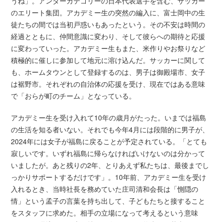
うね」。アンダーカテゴリーの日本代表選手を含む、サッカー
のエリート集団。アカデミー生の突然の編入に、富士岡中の生
徒たちの間では当初戸惑いもあったという。その不安は時間の
経過とともに、仲間意識に変わり、そして彼らへの期待と応援
に変わっていった。アカデミー生もまた、米作りやお祭りなど
積極的に催しに参加して地元に溶け込んだ。サッカーに関して
も、ホームタウンとして登録するのは、男子は御殿場市、女子
は裾野市。それぞれの自治体の応援を受け、現在ではある意味
で「おらが町のチーム」となっている。
アカデミー生を受け入れて10年の歳月がたった。いまでは福島
の生活を知る者いない。それでも今年4月には段階的に男子が、
2024年には女子が福島に戻ることが予定されている。「とても
寂しいです。いずれ福島に帰らなければいけないのは分かって
いましたが。あと残りの2年、とりあえず私たちは、最後までし
っかりサポートするだけです」。10年前、アカデミー生を受け
入れるとき、当時社長を務めていた庄司清和会長は「惻隠の
情」という孟子の言葉を持ち出して、子どもたちと接すること
をスタッフに求めた。相手の立場になって考えるという意味