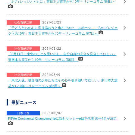
「Jヴィレッジとともに」東日本大震災から10年～リレーコラム 第8回～
社会貢献活動
2021/03/23
「子どもたちの心に寄り添おうと歩んできた、スポーツこころのプロジェ
クトの10年」東日本大震災から10年～リレーコラム 第7回～
社会貢献活動
2021/03/22
「3月11日に東北のことを思い出し、自分自身の安全を見直してほしい」
東日本大震災から10年～リレーコラム 第6回～
社会貢献活動
2021/03/19
「東北人魂、被災地の少年たちにその心を引き継いで欲しい」東日本大震
災から10年～リレーコラム 第5回～
最新ニュース
日本代表
2026/08/07
FIFAe Continental Championshipに臨むサッカーe日本代表 選手4名が決定