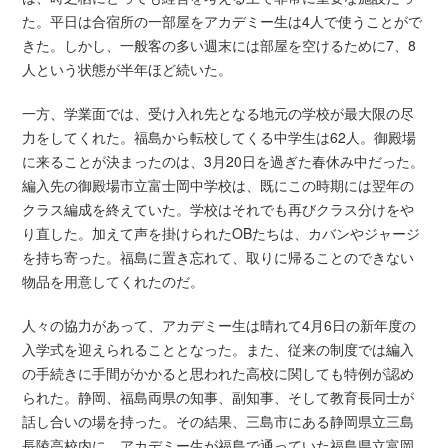
た。平日は合宿所の一部屋をアカデミー生は4人で使うことがで
きた。しかし、一般客の多い週末には部屋を空けるために7、8
人という状態が半年ほど続いた。
一方、学業面では、受け入れ先となる地元の学校が最大限の尽
力をしてくれた。福島から転校してくる中学生は62人。御殿場
に来ることが決まったのは、3月20日を過ぎた春休み中だった。
編入先の御殿場市立富士岡中学校は、既にこの時期には翌年の
クラス編成を終えていた。学校はそれでも再びクラス分けをや
り直した。加えて声を掛けられたOBたちは、カバンやジャージ
を持ち寄った。福島に置き忘れて、取りに帰ることのできない
物品を用意してくれたのだ。
人々の協力があって、アカデミー生は晴れて4月6日の新年度の
入学式を迎えられることとなった。また、従来の制度では編入
の手続きに手間がかかると思われた高校に関しても特例が認め
られた。静岡、福島両県の知事、副知事、そして教育長同士が
話し合いの場を持った。その結果、三島市にある静岡県立三島
長陵高校内に、アカデミー生が福島で通っていた福島県立富岡