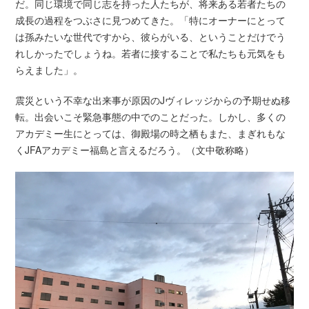
だ。同じ環境で同じ志を持った人たちが、将来ある若者たちの
成長の過程をつぶさに見つめてきた。「特にオーナーにとって
は孫みたいな世代ですから、彼らがいる、ということだけでう
れしかったでしょうね。若者に接することで私たちも元気をも
らえました」。
震災という不幸な出来事が原因のJヴィレッジからの予期せぬ移
転。出会いこそ緊急事態の中でのことだった。しかし、多くの
アカデミー生にとっては、御殿場の時之栖もまた、まぎれもな
くJFAアカデミー福島と言えるだろう。（文中敬称略）