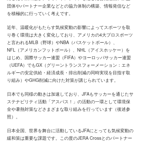
団体やパートナー企業などとの協力体制の構築、情報発信など
を積極的に行っていく考えです。
近年、温暖化がもたらす気候変動の影響によってスポーツを取
り巻く環境は大きく変化しており、アメリカの4大プロスポーツ
と言われるMLB（野球）やNBA（バスケットボール）、
NFL（アメリカンフットボール）、NHL（アイスホッケー）を
はじめ、国際サッカー連盟（FIFA）やヨーロッパサッカー連盟
（UEFA）でもGX（グリーントランスフォーメーション：エネ
ルギーの安定供給・経済成長・排出削減の同時実現を目指す取
り組み）やGHG削減に向けた対策が講じられています。
日本でも同様の動きは加速しており、JFAもサッカーを通じたサ
ステナビリティ活動「アスパス！」の活動の一環として環境保
全や暑熱対策などさまざまな取り組みを行っています（後述参
照）。
日本全国、世界を舞台に活動しているJFAにとっても気候変動の
緩和策は重要な課題です。この度のJERA Crossとのパートナー