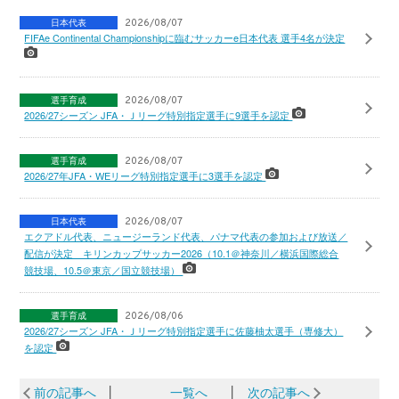
日本代表
2026/08/07
FIFAe Continental Championshipに臨むサッカーe日本代表 選手4名が決定
選手育成
2026/08/07
2026/27シーズン JFA・Ｊリーグ特別指定選手に9選手を認定
選手育成
2026/08/07
2026/27年JFA・WEリーグ特別指定選手に3選手を認定
日本代表
2026/08/07
エクアドル代表、ニュージーランド代表、パナマ代表の参加および放送／
配信が決定 キリンカップサッカー2026（10.1＠神奈川／横浜国際総合
競技場、10.5＠東京／国立競技場）
選手育成
2026/08/06
2026/27シーズン JFA・Ｊリーグ特別指定選手に佐藤柚太選手（専修大）
を認定
前の記事へ
│
一覧へ
│
次の記事へ