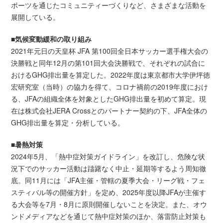
ポーツを通じたコミュニティーづくりなど、さまざまな活動を
展開している。
■気候変動緩和の取り組み
2021年元日の天皇杯 JFA 第100回全日本サッカー選手権大会の
決勝戦と同年12月の第101回大会決勝戦で、それぞれの試合に
おけるGHG排出量を算定した。2022年度は東京都市大学伊坪徳
宏研究室（当時）の協力を得て、コロナ禍前の2019年度におけ
る、JFAの組織全体を対象としたGHG排出量を初めて算定。現
在は株式会社JERA Crossとのパートナー契約の下、JFA全体の
GHG排出量を算定・分析している。
■暑熱対策
2024年5月、「熱中症対策ガイドライン」を改訂し、危険な状
況下でのサッカー活動は躊躇なく中止・延期等するよう周知徹
底。同11月には「JFA主催・管轄の夏季大会・リーグ戦・フェ
スティバル等の開催方針」を定め、2025年度以降JFAが主催す
る大会等を7月・8月に原則開催しないことを決定。また、オウ
ンドメディアなどを通じて熱中症対策のほか、落雷防止対策も