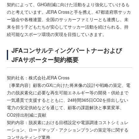
契約によって、GHG削減に向けた活動をより強化していけるも
のと考えています。JERA Crossと手を携え、47都道府県サッカ
ー協会や各種連盟、全国のサッカーファミリーとも連携し、未
来を担う子どもたちが安心してサッカー活動を続けられる、持
続可能なスポーツ環境の実現を目指していきます。
JFAコンサルティングパートナーおよび
JFAサポーター契約概要
契約社名：株式会社JERA Cross
［事業内容］顧客のGXに向けた将来像の設計や戦略の策定、電
力の脱炭素化に必要な再生可能エネルギー等の開発・供給まで
一気通貫で支援するとともに、24時間365日CO2を排出しない
電力の安定供給などを通じて、顧客の課題解決と事業変革、
CO2排出削減に貢献
契約内容：脱炭素における目標設定や電源調達コストシミュレ
ーション、ロードマップ・アクションプランの策定等に関する
コンサルティング業務