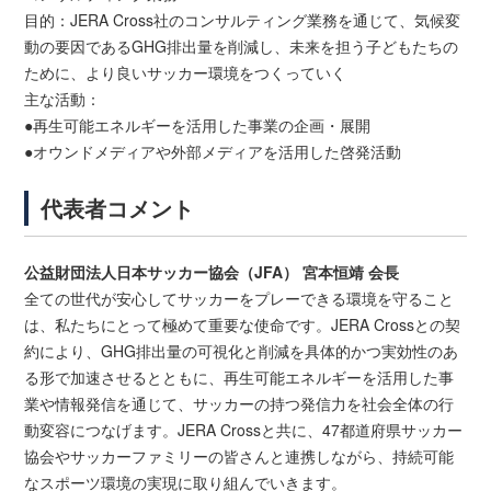
目的：JERA Cross社のコンサルティング業務を通じて、気候変
動の要因であるGHG排出量を削減し、未来を担う子どもたちの
ために、より良いサッカー環境をつくっていく
主な活動：
●再生可能エネルギーを活用した事業の企画・展開
●オウンドメディアや外部メディアを活用した啓発活動
代表者コメント
公益財団法人日本サッカー協会（JFA） 宮本恒靖 会長
全ての世代が安心してサッカーをプレーできる環境を守ること
は、私たちにとって極めて重要な使命です。JERA Crossとの契
約により、GHG排出量の可視化と削減を具体的かつ実効性のあ
る形で加速させるとともに、再生可能エネルギーを活用した事
業や情報発信を通じて、サッカーの持つ発信力を社会全体の行
動変容につなげます。JERA Crossと共に、47都道府県サッカー
協会やサッカーファミリーの皆さんと連携しながら、持続可能
なスポーツ環境の実現に取り組んでいきます。