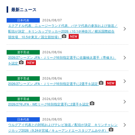
最新ニュース
日本代表
2026/08/07
エクアドル代表、ニュージーランド代表、パナマ代表の参加および放送／
配信が決定 キリンカップサッカー2026（10.1＠神奈川／横浜国際総合
競技場、10.5＠東京／国立競技場）
選手育成
2026/08/06
2026/27シーズン JFA・Ｊリーグ特別指定選手に佐藤柚太選手（専修大）
を認定
選手育成
2026/08/06
2026/27シーズン JFA・Ｊリーグ特別指定選手に2選手を認定
選手育成
2026/08/05
2026/27年JFA・WEリーグ特別指定選手に2選手を認定
日本代表
2026/08/05
ウルグアイ代表との対戦およびテレビ放送／配信が決定 キリンチャレン
ジカップ2026（9.24＠宮城／キューアンドエースタジアムみやぎ）