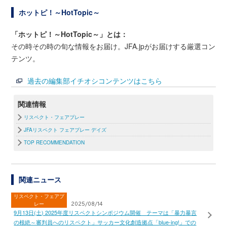
ホットピ！～HotTopic～
「ホットピ！～HotTopic～」とは：
その時その時の旬な情報をお届け。JFA.jpがお届けする厳選コン
テンツ。
過去の編集部イチオシコンテンツはこちら
関連情報
リスペクト・フェアプレー
JFAリスペクト フェアプレー デイズ
TOP RECOMMENDATION
関連ニュース
リスペクト・フェアプ
レー
2025/08/14
9月13日(土) 2025年度リスペクトシンポジウム開催 テーマは「暴力暴言
の根絶～審判員へのリスペクト」サッカー文化創造拠点「blue-ing!」での