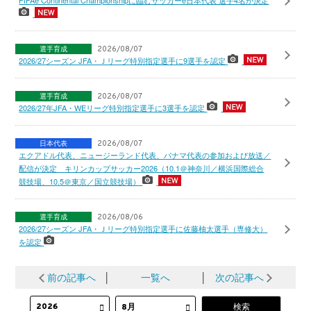
FIFAe Continental Championshipに臨むサッカーe日本代表 選手4名が決定
選手育成
2026/08/07
2026/27シーズン JFA・Ｊリーグ特別指定選手に9選手を認定
選手育成
2026/08/07
2026/27年JFA・WEリーグ特別指定選手に3選手を認定
日本代表
2026/08/07
エクアドル代表、ニュージーランド代表、パナマ代表の参加および放送／
配信が決定 キリンカップサッカー2026（10.1＠神奈川／横浜国際総合
競技場、10.5＠東京／国立競技場）
選手育成
2026/08/06
2026/27シーズン JFA・Ｊリーグ特別指定選手に佐藤柚太選手（専修大）
を認定
前の記事へ
│
一覧へ
│
次の記事へ