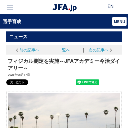
EN
選手育成
ニュース
前の記事へ
│
一覧へ
│
次の記事へ
フィジカル測定を実施～JFAアカデミー今治ダイ
アリー～
2026年06月17日