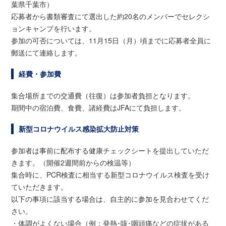
葉県千葉市）
応募者から書類審査にて選出した約20名のメンバーでセレクシ
ョンキャンプを行います。
参加の可否については、11月15日（月）頃までに応募者全員に
郵送にて連絡します。
経費・参加費
集合場所までの交通費（往復）は参加者負担となります。
期間中の宿泊費、食費、諸経費はJFAにて負担します。
新型コロナウイルス感染拡大防止対策
参加者は事前に配布する健康チェックシートを提出していただ
きます。（開催2週間前からの検温等）
集合時に、PCR検査に相当する新型コロナウイルス検査を受け
ていただきます。
以下の事項に該当する場合は、自主的に参加を見合わせてくだ
さい。
・体調がよくない場合（例：発熱･咳･咽頭痛などの症状がある