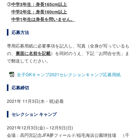
③
中学3年生：身長165cm以上
中学2年生：身長160cm以上
中学1年生は身長を問いません。
応募方法
専用応募用紙に必要事項を記入し、写真（全身が写っているも
の、
裏面に名前を記載
）を同封のうえ、下記「お問合せ先」ま
で郵送してください。
女子GKキャンプ2021セレクションキャンプ応募用紙
応募締切
2021年 11月3日(水・祝)必着
セレクション キャンプ
2021年12月3日(金)～12月5日(日)
会場：高円宮記念JFA夢フィールド/稲毛海浜公園球技場 （千