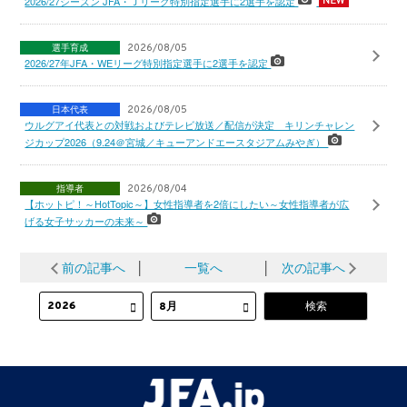
2026/27シーズン JFA・Ｊリーグ特別指定選手に2選手を認定
選手育成
2026/08/05
2026/27年JFA・WEリーグ特別指定選手に2選手を認定
日本代表
2026/08/05
ウルグアイ代表との対戦およびテレビ放送／配信が決定 キリンチャレン
ジカップ2026（9.24＠宮城／キューアンドエースタジアムみやぎ）
指導者
2026/08/04
【ホットピ！～HotTopic～】女性指導者を2倍にしたい～女性指導者が広
げる女子サッカーの未来～
前の記事へ
│
一覧へ
│
次の記事へ