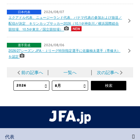
日本代表
2026/08/07
エクアドル代表、ニュージーランド代表、パナマ代表の参加および放送／
配信が決定 キリンカップサッカー2026（10.1＠神奈川／横浜国際総合
競技場、10.5＠東京／国立競技場）
選手育成
2026/08/06
2026/27シーズン JFA・Ｊリーグ特別指定選手に佐藤柚太選手（専修大）
を認定
前の記事へ
│
一覧へ
│
次の記事へ
代表