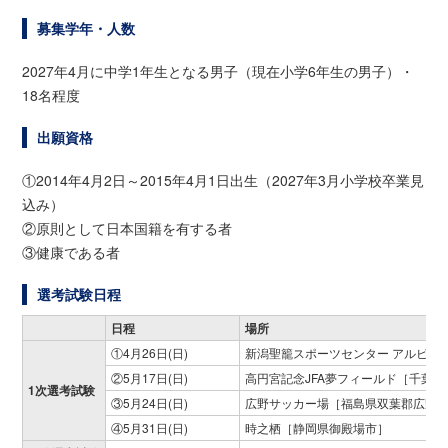
募集学年・人数
2027年4月に中学1年生となる男子（現在小学6年生の男子）・
18名程度
出願資格
①2014年4月2日～2015年4月1日出生（2027年3月小学校卒業見
込み）
②原則として日本国籍を有する者
③健康である者
選考試験日程
日程
場所
①4月26日(日)
新潟聖籠スポーツセンター アルビレ
②5月17日(日)
高円宮記念JFA夢フィールド［千葉
1次選考試験
③5月24日(日)
広野サッカー場［福島県双葉郡広野
④5月31日(日)
時之栖［静岡県御殿場市］