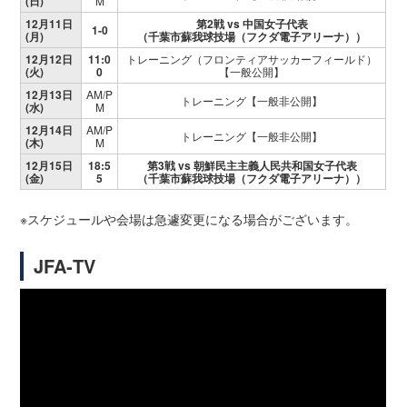
(日)
M
12月11日
第2戦 vs 中国女子代表
1-0
(月)
（千葉市蘇我球技場（フクダ電子アリーナ））
12月12日
11:0
トレーニング（フロンティアサッカーフィールド）
(火)
0
【一般公開】
12月13日
AM/P
トレーニング【一般非公開】
(水)
M
12月14日
AM/P
トレーニング【一般非公開】
(木)
M
12月15日
18:5
第3戦 vs 朝鮮民主主義人民共和国女子代表
(金)
5
（千葉市蘇我球技場（フクダ電子アリーナ））
※スケジュールや会場は急遽変更になる場合がございます。
JFA‐TV