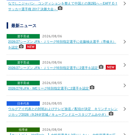
なでしこジャパン コンディションを整えて中国との第2戦へ～EAFF E-1
サッカー選手権 2017 決勝大会～
最新ニュース
選手育成
2026/08/06
2026/27シーズン JFA・Ｊリーグ特別指定選手に佐藤柚太選手（専修大）
を認定
選手育成
2026/08/06
2026/27シーズン JFA・Ｊリーグ特別指定選手に2選手を認定
選手育成
2026/08/05
2026/27年JFA・WEリーグ特別指定選手に2選手を認定
日本代表
2026/08/05
ウルグアイ代表との対戦およびテレビ放送／配信が決定 キリンチャレン
ジカップ2026（9.24＠宮城／キューアンドエースタジアムみやぎ）
指導者
2026/08/04
【ホットピ！～HotTopic～】女性指導者を2倍にしたい～女性指導者が広