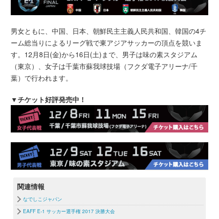
男女ともに、中国、日本、朝鮮民主主義人民共和国、韓国の4チ
ーム総当りによるリーグ戦で東アジアサッカーの頂点を競いま
す。12月8日(金)から16日(土)まで、男子は味の素スタジアム
（東京）、女子は千葉市蘇我球技場（フクダ電子アリーナ/千
葉）で行われます。
▼チケット好評発売中！
関連情報
なでしこジャパン
EAFF E-1 サッカー選手権 2017 決勝大会