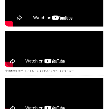
宇津木瑠美 選手 (シアトル・レインFC/アメリカ) インタビュー