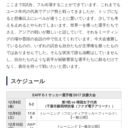
ここまで2試合、フル出場することができています。これまでも
ユース年代の代表でアジア勢と戦ってきましたが、トップにな
ると想像以上にレベルが違うことに驚いています。少しでも考
えを止めるとやられてしまいます。世界一を獲った選手たちで
さえ、アジアの戦いが難しいと話していて、それをミーティン
グの場や普段の会話の中で伝えてくれています。今大会連勝し
ているものの、いずれの試合も自分たちが主導権を握ったもの
ではありませんでした。そんな状況で誰も油断はしていません
し、自分たちのような若手が経験豊富な選手たちに頼るだけで
なく、責任を持って戦いたいと思います。
スケジュール
EAFF E-1 サッカー選手権 2017 決勝大会
12月8日
第1戦 vs 韓国女子代表
3-2
(金)
（千葉市蘇我球技場（フクダ電子アリーナ））
12月9日
11:0
トレーニング（フロンティアサッカーフィールド）
(土)
0
【一般公開】
12月10日
AM/P
トレーニング【一般非公開】