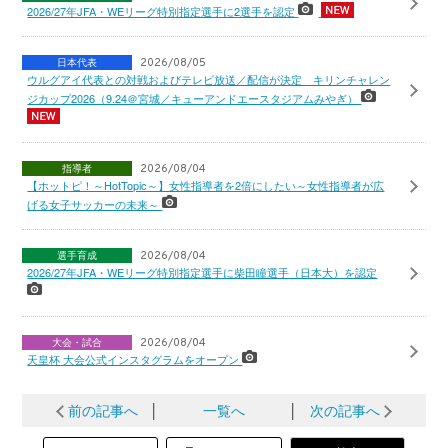
2026/27年JFA・WEリーグ特別指定選手に2選手を認定
日本代表
2026/08/05
ウルグアイ代表との対戦およびテレビ放送／配信が決定 キリンチャレン
ジカップ2026（9.24＠宮城／キューアンドエースタジアムみやぎ）
指導者
2026/08/04
【ホットピ！～HotTopic～】女性指導者を2倍にしたい～女性指導者が広
げる女子サッカーの未来～
選手育成
2026/08/04
2026/27年JFA・WEリーグ特別指定選手に柴田瞳選手（日本大）を認定
大会・試合
2026/08/04
天皇杯 大会公式インスタグラムをオープン
前の記事へ
│
一覧へ
│
次の記事へ