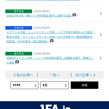
選手育成
2026/08/07
2026/27年JFA・WEリーグ特別指定選手に3選手を認定
日本代表
2026/08/07
エクアドル代表、ニュージーランド代表、パナマ代表の参加および放送／
配信が決定 キリンカップサッカー2026（10.1＠神奈川／横浜国際総合
競技場、10.5＠東京／国立競技場）
選手育成
2026/08/06
2026/27シーズン JFA・Ｊリーグ特別指定選手に佐藤柚太選手（専修大）
を認定
前の記事へ
│
一覧へ
│
次の記事へ