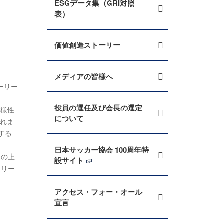
ESGデータ集（GRI対照
表）
価値創造ストーリー
メディアの皆様へ
ーリー
役員の選任及び会長の選定
多様性
について
これま
する
日本サッカー協会 100周年特
）の上
設サイト
。リー
アクセス・フォー・オール
。
宣言