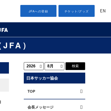
EN
JFAへの登録
チケット/グッズ
JFA）
日本サッカー協会
TOP
』
会長メッセージ