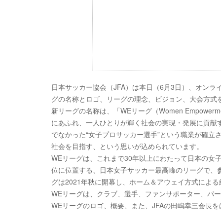
日本サッカー協会（JFA）は本日（6月3日）、オンラ
グの名称とロゴ、リーグの理念、ビジョン、大会方式
新リーグの名称は、「WEリーグ（Women Empowe
にあふれ、一人ひとりが輝く社会の実現・発展に貢献
でなかった“女子プロサッカー選手”という職業が確立
社会を目指す、という思いが込められています。
WEリーグは、これまで30年以上にわたって日本の女
位に位置する、日本女子サッカー最高峰のリーグで、参
グは2021年秋に開幕し、ホーム＆アウェイ方式によ
WEリーグは、クラブ、選手、ファンサポーター、パ
WEリーグのロゴ、概要、また、JFAの田嶋幸三会長