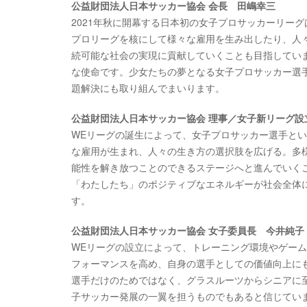
公益財団法人日本サッカー協会 会長 田嶋幸三
2021年秋に開幕する日本初の女子プロサッカーリー
プロリーグを核にして様々な雇用を生み出したり、人
続可能な社会の実現に貢献していくことも目指してい
な使命です。少女たちの夢となる女子プロサッカー選
題解決にも取り組んでまいります。
公益財団法人日本サッカー協会 理事／女子新リーグ設
WEリーグの誕生によって、女子プロサッカー選手と
な雇用が生まれ、人々の生き方の選択肢を広げる。多
能性を解き放つことのできるステージへと進んでいく
「わたしたち」のポジティブなエネルギーが社会全体
す。
公益財団法人日本サッカー協会 女子委員長 今井純子
WEリーグの設立によって、トレーニング環境やゲー
フォーマンスを高め、自身の選手としての価値向上に
選手だけのためではなく、グラスルーツからシニアに
子サッカー発展の一翼を担うものでもあると信じてい