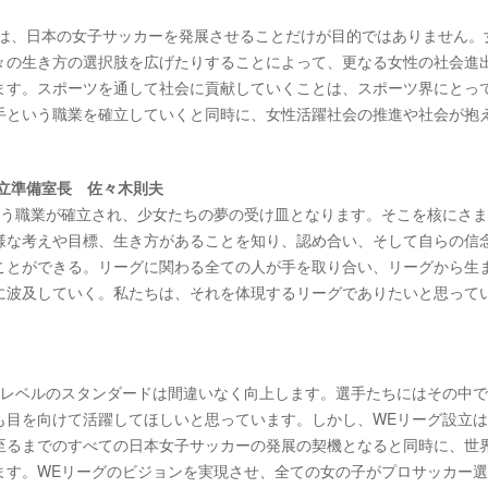
グは、日本の女子サッカーを発展させることだけが目的ではありません。
々の生き方の選択肢を広げたりすることによって、更なる女性の社会進
ます。スポーツを通して社会に貢献していくことは、スポーツ界にとっ
手という職業を確立していくと同時に、女性活躍社会の推進や社会が抱
立準備室長 佐々木則夫
いう職業が確立され、少女たちの夢の受け皿となります。そこを核にさ
様な考えや目標、生き方があることを知り、認め合い、そして自らの信
ことができる。リーグに関わる全ての人が手を取り合い、リーグから生
に波及していく。私たちは、それを体現するリーグでありたいと思って
ムレベルのスタンダードは間違いなく向上します。選手たちにはその中
も目を向けて活躍してほしいと思っています。しかし、WEリーグ設立
至るまでのすべての日本女子サッカーの発展の契機となると同時に、世
ます。WEリーグのビジョンを実現させ、全ての女の子がプロサッカー