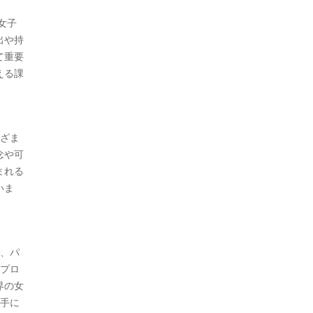
女子
出や持
て重要
える課
まざま
念や可
まれる
いま
で、パ
はプロ
界の女
選手に