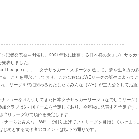
イン記者発表会を開催し、2021年秋に開幕する日本初の女子プロサッカ
を発表しました。
rment League）」。「女子サッカー・スポーツを通じて、夢や生き方の
する」ことを理念としており、この名称にはWEリーグの誕生によって
され、リーグを核に関わるわたしたちみんな（WE）が主人公として活躍
子サッカーをけん引してきた日本女子サッカーリーグ（なでしこリーグ
加クラブは6～10チームを予定しており、今年秋に発表する予定です
る総当りリーグ戦で順位を決定します。
ートナーらとみんな（WE）で創り上げていくリーグを目指していきます
をはじめとする関係者のコメントは以下の通りです。