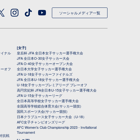
ソーシャルメディア一覧
[女子]
ァイナル
皇后杯 JFA 全日本女子サッカー選手権大会
JFA 全日本O-30女子サッカー大会
JFA O-40女子サッカーオープン大会
レーオフ
全日本大学女子サッカー選手権大会
JFA U-18女子サッカーファイナルズ
JFA 全日本U-18女子サッカー選手権大会
U-18女子サッカープレミアリーグ プレーオフ
高円宮妃杯 JFA全日本U-15女子サッカー選手権大会
JFA U-15女子サッカーリーグ
全日本高等学校女子サッカー選手権大会
全国高等学校総合体育大会(サッカー競技)
国民スポーツ大会(サッカー競技)
日本クラブユース女子サッカー大会（U-18）
AFC女子チャンピオンズリーグ
AFC Women's Club Championship 2023 - Invitational
Tournament
対抗戦