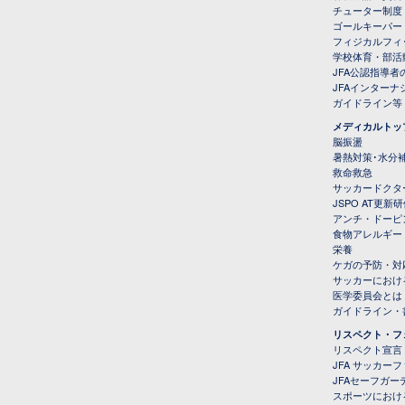
チューター制度
ゴールキーパー
フィジカルフィ
学校体育・部活
JFA公認指導者
JFAインター
ガイドライン等
メディカルトッ
脳振盪
暑熱対策･水分
救命救急
サッカードクタ
JSPO AT更新
アンチ・ドーピ
食物アレルギー
栄養
ケガの予防・対
サッカーにおけ
医学委員会とは
ガイドライン・書
リスペクト・フ
リスペクト宣言
JFA サッカー
JFAセーフガ
スポーツにおけ