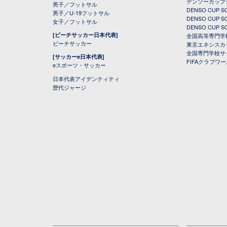
デンソーカップ
男子／フットサル
DENSO CUP
男子／U-19フットサル
DENSO CUP
女子／フットサル
DENSO CUP
[ビーチサッカー日本代表]
全国高等専門学
ビーチサッカー
東京エネシスカ
全国専門学校サ
[サッカーe日本代表]
FIFAクラブワ
eスポーツ・サッカー
日本代表アイデンティティ
歴代ジャージ