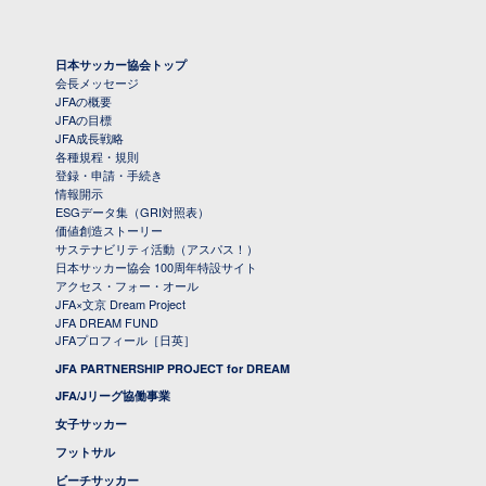
日本サッカー協会トップ
会長メッセージ
JFAの概要
JFAの目標
JFA成長戦略
各種規程・規則
登録・申請・手続き
情報開示
ESGデータ集（GRI対照表）
価値創造ストーリー
サステナビリティ活動（アスパス！）
日本サッカー協会 100周年特設サイト
アクセス・フォー・オール
JFA×文京 Dream Project
JFA DREAM FUND
JFAプロフィール［日英］
JFA PARTNERSHIP PROJECT for DREAM
JFA/Jリーグ協働事業
女子サッカー
フットサル
ビーチサッカー