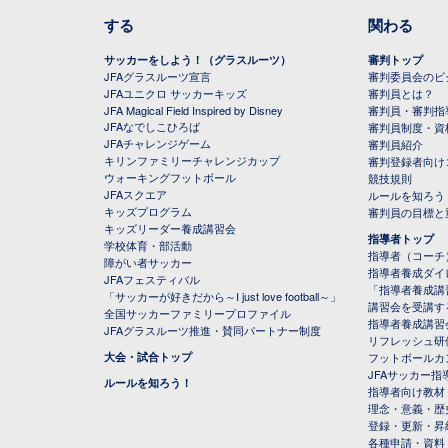
する
関わる
サッカーをしよう！（グラスルーツ）
審判トップ
JFAグラスルーツ宣言
審判委員会のビジ
JFAユニクロ サッカーキッズ
審判員とは？
JFA Magical Field Inspired by Disney
審判員・審判指
JFAなでしこひろば
審判員制度・資
JFAチャレンジゲーム
審判員紹介
キリンファミリーチャレンジカップ
審判登録者向け
ウォーキングフットボール
競技規則
JFAスクエア
ルールを知ろう
キッズプログラム
審判員の目標と
キッズリーダー養成講習会
指導者トップ
学校体育・部活動
指導者（コーチ
障がい者サッカー
指導者養成ダイ
JFAフェスティバル
「指導者養成講
「サッカーが好きだから～I just love football～」
講習会を受講す
全国サッカーファミリープロファイル
指導者養成講習
JFAグラスルーツ推進・賛同パートナー制度
リフレッシュ研
大会・試合トップ
フットボールカ
JFAサッカー指導
ルールを知ろう！
指導者向け教材
理念・意義・歴
登録・更新・昇
各種申請・資料