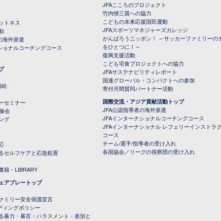
JFAこころのプロジェクト
竹内悌三賞への協力
こどもの未来応援国民運動
ットネス
JFAスポーツマネジャーズカレッジ
動
がんばろうニッポン！ ～サッカーファミリーの
の海外派遣
をひとつに！～
ナショナルコーチングコース
復興支援活動
こども宅食プロジェクトへの協力
プ
JFAサステナビリティレポート
（PDFファイル）
国連グローバル・コンパクトへの参加
補給
寄付月間賛同パートナー活動
国際交流・アジア貢献活動トップ
ーセミナー
JFA公認指導者の海外派遣
研修会
JFAインターナショナルコーチングコース
ング
JFAインターナショナル レフェリーインストラ
コース
チーム/選手/指導者の受け入れ
応
各国協会／リーグの視察団の受け入れ
るセルフケアと応急処置
籍・LIBRARY
ェアプレートップ
ファミリー安全保護宣言
ーディングポリシー
る暴力・暴言・ハラスメント・差別と