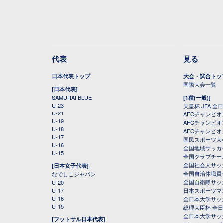
代表
見る
日本代表トップ
大会・試合トッ
国際大会一覧
[日本代表]
SAMURAI BLUE
[1種(一般)]
U-23
天皇杯 JFA 
U-21
AFCチャンピ
U-19
AFCチャンピオン
U-18
AFCチャンピオ
U-17
国民スポーツ大
U-16
全国地域サッカ
U-15
全国クラブチー
全国社会人サッ
[日本女子代表]
全国自治体職員
なでしこジャパン
全国自衛隊サッ
U-20
U-17
日本スポーツマ
U-16
全日本大学サッ
U-15
総理大臣杯 全
全日本大学サッ
[フットサル日本代表]