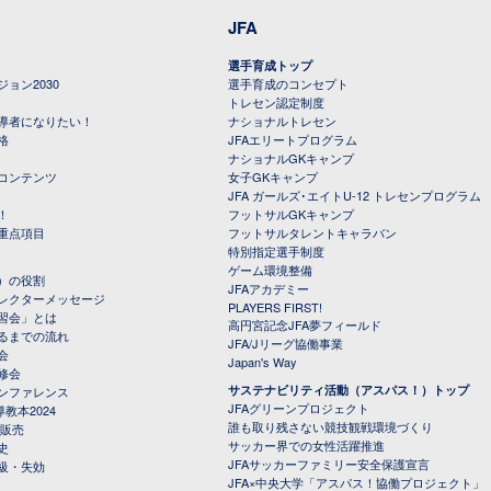
JFA
選手育成トップ
ョン2030
選手育成のコンセプト
トレセン認定制度
導者になりたい！
ナショナルトレセン
格
JFAエリートプログラム
ナショナルGKキャンプ
コンテンツ
女子GKキャンプ
JFA ガールズ･エイトU-12 トレセンプログラム
！
フットサルGKキャンプ
重点項目
フットサルタレントキャラバン
特別指定選手制度
ゲーム環境整備
）の役割
JFAアカデミー
レクターメッセージ
PLAYERS FIRST!
習会」とは
高円宮記念JFA夢フィールド
るまでの流れ
JFA/Jリーグ協働事業
会
Japan's Way
修会
サステナビリティ活動（アスパス！）トップ
ンファレンス
JFAグリーンプロジェクト
教本2024
誰も取り残さない競技観戦環境づくり
 販売
サッカー界での女性活躍推進
史
JFAサッカーファミリー安全保護宣言
級・失効
JFA×中央大学「アスパス！協働プロジェクト」