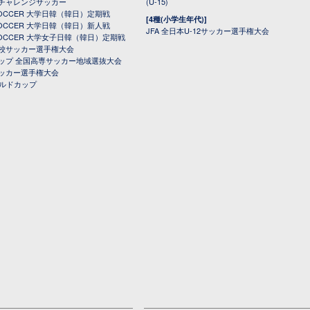
チャレンジサッカー
(U-15)
 SOCCER 大学日韓（韓日）定期戦
[4種(小学生年代)]
 SOCCER 大学日韓（韓日）新人戦
JFA 全日本U-12サッカー選手権大会
 SOCCER 大学女子日韓（韓日）定期戦
校サッカー選手権大会
ップ 全国高専サッカー地域選抜大会
ッカー選手権大会
ールドカップ