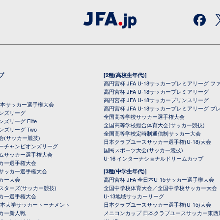
プ
[2種(高校生年代)]
高円宮杯 JFA U-18サッカープレミアリーグ フ
高円宮杯 JFA U-18サッカープレミアリーグ
高円宮杯 JFA U-18サッカープリンスリーグ
全日本サッカー選手権大会
高円宮杯 JFA U-18サッカープレミアリーグ プ
オンズリーグ
全国高等学校サッカー選手権大会
ズリーグ Elite
全国高等学校総合体育大会(サッカー競技)
ンズリーグ Two
全国高等学校定時制通信制サッカー大会
会(サッカー競技)
日本クラブユースサッカー選手権(U-18)大会
ーチャンピオンズリーグ
国民スポーツ大会(サッカー競技)
ムサッカー選手権大会
U-16 インターナショナルドリームカップ
カー選手権大会
サッカー選手権大会
[3種(中学生年代)]
カー大会
高円宮杯 JFA 全日本U-15サッカー選手権大会
スターズ(サッカー競技)
全国中学校体育大会／全国中学校サッカー大会
カー選手権大会
U-13地域サッカーリーグ
日本大学サッカートーナメント
日本クラブユースサッカー選手権(U-15)大会
カー新人戦
メニコンカップ 日本クラブユースサッカー東西