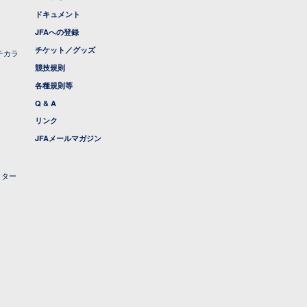
ドキュメント
JFAへの登録
チケット／グッズ
チカラ
競技規則
各種規則等
Q & A
リンク
JFAメールマガジン
クター