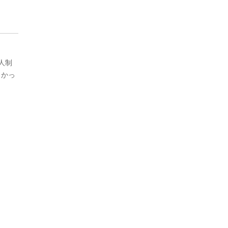
人制
よかっ