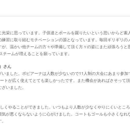
に光栄に思っています。子供達とボールを蹴りたいという思いからど素
の練習に取り組むモチベーションの源となっています。毎回ギリギリの
すが、温かい他チームの方々や準備して頂く方々の姿にまた頑張ろうと
ースチームが増えることを願っています。
）さん
ざいました。ポピアーナは人数が少ないので11人制の大会にあまり参加
コートが広く使えてとても楽しかったです。また機会があればさそって
ございました。
楽しくやることができました。いつもより人数が少なくやりにくいとこ
囲気が悪くならないように心がけました。コートもゴールも小さくなれ
す。