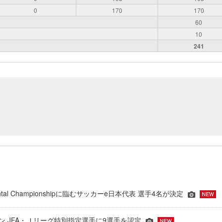
0
170
170
60
10
241
inental Championshipに臨むサッカーe日本代表 選手4名が決定
ーズン JFA・Ｊリーグ特別指定選手に9選手を認定