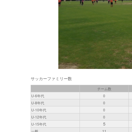
サッカーファミリー数
チーム数
U-6年代
0
U-8年代
0
U-10年代
0
U-12年代
0
5
U-15年代
一般
11