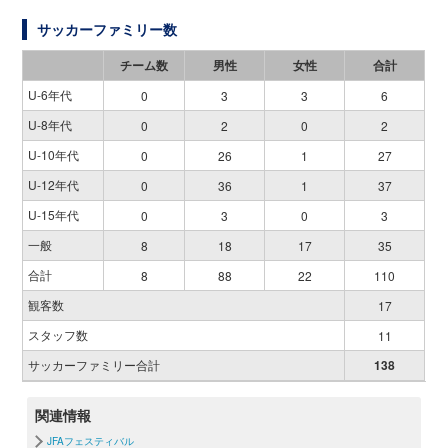
サッカーファミリー数
チーム数
男性
女性
合計
U-6年代
0
3
3
6
U-8年代
0
2
0
2
U-10年代
0
26
1
27
U-12年代
0
36
1
37
U-15年代
0
3
0
3
一般
8
18
17
35
合計
8
88
22
110
観客数
17
スタッフ数
11
サッカーファミリー合計
138
関連情報
JFAフェスティバル