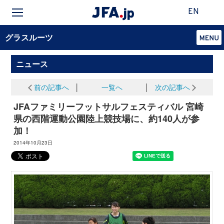
EN
グラスルーツ
ニュース
前の記事へ
│
一覧へ
│
次の記事へ
JFAファミリーフットサルフェスティバル 宮崎
県の西階運動公園陸上競技場に、約140人が参
加！
2014年10月23日