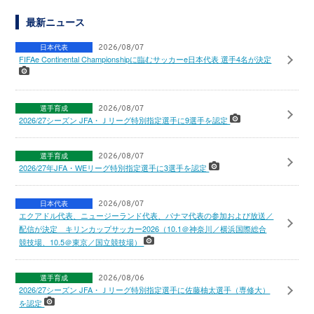
最新ニュース
日本代表
2026/08/07
FIFAe Continental Championshipに臨むサッカーe日本代表 選手4名が決定
選手育成
2026/08/07
2026/27シーズン JFA・Ｊリーグ特別指定選手に9選手を認定
選手育成
2026/08/07
2026/27年JFA・WEリーグ特別指定選手に3選手を認定
日本代表
2026/08/07
エクアドル代表、ニュージーランド代表、パナマ代表の参加および放送／
配信が決定 キリンカップサッカー2026（10.1＠神奈川／横浜国際総合
競技場、10.5＠東京／国立競技場）
選手育成
2026/08/06
2026/27シーズン JFA・Ｊリーグ特別指定選手に佐藤柚太選手（専修大）
を認定