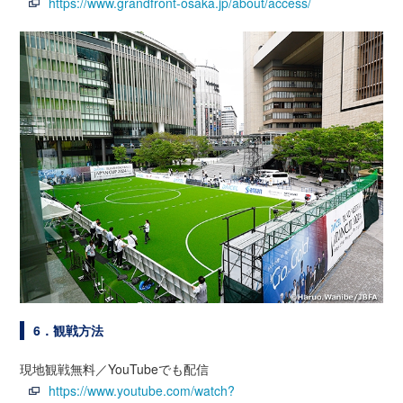
https://www.grandfront-osaka.jp/about/access/
6．観戦方法
現地観戦無料／YouTubeでも配信
https://www.youtube.com/watch?