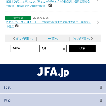
配信が決定 キリンカップサッカー2026（10.1＠神奈川／横浜国際総合
競技場、10.5＠東京／国立競技場）
選手育成
2026/08/06
2026/27シーズン JFA・Ｊリーグ特別指定選手に佐藤柚太選手（専修大）
を認定
前の記事へ
│
一覧へ
│
次の記事へ
代表
見る