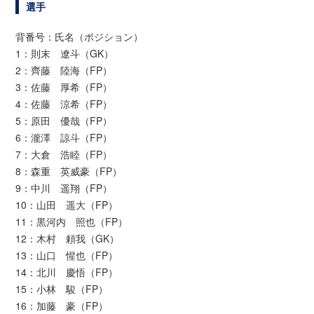
選手
背番号：氏名（ポジション）
1：則末 遼斗（GK）
2：齊藤 陸海（FP）
3：佐藤 厚希（FP）
4：佐藤 涼希（FP）
5：原田 優哉（FP）
6：瀧澤 諒斗（FP）
7：大倉 浩睦（FP）
8：森重 英威豪（FP）
9：中川 遥翔（FP）
10：山田 遥大（FP）
11：黒河内 照也（FP）
12：木村 頼我（GK）
13：山口 惺也（FP）
14：北川 慶悟（FP）
15：小林 駿（FP）
16：加藤 豪（FP）