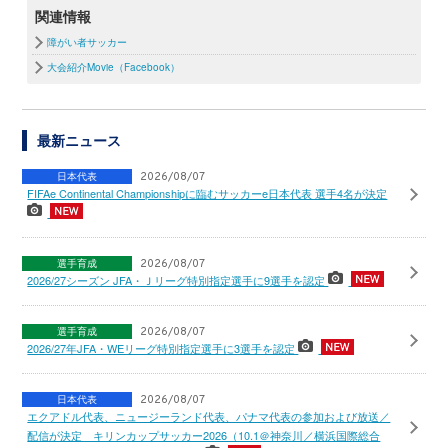
関連情報
障がい者サッカー
大会紹介Movie（Facebook）
最新ニュース
日本代表
2026/08/07
FIFAe Continental Championshipに臨むサッカーe日本代表 選手4名が決定
選手育成
2026/08/07
2026/27シーズン JFA・Ｊリーグ特別指定選手に9選手を認定
選手育成
2026/08/07
2026/27年JFA・WEリーグ特別指定選手に3選手を認定
日本代表
2026/08/07
エクアドル代表、ニュージーランド代表、パナマ代表の参加および放送／
配信が決定 キリンカップサッカー2026（10.1＠神奈川／横浜国際総合