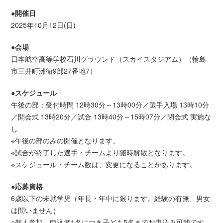
●開催日
2025年10月12日(日)
●会場
日本航空高等学校石川グラウンド（スカイスタジアム）（輪島
市三井町洲衛9部27番地7）
●スケジュール
午後の部：受付時間 12時30分～13時00分／選手入場 13時10分
／開会式 13時20分／試合 13時40分～15時07分／閉会式 実施な
し
※午後の部のみの開催となります。
※試合が終了した選手・チームより随時解散となります。
※スケジュール・チーム数は、変更になることがあります。
●応募資格
6歳以下の未就学児（年長・年中に限ります。経験の有無、男女
は問いません）
○個人参加…申込者1名につき子ども5名までお申込み可能です。