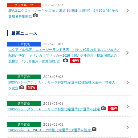
グラスルーツ
2025/05/27
JFAユニクロサッカーキッズ in 北海道 8月9日(土)開催 5月30日(金)から
参加者募集開始
最新ニュース
日本代表
2026/08/07
エクアドル代表、ニュージーランド代表、パナマ代表の参加および放送／
配信が決定 キリンカップサッカー2026（10.1＠神奈川／横浜国際総合
競技場、10.5＠東京／国立競技場）
選手育成
2026/08/06
2026/27シーズン JFA・Ｊリーグ特別指定選手に佐藤柚太選手（専修大）
を認定
選手育成
2026/08/06
2026/27シーズン JFA・Ｊリーグ特別指定選手に2選手を認定
選手育成
2026/08/05
2026/27年JFA・WEリーグ特別指定選手に2選手を認定