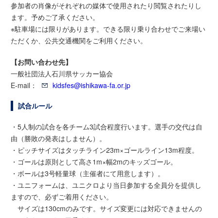
参加者の肖像がそれぞれの媒体で使用されたり閲覧されたりし
ます。予めご了承ください。
※駐車場には限りがあります。できる限り乗り合わせでご来場い
ただくか、公共交通機関をご利用ください。
【お問い合わせ先】
一般社団法人石川県サッカー協会
E-mail：
kidsfes@ishikawa-fa.or.jp
試合ルール
・5人制の試合を各チーム3試合程度行います。選手の交代は自
由（勝敗の発表はしません）。
・ピッチサイズはタッチライン23m×ゴールライン13m程度。
・ゴールは原則として高さ1m×幅2mのキッズゴール。
・ボールは3号軽量球（主催者にて用意します）。
・ユニフォームは、ユニクロより当日参加する全員分を提供し
ますので、必ずご着用ください。
サイズは130cmのみです。サイズ変更には対応できませんの