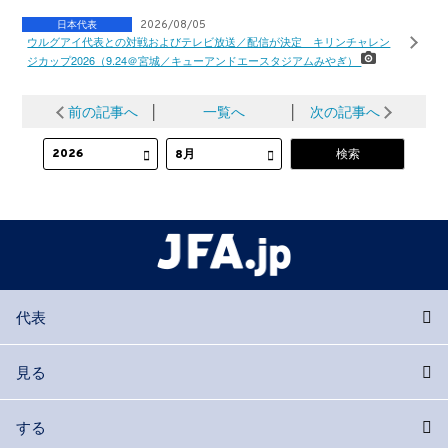
日本代表
2026/08/05
ウルグアイ代表との対戦およびテレビ放送／配信が決定 キリンチャレン
ジカップ2026（9.24＠宮城／キューアンドエースタジアムみやぎ）
前の記事へ
│
一覧へ
│
次の記事へ
代表
見る
する