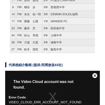
9
FW
糟谷 歩
3年
西葛西中学
1
14
FW
末永 祐一郎
3年
DEMAIN SOLEIL福岡
0
17
FW
齋藤 心護
1年
GRANDE FC
0
23
FW
藤井 空
3年
秋田南中学
0
24
FW
杉山 壱哉
3年
土崎中学
0
26
FW
川邉 久龍
3年
城東中学
0
27
FW
鈴木 瑠世
2年
飯島中学
0
代表校紹介動画 (提供:民間放送43社)
Close
This
The Video Cloud account was not
Modal
is
found.
Dialog
a
modal
Error Code
:
window.
VIDEO_CLOUD_ERR_ACCOUNT_NOT_FOUND