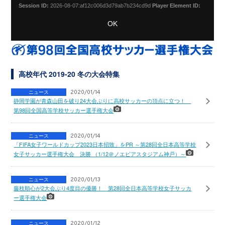
Session ID:
2026-08-07:af12c006d3d79ab7b234cd9d
Player Element ID:
vjs_video_3
OK
高校年代 2019-20 冬の大会特集
ニュース
2020/01/14
静岡学園が青森山田を破り24大会ぶりに高校サッカーの頂点に立つ！
第98回全国高等学校サッカー選手権大会
ニュース
2020/01/14
「FIFA女子ワールドカップ2023日本招致」をPR ～第28回全日本高等学校
女子サッカー選手権大会 決勝 （1/12＠ノエビアスタジアム神戸）～
ニュース
2020/01/13
藤枝順心が2大会ぶり4度目の優勝！ 第28回全日本高等学校女子サッカ
ー選手権大会
ニュース
2020/01/12