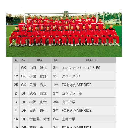
No.
Pos.
選手名
学年
前所属チーム
試合
1
GK
山口 雄也
3年
エレファント・コキリFC
1
12
GK
伊藤 修輝
3年
グロースFC
0
25
GK
佐藤 秀人
1年
FCあきたASPRIDE
0
2
DF
武石 恭諒
3年
コラソン千葉
1
3
DF
松野 真士
3年
山王中学
1
4
DF
田近 奈生
3年
FCあきたASPRIDE
1
16
DF
宇佐美 佑悟
2年
土崎中学
0
19
DF
藤原 歩
2年
FCあきたASPRIDE
0