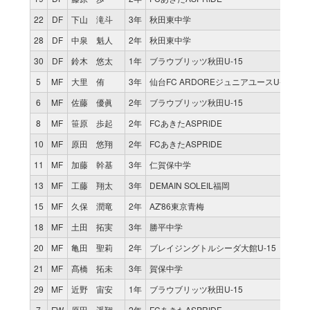
22
DF
下山 滝斗
3年
秋田東中学
0
28
DF
中泉 魁人
2年
秋田東中学
0
30
DF
鈴木 悠太
1年
ブラウブリッツ秋田U-15
1
5
MF
大里 侑
3年
仙台FC ARDOREジュニアユースU-15
0
6
MF
佐藤 優眞
2年
ブラウブリッツ秋田U-15
1
8
MF
笹原 歩起
2年
FCあきたASPRIDE
1
10
MF
原田 悠翔
2年
FCあきたASPRIDE
1
11
MF
加藤 幹基
3年
仁賀保中学
1
13
MF
工藤 翔太
3年
DEMAIN SOLEIL福岡
0
15
MF
久保 潤竜
2年
AZ'86東京青梅
1
18
MF
土田 拓実
3年
勝平中学
1
20
MF
亀田 聖莉
2年
ブレイジングトルシーダ大館U-15
0
21
MF
髙橋 拓未
3年
賀保中学
1
29
MF
近野 宙安
1年
ブラウブリッツ秋田U-15
0
7
FW
原田 遥翔
2年
FCあきたASPRIDE
1