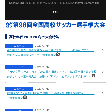
Session ID:
2026-08-09:4b7b5650800245a565af515d
Player Element ID:
vjs_video_3
OK
高校年代 2019-20 冬の大会特集
ニュース
2020/01/14
静岡学園が青森山田を破り24大会ぶりに高校サッカーの頂点に立つ！
第98回全国高等学校サッカー選手権大会
ニュース
2020/01/14
「FIFA女子ワールドカップ2023日本招致」をPR ～第28回全日本高等学校
女子サッカー選手権大会 決勝 （1/12＠ノエビアスタジアム神戸）～
ニュース
2020/01/13
藤枝順心が2大会ぶり4度目の優勝！ 第28回全日本高等学校女子サッカ
ー選手権大会
ニュース
2020/01/12