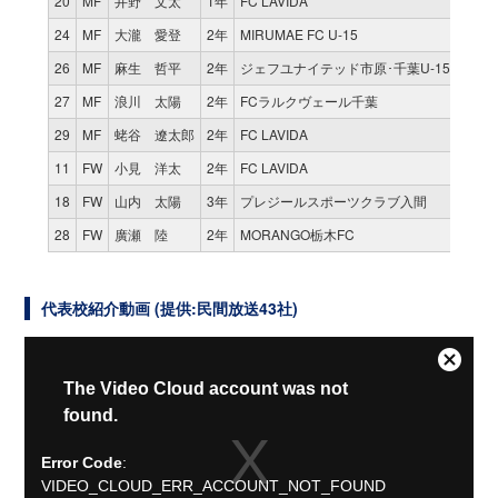
20
MF
井野 文太
1年
FC LAVIDA
24
MF
大瀧 愛登
2年
MIRUMAE FC U-15
26
MF
麻生 哲平
2年
ジェフユナイテッド市原･千葉U-15
27
MF
浪川 太陽
2年
FCラルクヴェール千葉
29
MF
蛯谷 遼太郎
2年
FC LAVIDA
11
FW
小見 洋太
2年
FC LAVIDA
18
FW
山内 太陽
3年
プレジールスポーツクラブ入間
28
FW
廣瀬 陸
2年
MORANGO栃木FC
代表校紹介動画 (提供:民間放送43社)
Close
This
The Video Cloud account was not
Modal
is
found.
Dialog
a
modal
Error Code
:
window.
VIDEO_CLOUD_ERR_ACCOUNT_NOT_FOUND