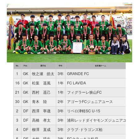
No.
Pos.
選手名
学年
前所属チーム
1
GK
牧之瀬 皓太
3年
GRANDE FC
16
GK
松葉 遥風
1年
FC LAVIDA
21
GK
西村 遥己
1年
フィグラーレ狭山FC
30
GK
青木 陸
2年
アゴーラFCジュニアユース
2
DF
西澤 寧晟
3年
リベロ津軽SC U-15
3
DF
高橋 孝太
3年
浦和レッドダイヤモンズジュニアユース
4
DF
柳澤 直成
3年
クラブ･ドラゴンズ柏
5
DF
大竹 琉生
3年
FCクラッキス松戸