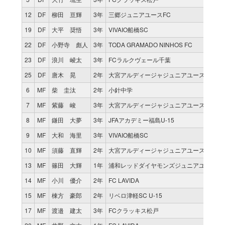
12
DF
柳田 亘輝
3年
三郷ジュニアユースFC
19
DF
大平 奨悟
3年
VIVAIO船橋SC
22
DF
小野寺 彪人
3年
TODA GRAMADO NINHOS FC
23
DF
浪川 崚太
3年
FCラルクヴェール千葉
25
DF
唐木 晃
2年
大宮アルディージャジュニアユース
6
MF
柴 圭汰
2年
小針中学
7
MF
紫藤 峻
3年
大宮アルディージャジュニアユース
8
MF
鎌田 大夢
3年
JFAアカデミー福島U-15
9
MF
大和 海里
3年
VIVAIO船橋SC
10
MF
須藤 直輝
2年
大宮アルディージャジュニアユース
13
MF
篠田 大輝
1年
浦和レッドダイヤモンズジュニアユース
14
MF
小川 優介
2年
FC LAVIDA
15
MF
棟方 豪郎
2年
リベロ津軽SC U-15
17
MF
渡邉 建太
3年
FCクラッキス松戸