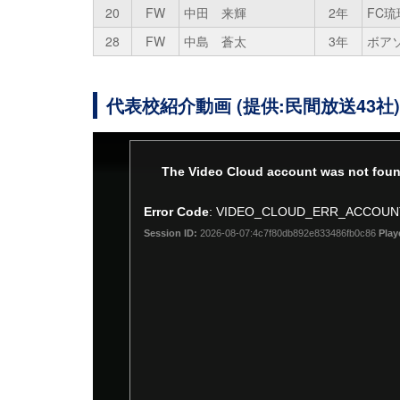
20
FW
中田 来輝
2年
FC琉
28
FW
中島 蒼太
3年
ボア
代表校紹介動画 (提供:民間放送43社)
This
The Video Cloud account was not foun
is
a
Error Code
: VIDEO_CLOUD_ERR_ACCOU
modal
Session ID:
2026-08-07:4c7f80db892e833486fb0c86
Play
window.