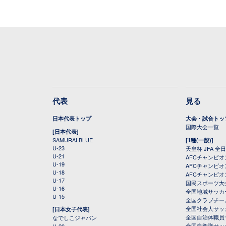
代表
見る
日本代表トップ
大会・試合トッ
国際大会一覧
[日本代表]
SAMURAI BLUE
[1種(一般)]
U-23
天皇杯 JFA 
U-21
AFCチャンピ
U-19
AFCチャンピオン
U-18
AFCチャンピオ
U-17
国民スポーツ大
U-16
全国地域サッカ
U-15
全国クラブチー
全国社会人サッ
[日本女子代表]
全国自治体職員
なでしこジャパン
全国自衛隊サッ