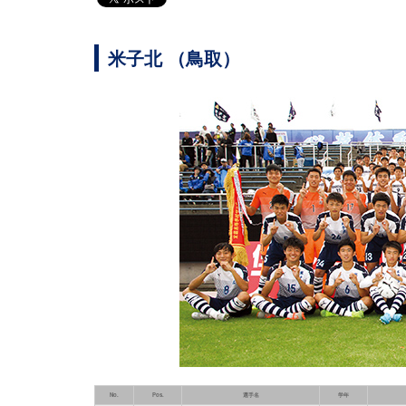
米子北 （鳥取）
No.
Pos.
選手名
学年