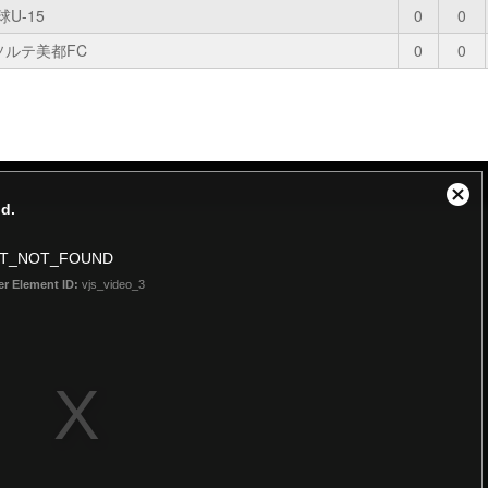
球U-15
0
0
ソルテ美都FC
0
0
Close
d.
Modal
Dialog
NT_NOT_FOUND
er Element ID:
vjs_video_3