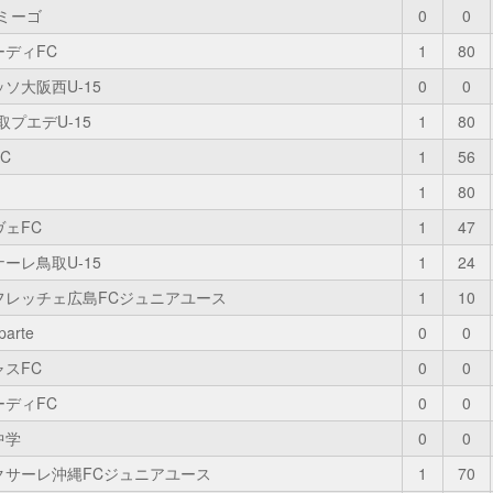
アミーゴ
0
0
ーディFC
1
80
ソ大阪西U-15
0
0
取プエデU-15
1
80
C
1
56
1
80
ヴェFC
1
47
ーレ鳥取U-15
1
24
フレッチェ広島FCジュニアユース
1
10
parte
0
0
ャスFC
0
0
ーディFC
0
0
中学
0
0
クサーレ沖縄FCジュニアユース
1
70