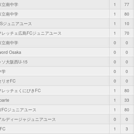
市立南中学
1
77
市立南中学
1
80
SSジュニアユース
1
10
フレッチェ広島FCジュニアユース
1
70
市立南中学
0
0
word Osaka
0
0
ソ大阪西U-15
0
0
中学
0
0
セリオFC
0
0
フレッチェくにびきFC
1
80
parte
1
33
市FCジュニアユース
1
80
アルディージャジュニアユース
0
0
 FC
1
3