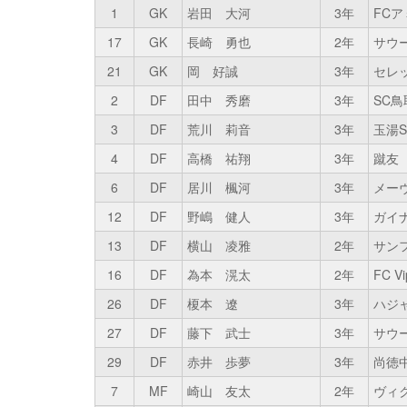
1
GK
岩田 大河
3年
FC
17
GK
長崎 勇也
2年
サウ
21
GK
岡 好誠
3年
セレッ
2
DF
田中 秀磨
3年
SC鳥
3
DF
荒川 莉音
3年
玉湯S
4
DF
高橋 祐翔
3年
蹴友
6
DF
居川 楓河
3年
メー
12
DF
野嶋 健人
3年
ガイナ
13
DF
横山 凌雅
2年
サン
16
DF
為本 滉太
2年
FC Vi
26
DF
榎本 遼
3年
ハジ
27
DF
藤下 武士
3年
サウ
29
DF
赤井 歩夢
3年
尚徳
7
MF
崎山 友太
2年
ヴィ