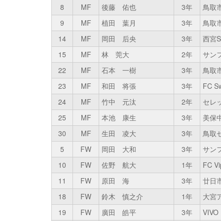
8
MF
後藤 佑也
3年
鳥取
9
MF
植田 葉月
3年
鳥取
14
MF
岡田 后央
3年
西宮
15
MF
林 莞大
2年
サン
22
MF
石本 一樹
3年
鳥取
23
MF
和田 将張
3年
FC S
24
MF
竹中 元汰
2年
セレッ
25
MF
本池 康生
3年
美保
30
MF
生田 凌大
3年
鳥取
5
FW
岡田 大和
3年
サン
10
FW
佐野 航大
1年
FC Vi
11
FW
原田 海
3年
廿日
18
FW
鈴木 慎之介
1年
大宮
19
FW
廣田 皓平
3年
VIVO