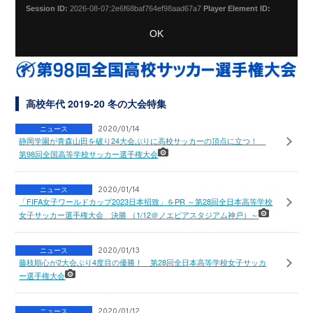
Session ID:
2026-08-07:2e6f68baf764ef98aad67a7
Player Element ID:
vjs_video_3
OK
高校年代 2019-20 冬の大会特集
ニュース
2020/01/14
静岡学園が青森山田を破り24大会ぶりに高校サッカーの頂点に立つ！
第98回全国高等学校サッカー選手権大会
ニュース
2020/01/14
「FIFA女子ワールドカップ2023日本招致」をPR ～第28回全日本高等学校
女子サッカー選手権大会 決勝 （1/12＠ノエビアスタジアム神戸）～
ニュース
2020/01/13
藤枝順心が2大会ぶり4度目の優勝！ 第28回全日本高等学校女子サッカ
ー選手権大会
ニュース
2020/01/12