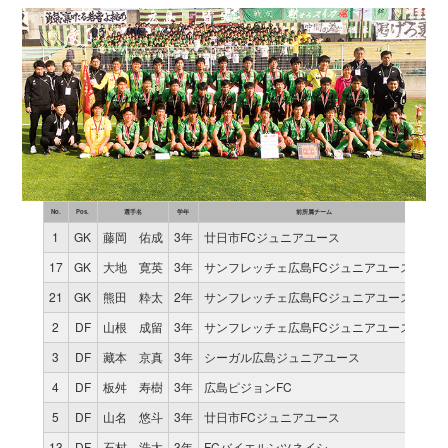
No.
Pos.
選手名
学年
前所属チーム
試合
1
GK
藤岡 佑成
3年
廿日市FCジュニアユース
1
17
GK
大地 寛英
3年
サンフレッチェ広島FCジュニアユース
0
21
GK
熊田 粋太
2年
サンフレッチェ広島FCジュニアユース
0
2
DF
山根 成留
3年
サンフレッチェ広島FCジュニアユース
1
3
DF
藏本 京真
3年
シーガル広島ジュニアユース
1
4
DF
板舛 寿樹
3年
広島ピジョンFC
1
5
DF
山名 悠斗
3年
廿日市FCジュニアユース
1
13
DF
石村 浩太
3年
FCバイエルンツネイシ
1