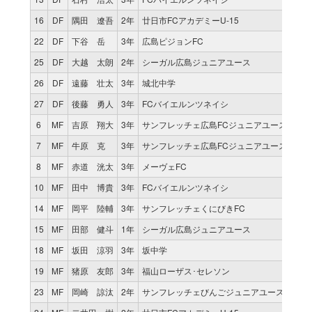
16
DF
隅田 遼吾
2年
廿日市FCアカデミーU-15
1
22
DF
下谷 岳
3年
広島ピジョンFC
0
25
DF
大越 太朗
2年
シーガル広島ジュニアユース
0
26
DF
遠藤 壮太
3年
城北中学
0
27
DF
後藤 勇人
3年
FCバイエルンツネイシ
0
6
MF
吉原 翔大
3年
サンフレッチェ広島FCジュニアユース
1
7
MF
牛原 克
3年
サンフレッチェ広島FCジュニアユース
1
8
MF
赤道 洸太
3年
メーヴェFC
1
10
MF
田中 博貴
3年
FCバイエルンツネイシ
1
14
MF
岡平 陸輔
3年
サンフレッチェくにびきFC
1
15
MF
田部 健斗
1年
シーガル広島ジュニアユース
0
18
MF
坂田 涼羽
3年
坂中学
0
19
MF
猪原 友郎
3年
福山ローザス･セレソン
0
23
MF
岡崎 諒汰
2年
サンフレッチェびんごジュニアユースFC
0