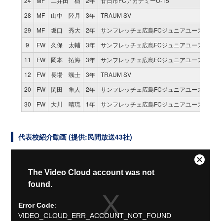
24
MF
二井田 樹
2年
廿日市FCアカデミーU-15
0
28
MF
山中 陸月
3年
TRAUM SV
0
29
MF
坂口 秀大
2年
サンフレッチェ広島FCジュニアユース
0
9
FW
久保 太輔
3年
サンフレッチェ広島FCジュニアユース
1
11
FW
岡本 拓海
3年
サンフレッチェ広島FCジュニアユース
1
12
FW
長場 颯士
3年
TRAUM SV
0
20
FW
閑田 隼人
2年
サンフレッチェ広島FCジュニアユース
1
30
FW
大川 晴琉
1年
サンフレッチェ広島FCジュニアユース
0
代表校紹介動画 (提供:民間放送43社)
Close
This
The Video Cloud account was not
Modal
is
found.
Dialog
a
modal
Error Code
:
window.
VIDEO_CLOUD_ERR_ACCOUNT_NOT_FOUND