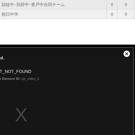
頴娃中･別府中･青戸中合同チーム
0
0
朝日中学
0
0
Close
d.
Modal
Dialog
NT_NOT_FOUND
r Element ID:
vjs_video_3