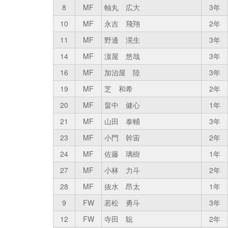
8
MF
軸丸 広大
3年
10
MF
永吉 飛翔
2年
11
MF
野邊 滉生
3年
14
MF
濵屋 悠哉
3年
16
MF
加治屋 陸
3年
19
MF
芝 和希
2年
20
MF
畠中 健心
1年
21
MF
山田 泰輔
3年
23
MF
小門 幹宙
2年
24
MF
佐藤 璃樹
1年
27
MF
小林 力斗
2年
28
MF
抜水 昂太
1年
9
FW
若松 勇斗
3年
12
FW
寺田 聡
2年