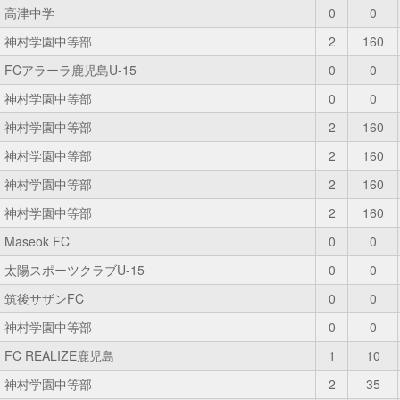
高津中学
0
0
神村学園中等部
2
160
FCアラーラ鹿児島U-15
0
0
神村学園中等部
0
0
神村学園中等部
2
160
神村学園中等部
2
160
神村学園中等部
2
160
神村学園中等部
2
160
Maseok FC
0
0
太陽スポーツクラブU-15
0
0
筑後サザンFC
0
0
神村学園中等部
0
0
FC REALIZE鹿児島
1
10
神村学園中等部
2
35