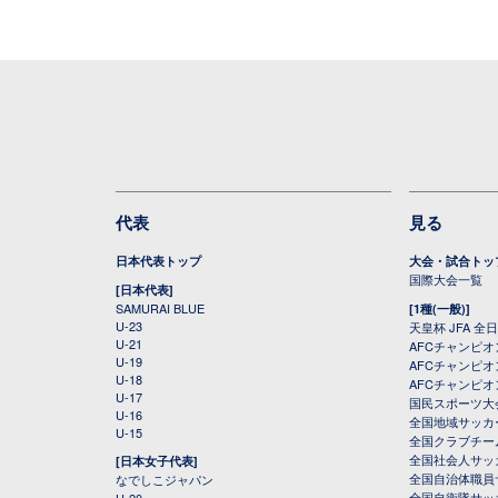
代表
見る
日本代表トップ
大会・試合トッ
国際大会一覧
[日本代表]
SAMURAI BLUE
[1種(一般)]
U-23
天皇杯 JFA 
U-21
AFCチャンピ
U-19
AFCチャンピオン
U-18
AFCチャンピオ
U-17
国民スポーツ大
U-16
全国地域サッカ
U-15
全国クラブチー
全国社会人サッ
[日本女子代表]
全国自治体職員
なでしこジャパン
全国自衛隊サッ