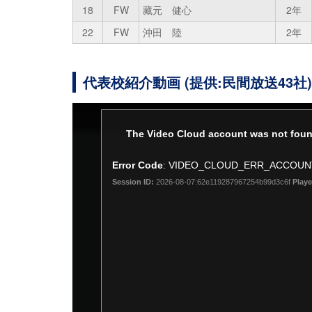
18
FW
藏元 健心
2年
22
FW
沖田 陸
2年
代表校紹介動画 (提供:民間放送43社)
This
The Video Cloud account was not foun
is
a
Error Code
: VIDEO_CLOUD_ERR_ACCOU
modal
Session ID:
2026-08-07:62e119287967254b99d3c6f
Playe
window.