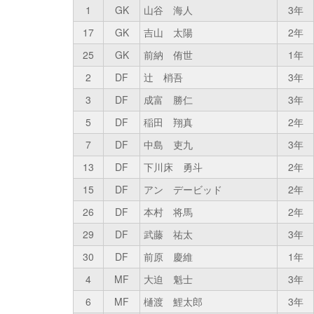
1
GK
山谷 海人
3年
17
GK
吉山 太陽
2年
25
GK
前納 侑世
1年
2
DF
辻 梢吾
3年
3
DF
成富 勝仁
3年
5
DF
稲田 翔真
2年
7
DF
中島 吏九
3年
13
DF
下川床 勇斗
2年
15
DF
アン デービッド
2年
26
DF
本村 将馬
2年
29
DF
武藤 祐太
3年
30
DF
前原 慶維
1年
4
MF
大迫 魁士
3年
6
MF
樋渡 鯉太郎
3年