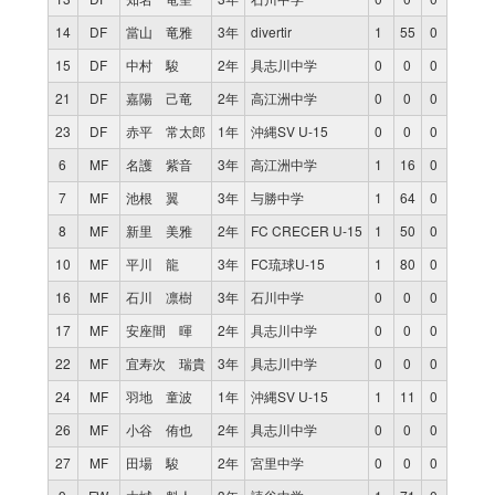
14
DF
當山 竜雅
3年
divertir
1
55
0
15
DF
中村 駿
2年
具志川中学
0
0
0
21
DF
嘉陽 己竜
2年
高江洲中学
0
0
0
23
DF
赤平 常太郎
1年
沖縄SV U-15
0
0
0
6
MF
名護 紫音
3年
高江洲中学
1
16
0
7
MF
池根 翼
3年
与勝中学
1
64
0
8
MF
新里 美雅
2年
FC CRECER U-15
1
50
0
10
MF
平川 龍
3年
FC琉球U-15
1
80
0
16
MF
石川 凛樹
3年
石川中学
0
0
0
17
MF
安座間 暉
2年
具志川中学
0
0
0
22
MF
宜寿次 瑞貴
3年
具志川中学
0
0
0
24
MF
羽地 童波
1年
沖縄SV U-15
1
11
0
26
MF
小谷 侑也
2年
具志川中学
0
0
0
27
MF
田場 駿
2年
宮里中学
0
0
0