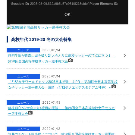
Session ID:
2026-08-09:812a9b5c57c951f8213cfdef
Player Element ID:
vjs_video_3
OK
高校年代 2019-20 冬の大会特集
ニュース
2020/01/14
静岡学園が青森山田を破り24大会ぶりに高校サッカーの頂点に立つ！
第98回全国高等学校サッカー選手権大会
ニュース
2020/01/14
「FIFA女子ワールドカップ2023日本招致」をPR ～第28回全日本高等学校
女子サッカー選手権大会 決勝 （1/12＠ノエビアスタジアム神戸）～
ニュース
2020/01/13
藤枝順心が2大会ぶり4度目の優勝！ 第28回全日本高等学校女子サッカ
ー選手権大会
ニュース
2020/01/12
決勝のチケット販売終了について 第98回全国高等学校サッカー選手権