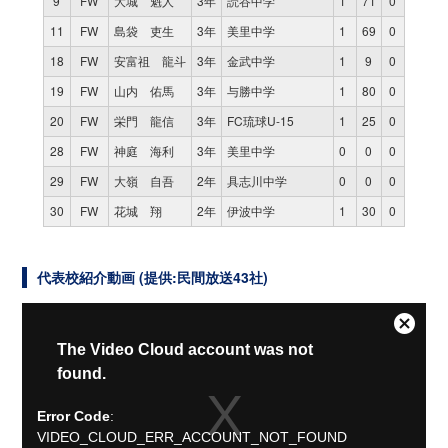
9
FW
大城 魁人
3年
読谷中学
1
71
0
11
FW
島袋 吏生
3年
美里中学
1
69
0
18
FW
安富祖 龍斗
3年
金武中学
1
9
0
19
FW
山内 佑馬
3年
与勝中学
1
80
0
20
FW
栄門 龍信
3年
FC琉球U-15
1
25
0
28
FW
神庭 海利
3年
美里中学
0
0
0
29
FW
大嶺 自吾
2年
具志川中学
0
0
0
30
FW
花城 翔
2年
伊波中学
1
30
0
代表校紹介動画 (提供:民間放送43社)
Close
This
The Video Cloud account was not
Modal
is
found.
Dialog
a
modal
Error Code
:
window.
VIDEO_CLOUD_ERR_ACCOUNT_NOT_FOUND