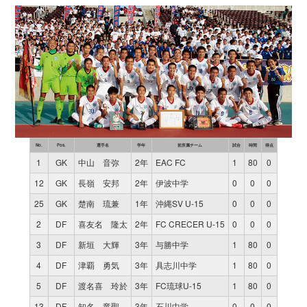
No.
Pos.
選手名
学年
前所属チーム
試合
時間
得点
1
GK
中山 音弥
2年
EAC FC
1
80
0
12
GK
長嶺 安邦
2年
伊波中学
0
0
0
25
GK
楚南 琉兼
1年
沖縄SV U-15
0
0
0
2
DF
喜友名 隆太
2年
FC CRECER U-15
0
0
0
3
DF
新垣 大輝
3年
与勝中学
1
80
0
4
DF
津覇 勇気
3年
具志川中学
1
80
0
5
DF
渡名喜 玲於
3年
FC琉球U-15
1
80
0
13
DF
知名 竜聖
3年
石川中学
0
0
0