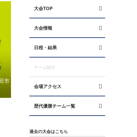
大会TOP
大会情報
日程・結果
チーム紹介
田市
組み合わせ決定 第22回 全日本大学フットサル大
会場アクセス
総合
歴代優勝チーム一覧
過去の大会はこちら