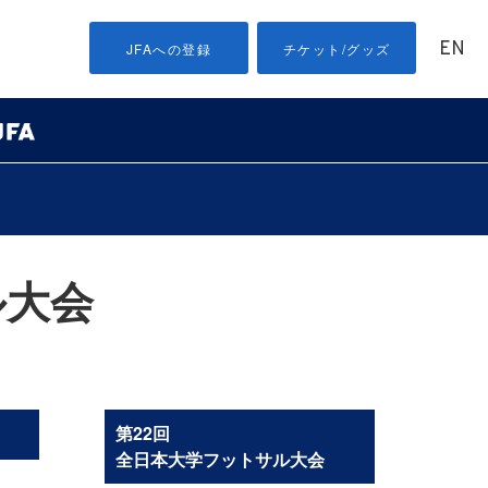
EN
JFAへの登録
チケット/グッズ
ル大会
第22回
全日本大学フットサル大会