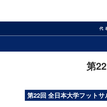
代
第2
第22回 全日本大学フットサル