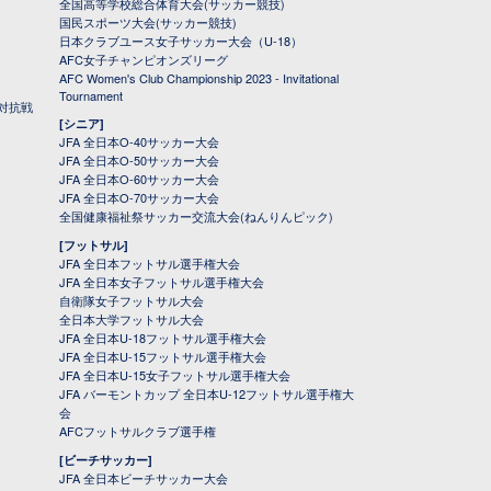
全国高等学校総合体育大会(サッカー競技)
国民スポーツ大会(サッカー競技)
日本クラブユース女子サッカー大会（U-18）
AFC女子チャンピオンズリーグ
AFC Women's Club Championship 2023 - Invitational
Tournament
対抗戦
[シニア]
JFA 全日本O-40サッカー大会
JFA 全日本O-50サッカー大会
JFA 全日本O-60サッカー大会
JFA 全日本O-70サッカー大会
全国健康福祉祭サッカー交流大会(ねんりんピック)
[フットサル]
JFA 全日本フットサル選手権大会
JFA 全日本女子フットサル選手権大会
自衛隊女子フットサル大会
全日本大学フットサル大会
JFA 全日本U-18フットサル選手権大会
JFA 全日本U-15フットサル選手権大会
JFA 全日本U-15女子フットサル選手権大会
JFA バーモントカップ 全日本U-12フットサル選手権大
会
AFCフットサルクラブ選手権
[ビーチサッカー]
JFA 全日本ビーチサッカー大会