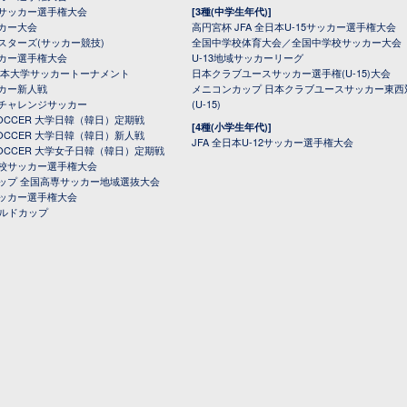
サッカー選手権大会
[3種(中学生年代)]
カー大会
高円宮杯 JFA 全日本U-15サッカー選手権大会
スターズ(サッカー競技)
全国中学校体育大会／全国中学校サッカー大会
カー選手権大会
U-13地域サッカーリーグ
日本大学サッカートーナメント
日本クラブユースサッカー選手権(U-15)大会
カー新人戦
メニコンカップ 日本クラブユースサッカー東西
チャレンジサッカー
(U-15)
 SOCCER 大学日韓（韓日）定期戦
[4種(小学生年代)]
 SOCCER 大学日韓（韓日）新人戦
JFA 全日本U-12サッカー選手権大会
 SOCCER 大学女子日韓（韓日）定期戦
校サッカー選手権大会
ップ 全国高専サッカー地域選抜大会
ッカー選手権大会
ールドカップ