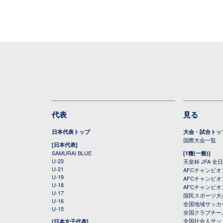
代表
見る
日本代表トップ
大会・試合トッ
国際大会一覧
[日本代表]
SAMURAI BLUE
[1種(一般)]
U-23
天皇杯 JFA 
U-21
AFCチャンピ
U-19
AFCチャンピオン
U-18
AFCチャンピオ
U-17
国民スポーツ大
U-16
全国地域サッカ
U-15
全国クラブチー
全国社会人サッ
[日本女子代表]