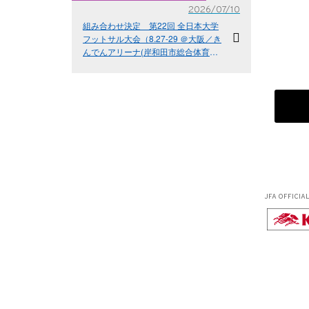
2026/07/10
組み合わせ決定 第22回 全日本大学
フットサル大会（8.27-29 ＠大阪／き
んでんアリーナ(岸和田市総合体育
館)）
JFA OFFICIA