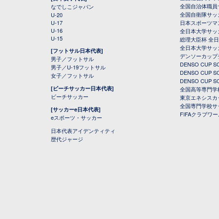
全国自治体職員
なでしこジャパン
全国自衛隊サッ
U-20
U-17
日本スポーツマ
U-16
全日本大学サッ
U-15
総理大臣杯 全
全日本大学サッ
[フットサル日本代表]
デンソーカップ
男子／フットサル
DENSO CUP
男子／U-19フットサル
DENSO CUP
女子／フットサル
DENSO CUP
[ビーチサッカー日本代表]
全国高等専門学
ビーチサッカー
東京エネシスカ
全国専門学校サ
[サッカーe日本代表]
FIFAクラブワ
eスポーツ・サッカー
日本代表アイデンティティ
歴代ジャージ