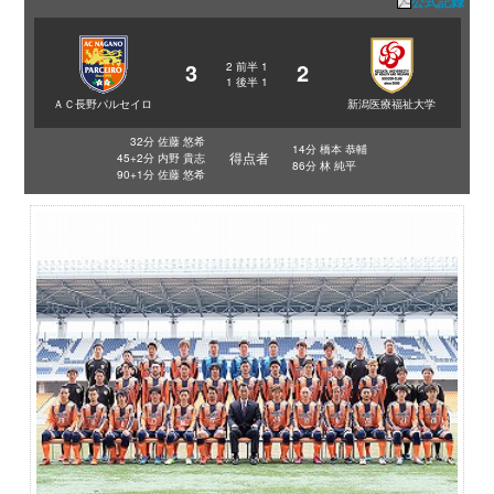
公式記録
3
2
2
前半
1
1
後半
1
ＡＣ長野パルセイロ
新潟医療福祉大学
32分 佐藤 悠希
14分 橋本 恭輔
得点者
45+2分 内野 貴志
86分 林 純平
90+1分 佐藤 悠希