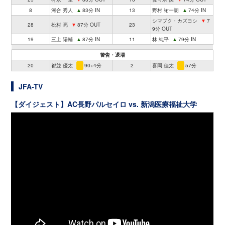
8
河合 秀人
▲
83分 IN
13
野村 祐一朗
▲
74分 IN
シマブク・カズヨシ
▼
7
28
松村 亮
▼
87分 OUT
23
9分 OUT
19
三上 陽輔
▲
87分 IN
11
林 純平
▲
79分 IN
警告・退場
20
都並 優太
90+4分
2
喜岡 佳太
57分
JFA-TV
【ダイジェスト】AC長野パルセイロ vs. 新潟医療福祉大学