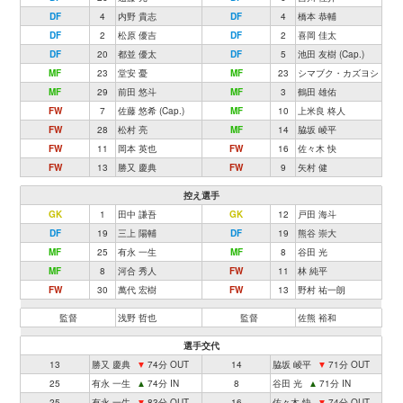
DF
4
内野 貴志
DF
4
橋本 恭輔
DF
2
松原 優吉
DF
2
喜岡 佳太
DF
20
都並 優太
DF
5
池田 友樹 (Cap.)
MF
23
堂安 憂
MF
23
シマブク・カズヨシ
MF
29
前田 悠斗
MF
3
鶴田 雄佑
FW
7
佐藤 悠希 (Cap.)
MF
10
上米良 柊人
FW
28
松村 亮
MF
14
脇坂 崚平
FW
11
岡本 英也
FW
16
佐々木 快
FW
13
勝又 慶典
FW
9
矢村 健
控え選手
GK
1
田中 謙吾
GK
12
戸田 海斗
DF
19
三上 陽輔
DF
19
熊谷 崇大
MF
25
有永 一生
MF
8
谷田 光
MF
8
河合 秀人
FW
11
林 純平
FW
30
萬代 宏樹
FW
13
野村 祐一朗
監督
浅野 哲也
監督
佐熊 裕和
選手交代
13
勝又 慶典
▼
74分 OUT
14
脇坂 崚平
▼
71分 OUT
25
有永 一生
▲
74分 IN
8
谷田 光
▲
71分 IN
25
有永 一生
▼
83分 OUT
16
佐々木 快
▼
74分 OUT