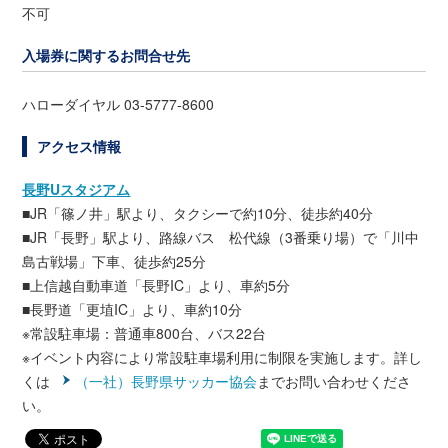
不可
入場券に関するお問合せ先
ハローダイヤル 03-5777-8600
アクセス情報
長野Uスタジアム
■JR「篠ノ井」駅より、タクシーで約10分、徒歩約40分
■JR「長野」駅より、路線バス 松代線（3番乗り場）で「川中
島古戦場」下車、徒歩約25分
■上信越自動車道「長野IC」より、車約5分
■長野道「更埴IC」より、車約10分
※常設駐車場：普通車800台、バス22台
※イベント内容により常設駐車場利用に制限を実施します。詳し
くは
（一社）長野県サッカー協会
までお問い合わせくださ
い。