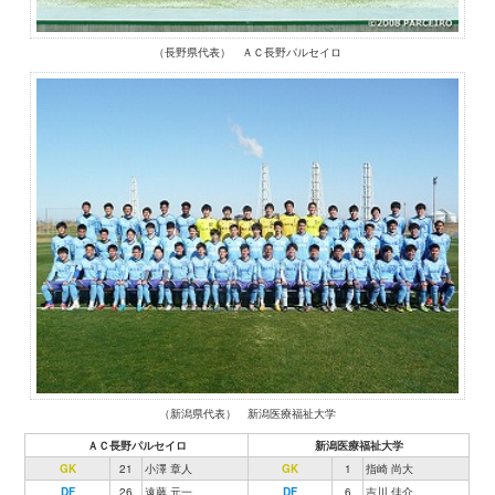
（長野県代表） ＡＣ長野パルセイロ
（新潟県代表） 新潟医療福祉大学
ＡＣ長野パルセイロ
新潟医療福祉大学
GK
21
小澤 章人
GK
1
指崎 尚大
DF
26
遠藤 元一
DF
6
吉川 佳介