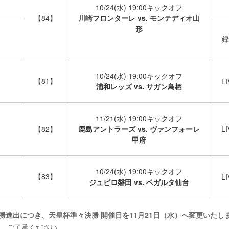
10/24(水) 19:00キックオフ
【84】
川崎フロンターレ vs. モンテディオ山
形
録
10/24(水) 19:00キックオフ
【81】
LI
浦和レッズ vs. サガン鳥栖
11/21(水) 19:00キックオフ
【82】
鹿島アントラーズ vs. ヴァンフォーレ
LI
甲府
10/24(水) 19:00キックオフ
【83】
LI
ジュビロ磐田 vs. ベガルタ仙台
決勝進出につき、天皇杯準々決勝 開催日を11月21日（水）へ変更いたし
め、ご了承ください。