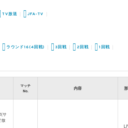
TV放送
JFA-TV
ラウンド16(4回戦)
3回戦
2回戦
1回戦
マッチ
内容
形
No.
2(サ
で放
LI