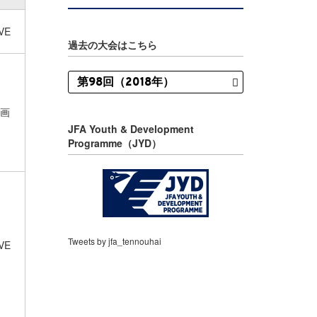
VE
過去の大会はこちら
画
JFA Youth & Development
Programme（JYD）
Tweets by jfa_tennouhai
VE