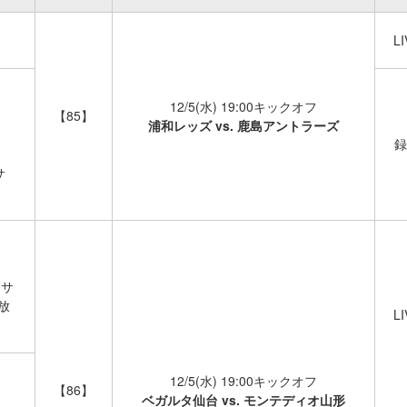
LI
12/5(水) 19:00キックオフ
【85】
浦和レッズ vs. 鹿島アントラーズ
録
サ
(サ
放
LI
12/5(水) 19:00キックオフ
【86】
ベガルタ仙台 vs. モンテディオ山形