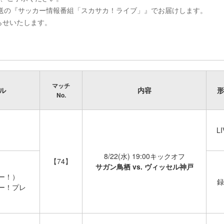
より放送の『サッカー情報番組「スカサカ！ライブ」』でお届けします。
らせいたします。
マッチ
ル
内容
形
No.
LI
8/22(水) 19:00キックオフ
【74】
サガン鳥栖 vs. ヴィッセル神戸
パー！）
録
パー！プレ
）