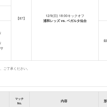
12/9(日) 18:00キックオフ
【87】
浦和レッズ vs. ベガルタ仙台
パ
録
パ
サ
め、ご了承ください。
マッチ
内容
形
No.