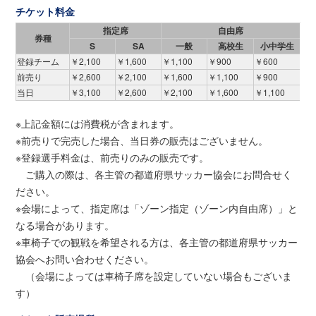
チケット料金
指定席
自由席
券種
S
SA
一般
高校生
小中学生
登録チーム
￥2,100
￥1,600
￥1,100
￥900
￥600
前売り
￥2,600
￥2,100
￥1,600
￥1,100
￥900
当日
￥3,100
￥2,600
￥2,100
￥1,600
￥1,100
※上記金額には消費税が含まれます。
※前売りで完売した場合、当日券の販売はございません。
※登録選手料金は、前売りのみの販売です。
ご購入の際は、各主管の都道府県サッカー協会にお問合せく
ださい。
※会場によって、指定席は「ゾーン指定（ゾーン内自由席）」と
なる場合があります。
※車椅子での観戦を希望される方は、各主管の都道府県サッカー
協会へお問い合わせください。
（会場によっては車椅子席を設定していない場合もございま
す）