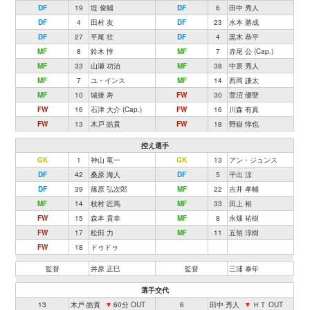
DF
19
堤 俊輔
DF
6
田中 秀人
DF
4
田村 友
DF
23
水本 勝成
DF
27
平尾 壮
DF
4
黒木 恭平
MF
8
鈴木 惇
MF
7
赤尾 公 (Cap.)
MF
33
山瀬 功治
MF
38
中原 秀人
MF
7
ユ・インス
MF
14
西岡 謙太
MF
10
城後 寿
FW
30
萱沼 優聖
FW
16
石津 大介 (Cap.)
FW
16
川森 有真
FW
13
木戸 皓貴
FW
18
野嶽 惇也
控え選手
GK
1
神山 竜一
GK
13
アン・ジュンス
DF
42
桑原 海人
DF
5
平出 涼
DF
39
篠原 弘次郎
MF
22
吉井 孝輔
MF
14
枝村 匠馬
MF
33
田上 裕
FW
15
森本 貴幸
MF
8
永畑 祐樹
FW
17
松田 力
MF
11
五領 淳樹
FW
18
ドゥドゥ
監督
井原 正巳
監督
三浦 泰年
選手交代
13
木戸 皓貴
▼
60分 OUT
6
田中 秀人
▼
ＨＴ OUT