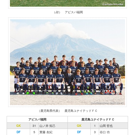
（J2） アビスパ福岡
（鹿児島県代表） 鹿児島ユナイテッドＦＣ
アビスパ福岡
鹿児島ユナイテッドＦＣ
GK
31
山ノ井 拓己
GK
1
山岡 哲也
DF
5
實藤 友紀
DF
3
谷口 功