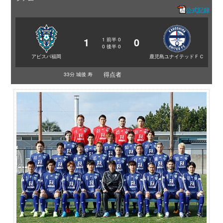
公式記録
1
0
1
前半
0
0
後半
0
アビスパ福岡
鹿児島ユナイテッドＦＣ
得点者
33分 城後 寿