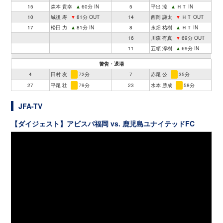
15
森本 貴幸
▲
60分 IN
5
平出 涼
▲
ＨＴ IN
10
城後 寿
▼
81分 OUT
14
西岡 謙太
▼
ＨＴ OUT
17
松田 力
▲
81分 IN
8
永畑 祐樹
▲
ＨＴ IN
16
川森 有真
▼
69分 OUT
11
五領 淳樹
▲
69分 IN
警告・退場
4
田村 友
72分
7
赤尾 公
35分
27
平尾 壮
79分
23
水本 勝成
58分
JFA-TV
【ダイジェスト】アビスパ福岡 vs. 鹿児島ユナイテッドFC