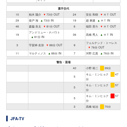
選手交代
10
柏木 陽介
▼
73分 OUT
24
安在 和樹
▼
ＨＴ OUT
29
柴戸 海
▲
73分 IN
19
趙 東建
▲
ＨＴ IN
46
森脇 良太
▼
81分 OUT
6
福田 晃斗
▼
ＨＴ OUT
アンドリュー・ナバウト
19
36
高橋 秀人
▲
ＨＴ IN
▲
81分 IN
フェルナンド・トーレス
3
宇賀神 友弥
▼
88分 OUT
9
▼
76分 OUT
11
マルティノス
▲
88分 IN
7
河野 広貴
▲
76分 IN
警告・退場
40
小野 裕二
39分
キム・ミンヒョク
47
5
分
キム・ミンヒョク
57
5
分
キム・ミンヒョク
57
5
分
3
高橋 祐治
75分
JFA-TV