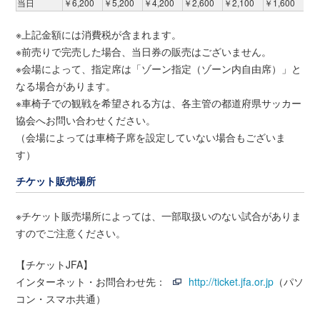
当日
￥6,200
￥5,200
￥4,200
￥2,600
￥2,100
￥1,600
※上記金額には消費税が含まれます。
※前売りで完売した場合、当日券の販売はございません。
※会場によって、指定席は「ゾーン指定（ゾーン内自由席）」と
なる場合があります。
※車椅子での観戦を希望される方は、各主管の都道府県サッカー
協会へお問い合わせください。
（会場によっては車椅子席を設定していない場合もございま
す）
チケット販売場所
※チケット販売場所によっては、一部取扱いのない試合がありま
すのでご注意ください。
【チケットJFA】
インターネット・お問合わせ先：
http://ticket.jfa.or.jp
（パソ
コン・スマホ共通）