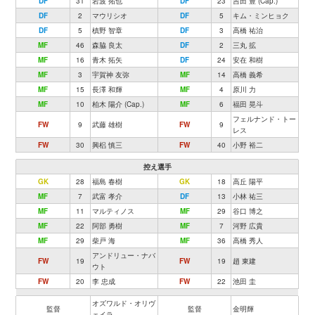
DF
31
岩波 拓也
DF
23
吉田 豊 (Cap.)
DF
2
マウリシオ
DF
5
キム・ミンヒョク
DF
5
槙野 智章
DF
3
高橋 祐治
MF
46
森脇 良太
DF
2
三丸 拡
MF
16
青木 拓矢
DF
24
安在 和樹
MF
3
宇賀神 友弥
MF
14
高橋 義希
MF
15
長澤 和輝
MF
4
原川 力
MF
10
柏木 陽介 (Cap.)
MF
6
福田 晃斗
フェルナンド・トー
FW
9
武藤 雄樹
FW
9
レス
FW
30
興梠 慎三
FW
40
小野 裕二
控え選手
GK
28
福島 春樹
GK
18
高丘 陽平
MF
7
武富 孝介
DF
13
小林 祐三
MF
11
マルティノス
MF
29
谷口 博之
MF
22
阿部 勇樹
MF
7
河野 広貴
MF
29
柴戸 海
MF
36
高橋 秀人
アンドリュー・ナバ
FW
19
FW
19
趙 東建
ウト
FW
20
李 忠成
FW
22
池田 圭
オズワルド・オリヴ
監督
監督
金明輝
ェイラ