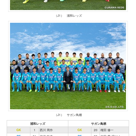
（J1） 浦和レッズ
（J1） サガン鳥栖
浦和レッズ
サガン鳥栖
GK
1
西川 周作
GK
20
権田 修一