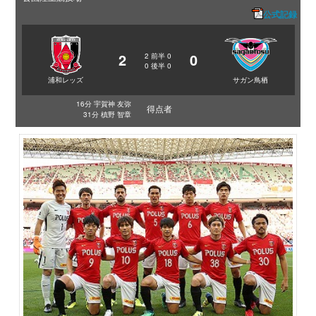
公式記録
2
0
2
前半
0
0
後半
0
浦和レッズ
サガン鳥栖
16分 宇賀神 友弥
得点者
31分 槙野 智章