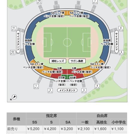
指定席
自由席
券種
SS
S
SA
一般
高校生
小中学生
前売り
￥5,200
￥4,200
￥3,200
￥2,100
￥1,600
￥1,100