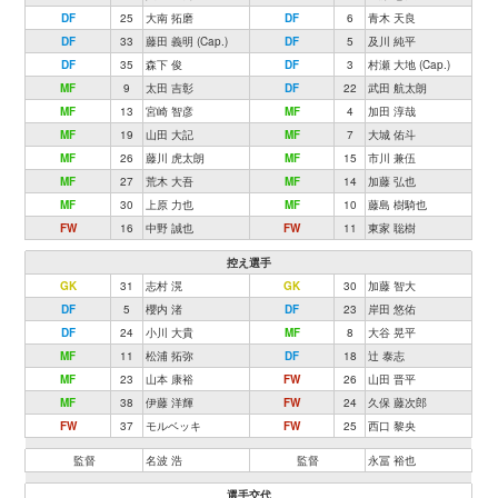
DF
25
大南 拓磨
DF
6
青木 天良
DF
33
藤田 義明 (Cap.)
DF
5
及川 純平
DF
35
森下 俊
DF
3
村瀬 大地 (Cap.)
MF
9
太田 吉彰
DF
22
武田 航太朗
MF
13
宮崎 智彦
MF
4
加田 淳哉
MF
19
山田 大記
MF
7
大城 佑斗
MF
26
藤川 虎太朗
MF
15
市川 兼伍
MF
27
荒木 大吾
MF
14
加藤 弘也
MF
30
上原 力也
MF
10
藤島 樹騎也
FW
16
中野 誠也
FW
11
東家 聡樹
控え選手
GK
31
志村 滉
GK
30
加藤 智大
DF
5
櫻内 渚
DF
23
岸田 悠佑
DF
24
小川 大貴
MF
8
大谷 晃平
MF
11
松浦 拓弥
DF
18
辻 泰志
MF
23
山本 康裕
FW
26
山田 晋平
MF
38
伊藤 洋輝
FW
24
久保 藤次郎
FW
37
モルベッキ
FW
25
西口 黎央
監督
名波 浩
監督
永冨 裕也
選手交代