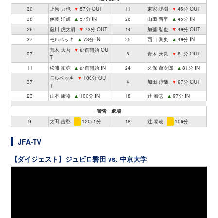
30
上原 力也
▼
57分 OUT
11
東家 聡樹
▼
45分 OUT
38
伊藤 洋輝
▲
57分 IN
26
山田 晋平
▲
45分 IN
26
藤川 虎太朗
▼
73分 OUT
14
加藤 弘也
▼
49分 OUT
37
モルベッキ
▲
73分 IN
25
西口 黎央
▲
49分 IN
荒木 大吾
▼
延前開始 OU
27
6
青木 天良
▼
81分 OUT
T
11
松浦 拓弥
▲
延前開始 IN
24
久保 藤次郎
▲
81分 IN
モルベッキ
▼
100分 OU
37
4
加田 淳哉
▼
97分 OUT
T
23
山本 康裕
▲
100分 IN
18
辻 泰志
▲
97分 IN
警告・退場
9
太田 吉彰
120+1分
18
辻 泰志
106分
JFA-TV
【ダイジェスト】ジュビロ磐田 vs. 中京大学