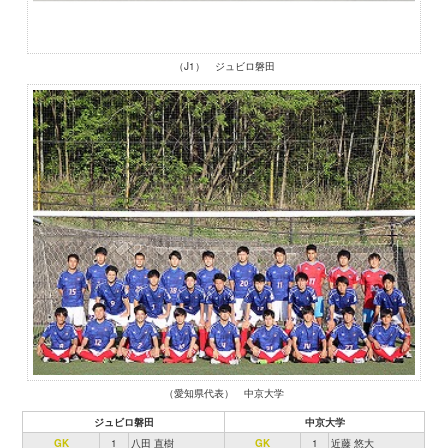
（J1） ジュビロ磐田
（愛知県代表） 中京大学
ジュビロ磐田
中京大学
GK
1
八田 直樹
GK
1
近藤 悠大