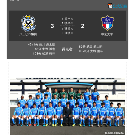
公式記録
1
前半
0
1
後半
2
3
2
1
延前
0
0
延後
0
ジュビロ磐田
中京大学
45+1分 藤川 虎太朗
82分 武田 航太朗
得点者
48分 中野 誠也
90+3分 大城 佑斗
103分 松浦 拓弥