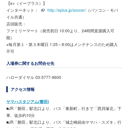
【e+（イープラス）】
インターネット：
http://eplus.jp/soccer/
（パソコン・モバ
イル共通）
店頭販売：
ファミリーマート（発売初日 10:00より、24時間直接購入可
能）
※毎月第１・第３木曜日 1:25～8:00はメンテナンスのため購入
不可
入場券に関するお問合せ先
ハローダイヤル 03-5777-8600
アクセス情報
ヤマハスタジアム(磐田)
■JR「磐田」駅北口より、バス「東新町」行きで「西貝塚北」下
車、徒歩約10分
■JR「磐田」駅北口より、バス「城之崎経由ヤマハ・スズキ」行