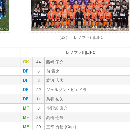
（J2） レノファ山口FC
レノファ山口FC
GK
44
藤嶋 栄介
DF
6
前 貴之
DF
3
渡辺 広大
DF
22
ジェルソン・ビエイラ
DF
11
鳥養 祐矢
MF
8
小野瀬 康介
MF
28
髙橋 壱晟
MF
29
三幸 秀稔 (Cap.)