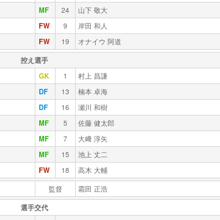
MF
24
山下 敬大
FW
9
岸田 和人
FW
19
オナイウ 阿道
控え選手
GK
1
村上 昌謙
DF
13
楠本 卓海
DF
16
瀬川 和樹
MF
5
佐藤 健太郎
MF
7
大﨑 淳矢
MF
15
池上 丈二
FW
18
高木 大輔
監督
霜田 正浩
選手交代