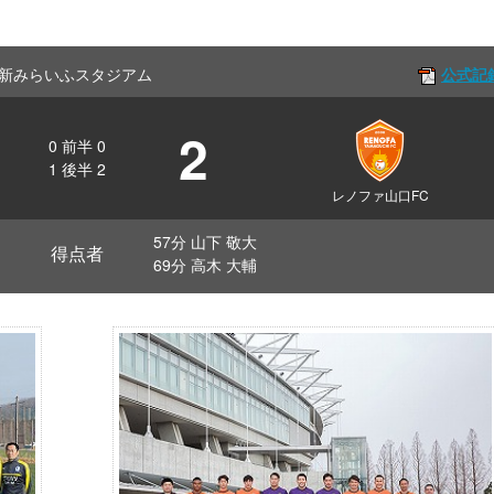
ff 維新みらいふスタジアム
公式記
2
0
前半
0
1
後半
2
レノファ山口FC
57分 山下 敬大
得点者
69分 高木 大輔