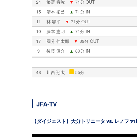
24
姫野 宥弥
▼
71分 OUT
15
清本 拓己
▲
71分 IN
11
林 容平
▼
71分 OUT
10
藤本 憲明
▲
71分 IN
17
國分 伸太郎
▼
89分 OUT
9
後藤 優介
▲
89分 IN
48
川西 翔太
55分
JFA-TV
【ダイジェスト】大分トリニータ vs. レノファ