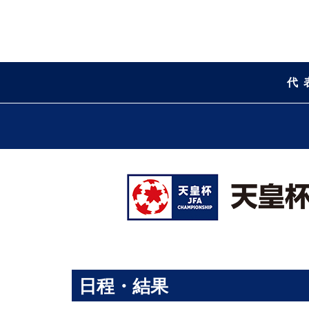
代
日程・結果