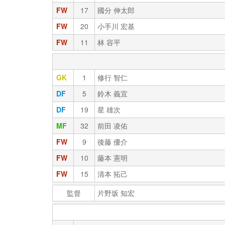
FW
17
國分 伸太郎
FW
20
小手川 宏基
FW
11
林 容平
GK
1
修行 智仁
DF
5
鈴木 義宜
DF
19
星 雄次
MF
32
前田 凌佑
FW
9
後藤 優介
FW
10
藤本 憲明
FW
15
清本 拓己
監督
片野坂 知宏