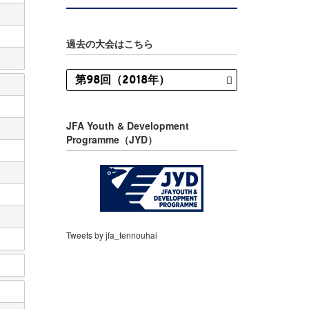
過去の大会はこちら
JFA Youth & Development
Programme（JYD）
Tweets by jfa_tennouhai