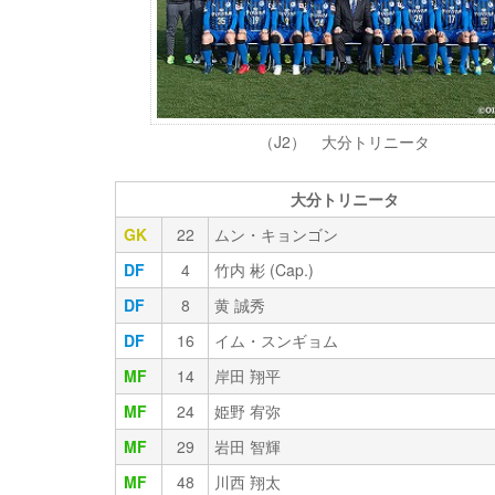
（J2） 大分トリニータ
大分トリニータ
GK
22
ムン・キョンゴン
DF
4
竹内 彬 (Cap.)
DF
8
黄 誠秀
DF
16
イム・スンギョム
MF
14
岸田 翔平
MF
24
姫野 宥弥
MF
29
岩田 智輝
MF
48
川西 翔太