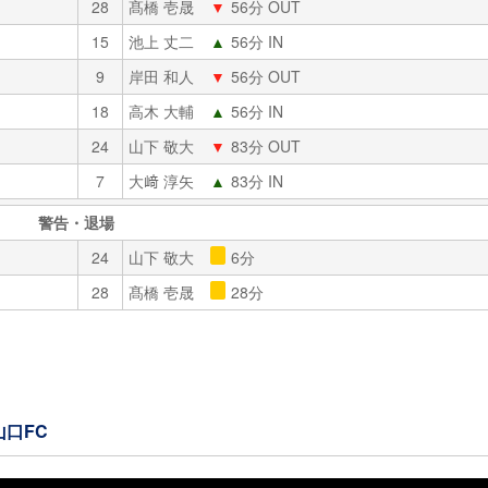
28
髙橋 壱晟
▼
56分 OUT
15
池上 丈二
▲
56分 IN
9
岸田 和人
▼
56分 OUT
18
高木 大輔
▲
56分 IN
24
山下 敬大
▼
83分 OUT
7
大﨑 淳矢
▲
83分 IN
警告・退場
24
山下 敬大
6分
28
髙橋 壱晟
28分
山口FC