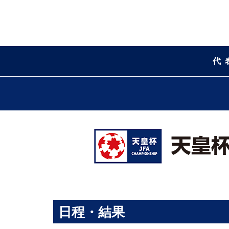
代
日程・結果