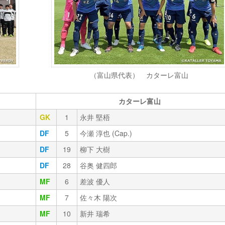
（富山県代表） カターレ富山
カターレ富山
GK
1
永井 堅梧
DF
5
今瀬 淳也 (Cap.)
DF
19
柳下 大樹
DF
28
谷奥 健四郎
MF
6
差波 優人
MF
7
佐々木 陽次
MF
10
新井 瑞希