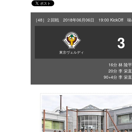
［48］２回戦 2018年06月06日 19:00 KickO
3
東京ヴェルディ
16分 林 陵平
20分 李 栄直
90+4分 李 栄直