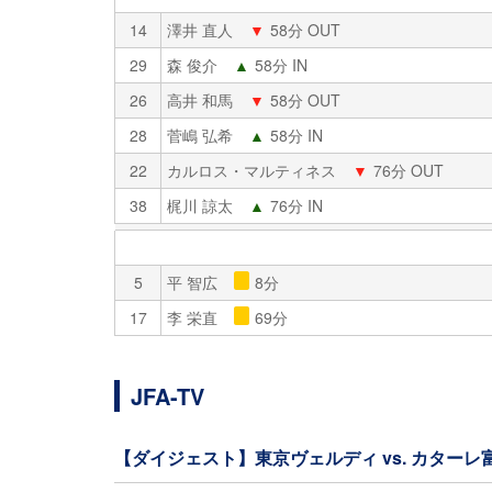
14
澤井 直人
▼
58分 OUT
29
森 俊介
▲
58分 IN
26
高井 和馬
▼
58分 OUT
28
菅嶋 弘希
▲
58分 IN
22
カルロス・マルティネス
▼
76分 OUT
38
梶川 諒太
▲
76分 IN
5
平 智広
8分
17
李 栄直
69分
JFA-TV
【ダイジェスト】東京ヴェルディ vs. カターレ