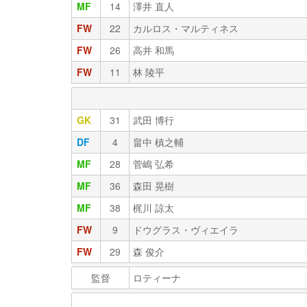
MF
14
澤井 直人
FW
22
カルロス・マルティネス
FW
26
高井 和馬
FW
11
林 陵平
GK
31
武田 博行
DF
4
畠中 槙之輔
MF
28
菅嶋 弘希
MF
36
森田 晃樹
MF
38
梶川 諒太
FW
9
ドウグラス・ヴィエイラ
FW
29
森 俊介
監督
ロティーナ