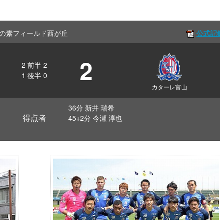
ff 味の素フィールド西が丘
公式記
2
2
前半
2
1
後半
0
カターレ富山
36分 新井 瑞希
得点者
45+2分 今瀬 淳也