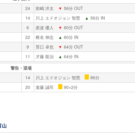
24
前嶋 洋太
▼
56分 OUT
14
川上 エドオジョン 智慧
▲
56分 IN
6
差波 優人
▼
60分 OUT
22
椎名 伸志
▲
60分 IN
9
苔口 卓也
▼
64分 OUT
11
才藤 龍治
▲
64分 IN
警告・退場
14
川上 エドオジョン 智慧
86分
20
進藤 誠司
90+2分
富山