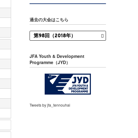
過去の大会はこちら
JFA Youth & Development
Programme（JYD）
Tweets by jfa_tennouhai