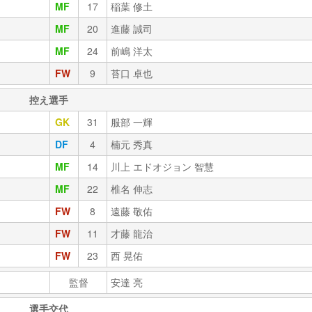
MF
17
稲葉 修土
MF
20
進藤 誠司
MF
24
前嶋 洋太
FW
9
苔口 卓也
控え選手
GK
31
服部 一輝
DF
4
楠元 秀真
MF
14
川上 エドオジョン 智慧
MF
22
椎名 伸志
FW
8
遠藤 敬佑
FW
11
才藤 龍治
FW
23
西 晃佑
監督
安達 亮
選手交代