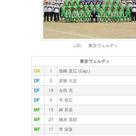
（J2） 東京ヴェルディ
東京ヴェルディ
GK
1
柴崎 貴広 (Cap.)
DF
2
若狭 大志
DF
19
永田 充
DF
5
平 智広
MF
15
林 昇吾
MF
27
橋本 英郎
MF
17
李 栄直