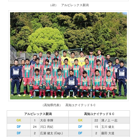
（J2） アルビレックス新潟
（高知県代表） 高知ユナイテッドＳＣ
アルビレックス新潟
高知ユナイテッドＳＣ
GK
1
大谷 幸輝
GK
22
溝ノ上 一志
DF
24
川口 尚紀
DF
15
玉川 健太
DF
2
広瀬 健太 (Cap.)
DF
2
藤田 大道