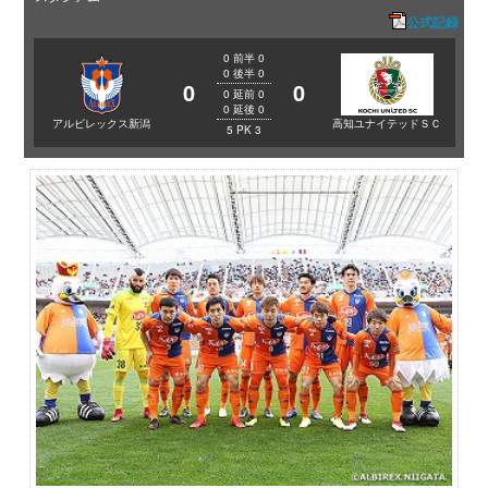
公式記録
0
前半
0
0
後半
0
0
0
0
延前
0
0
延後
0
アルビレックス新潟
高知ユナイテッドＳＣ
5
PK
3