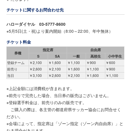
チケットに関するお問合わせ先
ハローダイヤル 03-5777-8600
※5月5日(土・祝)より案内開始（8:00～22:00、年中無休）
チケット料金
指定席
自由席
券種
S
SA
一般
高校生
小中学生
登録チーム
￥2,100
￥1,600
￥1,100
￥900
￥600
前売り
￥2,600
￥2,100
￥1,600
￥1,100
￥900
当日
￥3,100
￥2,600
￥2,100
￥1,600
￥1,100
※上記金額には消費税が含まれます。
※前売りで完売した場合、当日券の販売はございません。
※登録選手料金は、前売りのみの販売です。
ご購入の際は、各主管の都道府県サッカー協会にお問合せく
ださい。
※会場によって、指定席は「ゾーン指定（ゾーン内自由席）」と
なる場合があります。