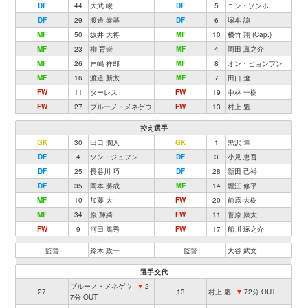
DF
44
大武 峻
DF
5
ユン・ソンホ
DF
29
渡邊 泰基
DF
6
塚本 諒
MF
50
坂井 大将
MF
10
横竹 翔 (Cap.)
MF
23
柳 育崇
MF
4
岡田 真之介
MF
26
戸嶋 祥郎
MF
8
オン・ビョンフン
MF
16
渡邉 新太
MF
7
田口 遼
FW
11
ターレス
FW
19
中林 一樹
FW
27
ブルーノ・メネゲウ
FW
13
村上 魁
控え選手
GK
30
田口 潤人
GK
1
黒沢 隼
DF
4
ソン・ジュフン
DF
3
小見 恵吾
DF
25
長谷川 巧
DF
28
新田 己裕
DF
35
岡本 將成
MF
14
堀江 修平
MF
10
加藤 大
FW
20
前原 大樹
MF
34
原 輝綺
FW
11
菅原 康太
FW
9
河田 篤秀
FW
17
船川 琢之介
監督
鈴木 政一
監督
大谷 武文
選手交代
ブルーノ・メネゲウ
▼
2
27
13
村上 魁
▼
72分 OUT
7分 OUT