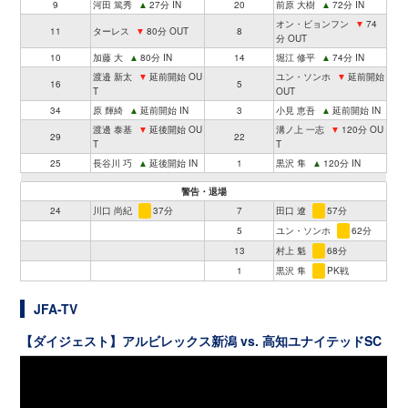
9
河田 篤秀
▲
27分 IN
20
前原 大樹
▲
72分 IN
オン・ビョンフン
▼
74
11
ターレス
▼
80分 OUT
8
分 OUT
10
加藤 大
▲
80分 IN
14
堀江 修平
▲
74分 IN
渡邉 新太
▼
延前開始 OU
ユン・ソンホ
▼
延前開始
16
5
T
OUT
34
原 輝綺
▲
延前開始 IN
3
小見 恵吾
▲
延前開始 IN
渡邊 泰基
▼
延後開始 OU
溝ノ上 一志
▼
120分 OU
29
22
T
T
25
長谷川 巧
▲
延後開始 IN
1
黒沢 隼
▲
120分 IN
警告・退場
24
川口 尚紀
37分
7
田口 遼
57分
5
ユン・ソンホ
62分
13
村上 魁
68分
1
黒沢 隼
PK戦
JFA-TV
【ダイジェスト】アルビレックス新潟 vs. 高知ユナイテッドSC