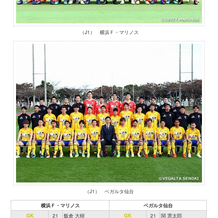
（J1） 横浜Ｆ・マリノス
（J1） ベガルタ仙台
横浜Ｆ・マリノス
ベガルタ仙台
GK
21
飯倉 大樹
GK
21
関 憲太郎