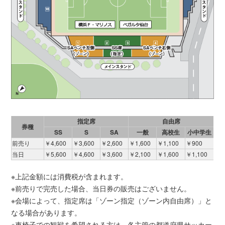
指定席
自由席
券種
SS
S
SA
一般
高校生
小中学生
前売り
￥4,600
￥3,600
￥2,600
￥1,600
￥1,100
￥900
当日
￥5,600
￥4,600
￥3,600
￥2,100
￥1,600
￥1,100
※上記金額には消費税が含まれます。
※前売りで完売した場合、当日券の販売はございません。
※会場によって、指定席は「ゾーン指定（ゾーン内自由席）」と
なる場合があります。
※車椅子での観戦を希望される方は、各主管の都道府県サッカー