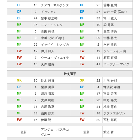
DF
13
チアゴ・マルチンス
DF
25
菅井 直樹
DF
2
ドゥシャン
DF
27
大岩 一貴 (Cap.)
DF
44
畠中 槙之輔
DF
33
常田 克人
MF
25
ユン・イルロク
MF
10
梁 勇基
MF
5
喜田 拓也
MF
7
奥埜 博亮
MF
8
中町 公祐 (Cap.)
MF
29
古林 将太
MF
26
イッペイ・シノヅカ
MF
2
永戸 勝也
FW
19
仲川 輝人
FW
19
ジャーメイン 良
FW
7
ウーゴ・ヴィエイラ
FW
11
石原 直樹
FW
15
久保 建英
FW
41
ハーフナー マイク
控え選手
GK
30
鈴木 彩貴
GK
22
川浪 吾郎
DF
4
栗原 勇蔵
DF
4
蜂須賀 孝治
MF
6
扇原 貴宏
MF
17
富田 晋伍
MF
9
大津 祐樹
MF
23
中野 嘉大
MF
35
吉尾 海夏
MF
34
椎橋 慧也
MF
38
山田 康太
FW
18
ラファエルソン
FW
16
伊藤 翔
FW
30
西村 拓真
アンジェ・ポステコ
監督
監督
渡邉 晋
グルー