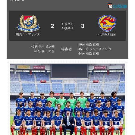
公式記録
2
3
1
前半
2
1
後半
1
横浜Ｆ・マリノス
ベガルタ仙台
16分 石原 直樹
40分 畠中 槙之輔
得点者
45+3分 ジャーメイン 良
48分 喜田 拓也
54分 石原 直樹