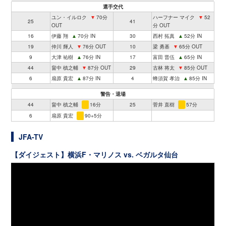
選手交代
ユン・イルロク
▼
70分
ハーフナー マイク
▼
52
25
41
OUT
分 OUT
16
伊藤 翔
▲
70分 IN
30
西村 拓真
▲
52分 IN
19
仲川 輝人
▼
76分 OUT
10
梁 勇基
▼
65分 OUT
9
大津 祐樹
▲
76分 IN
17
富田 晋伍
▲
65分 IN
44
畠中 槙之輔
▼
87分 OUT
29
古林 将太
▼
85分 OUT
6
扇原 貴宏
▲
87分 IN
4
蜂須賀 孝治
▲
85分 IN
警告・退場
44
畠中 槙之輔
16分
25
菅井 直樹
57分
6
扇原 貴宏
90+5分
JFA-TV
【ダイジェスト】横浜F・マリノス vs. ベガルタ仙台