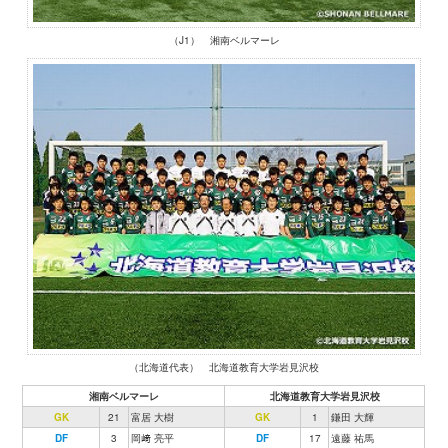
（J1） 湘南ベルマーレ
（北海道代表） 北海道教育大学岩見沢校
湘南ベルマーレ
北海道教育大学岩見沢校
GK
21
富居 大樹
GK
1
鎌田 大輝
DF
3
岡﨑 亮平
DF
17
遠藤 祐馬