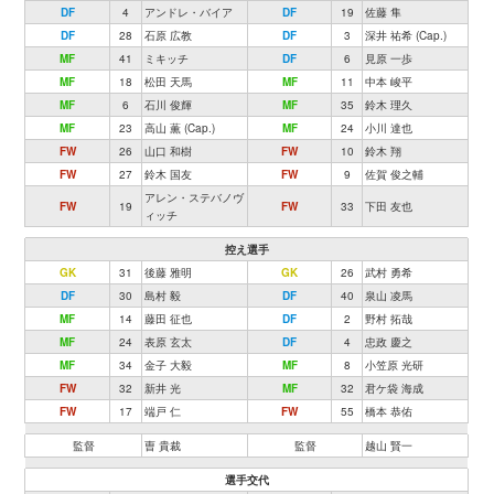
DF
4
アンドレ・バイア
DF
19
佐藤 隼
DF
28
石原 広教
DF
3
深井 祐希 (Cap.)
MF
41
ミキッチ
DF
6
見原 一歩
MF
18
松田 天馬
MF
11
中本 峻平
MF
6
石川 俊輝
MF
35
鈴木 理久
MF
23
高山 薫 (Cap.)
MF
24
小川 達也
FW
26
山口 和樹
FW
10
鈴木 翔
FW
27
鈴木 国友
FW
9
佐賀 俊之輔
アレン・ステバノヴ
FW
19
FW
33
下田 友也
ィッチ
控え選手
GK
31
後藤 雅明
GK
26
武村 勇希
DF
30
島村 毅
DF
40
泉山 凌馬
MF
14
藤田 征也
DF
2
野村 拓哉
MF
24
表原 玄太
DF
4
忠政 慶之
MF
34
金子 大毅
MF
8
小笠原 光研
FW
32
新井 光
MF
32
君ケ袋 海成
FW
17
端戸 仁
FW
55
橋本 恭佑
監督
曺 貴裁
監督
越山 賢一
選手交代