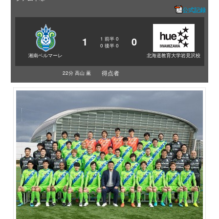
公式記録
1
0
1
前半
0
0
後半
0
湘南ベルマーレ
北海道教育大学岩見沢校
得点者
22分 高山 薫