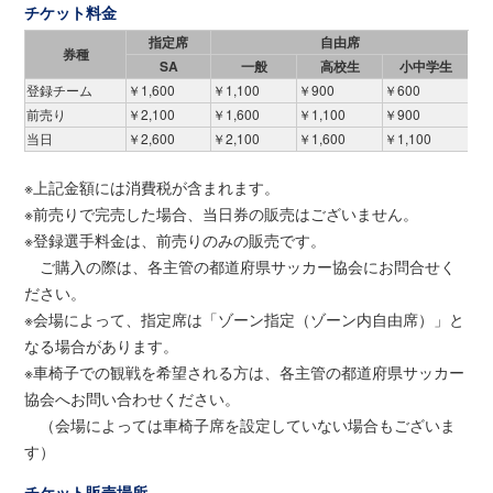
チケット料金
指定席
自由席
券種
SA
一般
高校生
小中学生
登録チーム
￥1,600
￥1,100
￥900
￥600
前売り
￥2,100
￥1,600
￥1,100
￥900
当日
￥2,600
￥2,100
￥1,600
￥1,100
※上記金額には消費税が含まれます。
※前売りで完売した場合、当日券の販売はございません。
※登録選手料金は、前売りのみの販売です。
ご購入の際は、各主管の都道府県サッカー協会にお問合せく
ださい。
※会場によって、指定席は「ゾーン指定（ゾーン内自由席）」と
なる場合があります。
※車椅子での観戦を希望される方は、各主管の都道府県サッカー
協会へお問い合わせください。
（会場によっては車椅子席を設定していない場合もございま
す）
チケット販売場所