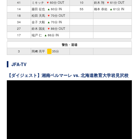
41
ミキッチ
▼
60分 OUT
10
鈴木 翔
▼
61分 OUT
14
藤田 征也
▲
60分 IN
55
橋本 恭佑
▲
61分 IN
18
松田 天馬
▼
70分 OUT
34
金子 大毅
▲
70分 IN
27
鈴木 国友
▼
86分 OUT
17
端戸 仁
▲
86分 IN
警告・退場
3
岡﨑 亮平
35分
JFA-TV
【ダイジェスト】湘南ベルマーレ vs. 北海道教育大学岩見沢校