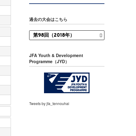
過去の大会はこちら
JFA Youth & Development
Programme（JYD）
Tweets by jfa_tennouhai