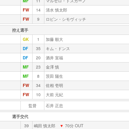
MF
11
マルセロ・トスカーノ
FW
14
清水 慎太郎
FW
9
ロビン・シモヴィッチ
控え選手
GK
1
加藤 順大
DF
35
キム・ドンス
DF
20
酒井 宣福
MF
23
金澤 慎
MF
8
茨田 陽生
FW
34
佐相 壱明
FW
10
大前 元紀
監督
石井 正忠
選手交代
39
嶋田 慎太郎
▼
70分 OUT