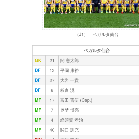
（J1） ベガルタ仙台
ベガルタ仙台
GK
21
関 憲太郎
DF
13
平岡 康裕
DF
27
大岩 一貴
DF
6
板倉 滉
MF
17
富田 晋伍 (Cap.)
MF
7
奥埜 博亮
MF
4
蜂須賀 孝治
MF
40
関口 訓充