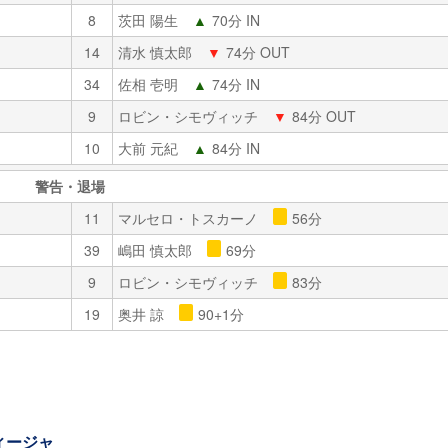
8
茨田 陽生
▲
70分 IN
14
清水 慎太郎
▼
74分 OUT
34
佐相 壱明
▲
74分 IN
9
ロビン・シモヴィッチ
▼
84分 OUT
10
大前 元紀
▲
84分 IN
警告・退場
11
マルセロ・トスカーノ
56分
39
嶋田 慎太郎
69分
9
ロビン・シモヴィッチ
83分
19
奥井 諒
90+1分
ィージャ