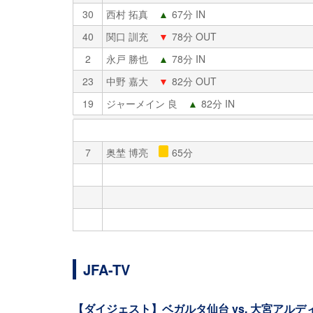
30
西村 拓真
▲
67分 IN
40
関口 訓充
▼
78分 OUT
2
永戸 勝也
▲
78分 IN
23
中野 嘉大
▼
82分 OUT
19
ジャーメイン 良
▲
82分 IN
7
奥埜 博亮
65分
JFA-TV
【ダイジェスト】ベガルタ仙台 vs. 大宮アルデ