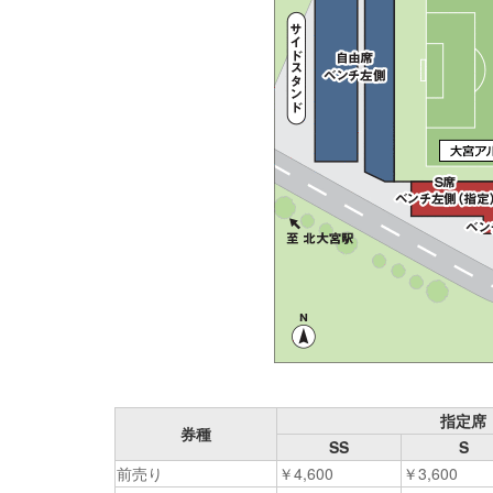
指定席
券種
SS
S
前売り
￥4,600
￥3,600