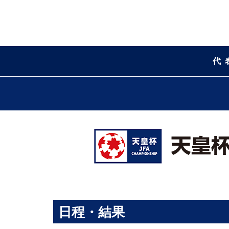
代
日程・結果