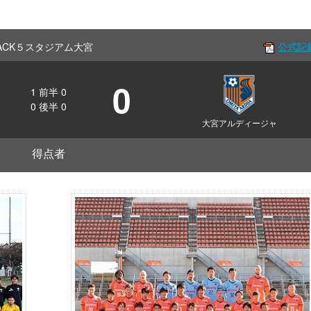
f NACK５スタジアム大宮
公式記
0
1
前半
0
0
後半
0
大宮アルディージャ
得点者