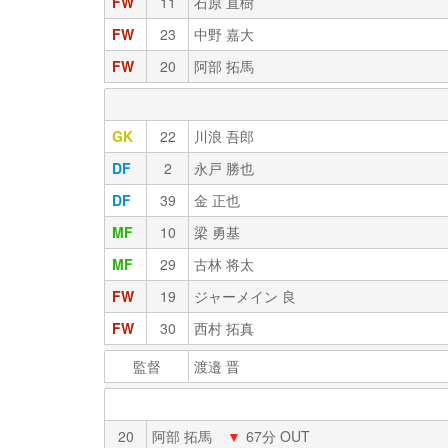
FW
11
石原 直樹
FW
23
中野 嘉大
FW
20
阿部 拓馬
GK
22
川浪 吾郎
DF
2
永戸 勝也
DF
39
金 正也
MF
10
梁 勇基
MF
29
古林 将太
FW
19
ジャーメイン 良
FW
30
西村 拓真
監督
渡邉 晋
20
阿部 拓馬
▼
67分 OUT