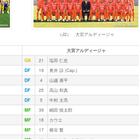
（J2） 大宮アルディージャ
大宮アルディージャ
GK
21
塩田 仁史
DF
19
奥井 諒 (Cap.)
DF
4
山越 康平
DF
25
高山 和真
DF
5
中村 太亮
MF
39
嶋田 慎太郎
MF
18
カウエ
MF
17
横谷 繁