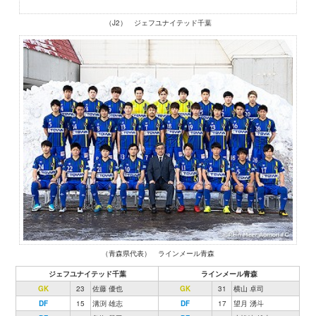
（J2） ジェフユナイテッド千葉
（青森県代表） ラインメール青森
ジェフユナイテッド千葉
ラインメール青森
GK
23
佐藤 優也
GK
31
横山 卓司
DF
15
溝渕 雄志
DF
17
望月 湧斗