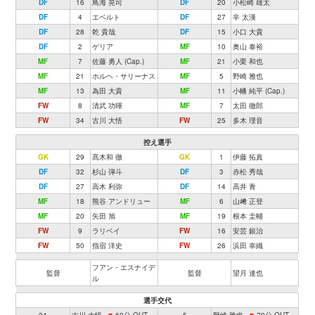
DF
16
鳥海 晃司
DF
20
小松崎 雄太
DF
4
エベルト
DF
27
辛 太漢
DF
28
乾 貴哉
DF
15
小口 大貴
DF
2
ゲリア
MF
10
奥山 泰裕
MF
7
佐藤 勇人 (Cap.)
MF
21
小栗 和也
MF
21
ホルヘ・サリーナス
MF
5
野崎 雅也
MF
13
為田 大貴
MF
11
小幡 純平 (Cap.)
FW
8
清武 功暉
MF
7
太田 徹郎
FW
34
古川 大悟
FW
25
多木 理音
控え選手
GK
29
髙木和 徹
GK
1
伊藤 拓真
DF
32
杉山 弾斗
DF
3
赤松 秀哉
DF
27
高木 利弥
DF
14
高井 青
MF
18
熊谷 アンドリュー
MF
6
山﨑 正登
MF
20
矢田 旭
MF
19
根本 圭輔
FW
9
ラリベイ
FW
16
安芸 銀治
FW
50
指宿 洋史
FW
26
浜田 幸織
フアン・エスナイデ
監督
監督
望月 達也
ル
選手交代