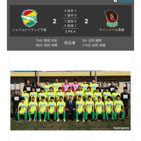
公式記録
0
前半
1
1
後半
0
2
2
1
延前
0
0
延後
1
ジェフユナイテッド千葉
ラインメール青森
5
PK
4
74分 指宿 洋史
3分 太田 徹郎
得点者
99分 清武 功暉
110分 浜田 幸織