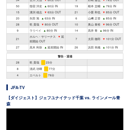
34
古川 大悟
▼
60分 OUT
5
野崎 雅也
▼
79分 OUT
50
指宿 洋史
▲
60分 IN
19
根本 圭輔
▲
79分 IN
15
溝渕 雄志
▼
63分 OUT
21
小栗 和也
▼
85分 OUT
20
矢田 旭
▲
63分 IN
6
山﨑 正登
▲
85分 IN
28
乾 貴哉
▼
80分 OUT
10
奥山 泰裕
▼
96分 OUT
9
ラリベイ
▲
80分 IN
14
高井 青
▲
96分 IN
ホルヘ・サリーナス
▼
延
21
7
太田 徹郎
▼
101分 OUT
前開始 OUT
27
高木 利弥
▲
延前開始 IN
26
浜田 幸織
▲
101分 IN
警告・退場
28
乾 貴哉
23分
8
清武 功暉
77分
4
エベルト
79分
JFA-TV
【ダイジェスト】ジェフユナイテッド千葉 vs. ラインメール青
森