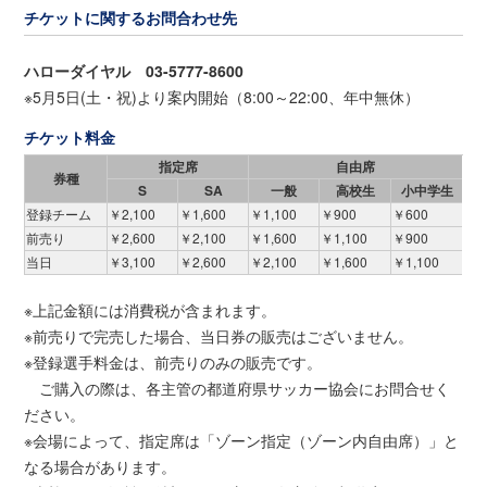
チケットに関するお問合わせ先
ハローダイヤル 03-5777-8600
※5月5日(土・祝)より案内開始（8:00～22:00、年中無休）
チケット料金
指定席
自由席
券種
S
SA
一般
高校生
小中学生
登録チーム
￥2,100
￥1,600
￥1,100
￥900
￥600
前売り
￥2,600
￥2,100
￥1,600
￥1,100
￥900
当日
￥3,100
￥2,600
￥2,100
￥1,600
￥1,100
※上記金額には消費税が含まれます。
※前売りで完売した場合、当日券の販売はございません。
※登録選手料金は、前売りのみの販売です。
ご購入の際は、各主管の都道府県サッカー協会にお問合せく
ださい。
※会場によって、指定席は「ゾーン指定（ゾーン内自由席）」と
なる場合があります。