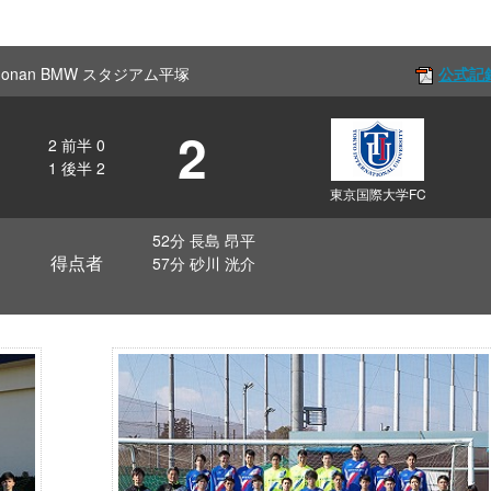
Shonan BMW スタジアム平塚
公式記
2
2
前半
0
1
後半
2
東京国際大学FC
52分 長島 昂平
得点者
57分 砂川 洸介