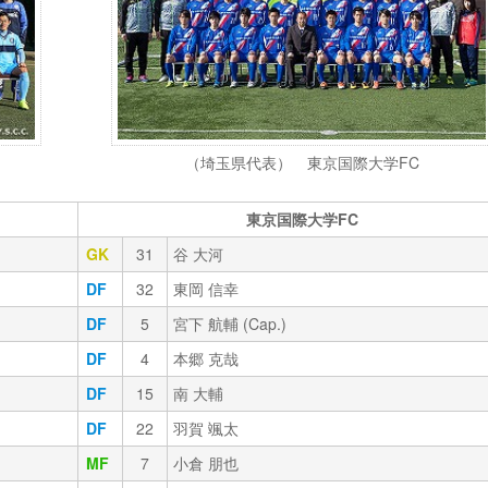
（埼玉県代表） 東京国際大学FC
東京国際大学FC
GK
31
谷 大河
DF
32
東岡 信幸
DF
5
宮下 航輔 (Cap.)
DF
4
本郷 克哉
DF
15
南 大輔
DF
22
羽賀 颯太
MF
7
小倉 朋也