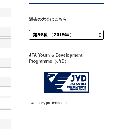
過去の大会はこちら
JFA Youth & Development
Programme（JYD）
Tweets by jfa_tennouhai