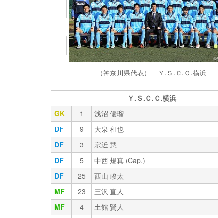
（神奈川県代表） Ｙ.Ｓ.Ｃ.Ｃ.横浜
Ｙ.Ｓ.Ｃ.Ｃ.横浜
GK
1
浅沼 優瑠
DF
9
大泉 和也
DF
3
宗近 慧
DF
5
中西 規真 (Cap.)
DF
25
西山 峻太
MF
23
三沢 直人
MF
4
土館 賢人