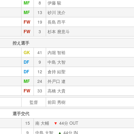
MF
8
伊藤 駿
MF
13
砂川 洸介
FW
19
長島 昂平
FW
3
杉本 麿意斗
控え選手
GK
41
内堀 智裕
DF
9
中島 大智
DF
12
倉持 結聖
MF
24
外戸口 遼
FW
33
高橋 大貴
監督
前田 秀樹
選手交代
15
南 大輔
▼
44分 OUT
9
中島 大智
▲
44分 IN