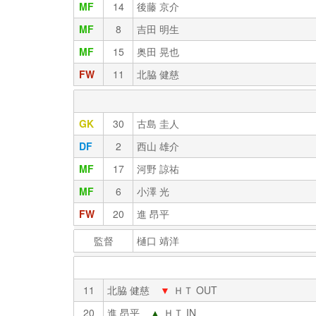
MF
14
後藤 京介
MF
8
吉田 明生
MF
15
奥田 晃也
FW
11
北脇 健慈
GK
30
古島 圭人
DF
2
西山 雄介
MF
17
河野 諒祐
MF
6
小澤 光
FW
20
進 昂平
監督
樋口 靖洋
11
北脇 健慈
▼
ＨＴ OUT
20
進 昂平
▲
ＨＴ IN