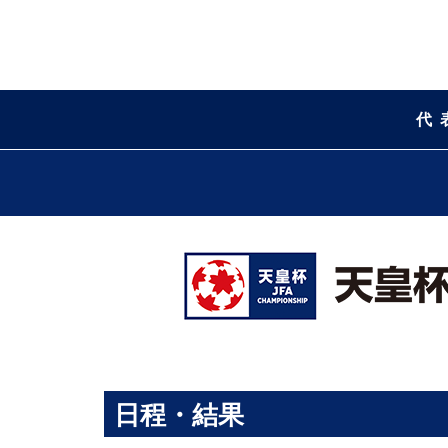
代
日程・結果