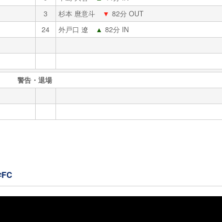
3
杉本 麿意斗
▼
82分 OUT
24
外戸口 遼
▲
82分 IN
警告・退場
学FC