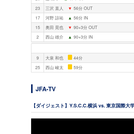
23
三沢 直人
▼
56分 OUT
17
河野 諒祐
▲
56分 IN
15
奥田 晃也
▼
90+3分 OUT
2
西山 雄介
▲
90+3分 IN
9
大泉 和也
44分
25
西山 峻太
59分
JFA-TV
【ダイジェスト】Y.S.C.C.横浜 vs. 東京国際大