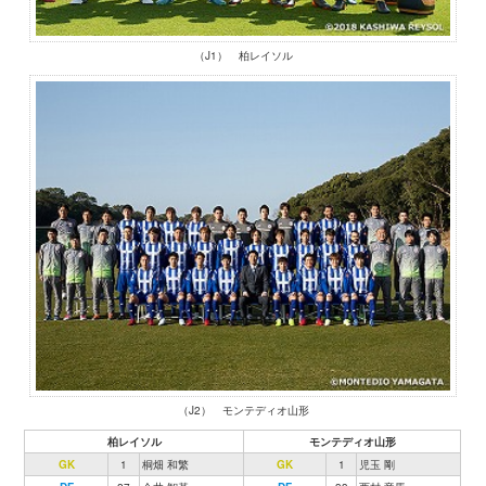
（J1） 柏レイソル
（J2） モンテディオ山形
柏レイソル
モンテディオ山形
GK
1
桐畑 和繁
GK
1
児玉 剛