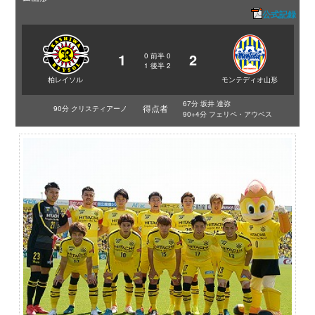
公式記録
1
2
0
前半
0
1
後半
2
柏レイソル
モンテディオ山形
67分 坂井 達弥
得点者
90分 クリスティアーノ
90+4分 フェリペ・アウベス