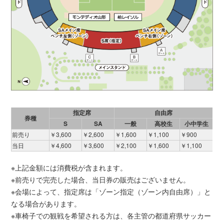
指定席
自由席
券種
S
SA
一般
高校生
小中学生
前売り
￥3,600
￥2,600
￥1,600
￥1,100
￥900
当日
￥4,600
￥3,600
￥2,100
￥1,600
￥1,100
※上記金額には消費税が含まれます。
※前売りで完売した場合、当日券の販売はございません。
※会場によって、指定席は「ゾーン指定（ゾーン内自由席）」と
なる場合があります。
※車椅子での観戦を希望される方は、各主管の都道府県サッカー