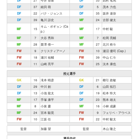
DF
27
今井 智基
DF
33
西村 竜馬
DF
37
細貝 萌
DF
5
茂木 力也
DF
22
パク・ジョンス
DF
35
坂井 達弥
DF
39
亀川 諒史
MF
24
古部 健太
キム・ボギョン (Ca
MF
15
MF
17
中村 駿
p.)
MF
7
大谷 秀和
MF
7
松岡 亮輔
MF
28
栗澤 僚一
MF
27
北川 柊斗
FW
9
クリスティアーノ
FW
10
瀬沼 優司 (Cap.)
FW
18
瀬川 祐輔
FW
39
中山 仁斗
FW
11
山崎 亮平
FW
25
汰木 康也
控え選手
GK
16
滝本 晴彦
GK
21
櫛引 政敏
DF
29
中川 創
DF
6
山田 拓巳
DF
13
小池 龍太
DF
19
松本 怜大
MF
17
手塚 康平
DF
23
熊本 雄太
MF
8
小泉 慶
MF
16
小林 成豪
MF
24
宮本 駿晃
FW
9
フェリペ・アウベス
FW
10
江坂 任
FW
22
中村 駿太
監督
加藤 望
監督
木山 隆之
選手交代