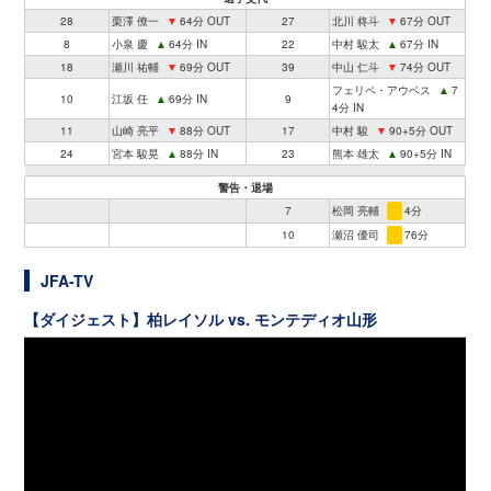
28
栗澤 僚一
▼
64分 OUT
27
北川 柊斗
▼
67分 OUT
8
小泉 慶
▲
64分 IN
22
中村 駿太
▲
67分 IN
18
瀬川 祐輔
▼
69分 OUT
39
中山 仁斗
▼
74分 OUT
フェリペ・アウベス
▲
7
10
江坂 任
▲
69分 IN
9
4分 IN
11
山崎 亮平
▼
88分 OUT
17
中村 駿
▼
90+5分 OUT
24
宮本 駿晃
▲
88分 IN
23
熊本 雄太
▲
90+5分 IN
警告・退場
7
松岡 亮輔
4分
10
瀬沼 優司
76分
JFA-TV
【ダイジェスト】柏レイソル vs. モンテディオ山形