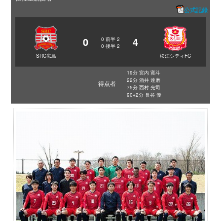
公式記録
0
4
0
前半
2
0
後半
2
SRC広島
松江シティFC
19分 宮内 寛斗
22分 酒井 達磨
得点者
75分 西村 光司
90+2分 長谷 優