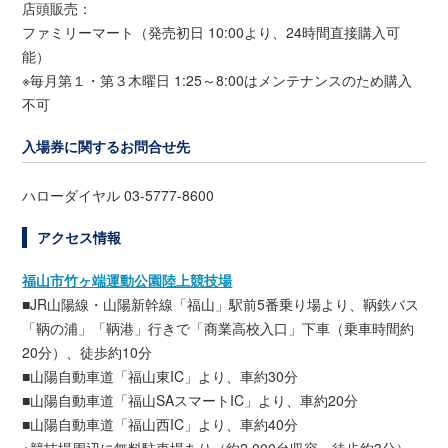
店頭販売：
ファミリーマート（発売初日 10:00より、24時間直接購入可
能）
※毎月第１・第３木曜日 1:25～8:00はメンテナンスのため購入
不可
入場券に関するお問合せ先
ハローダイヤル 03-5777-8600
アクセス情報
福山市竹ヶ端運動公園陸上競技場
■JR山陽線・山陽新幹線「福山」駅前5番乗り場より、鞆鉄バス
「鞆の浦」「鞆港」行きで「商業高校入口」下車（乗車時間約
20分）、徒歩約10分
■山陽自動車道「福山東IC」より、車約30分
■山陽自動車道「福山SAスマートIC」より、車約20分
■山陽自動車道「福山西IC」より、車約40分