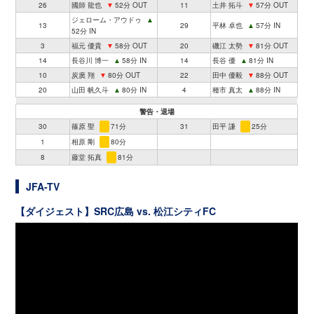
26
國師 龍也
▼
52分 OUT
11
土井 拓斗
▼
57分 OUT
ジェローム・アウドゥ
▲
13
29
平林 卓也
▲
57分 IN
52分 IN
3
福元 優貴
▼
58分 OUT
20
磯江 太勢
▼
81分 OUT
14
長谷川 博一
▲
58分 IN
14
長谷 優
▲
81分 IN
10
炭廣 翔
▼
80分 OUT
22
田中 優毅
▼
88分 OUT
20
山田 帆久斗
▲
80分 IN
4
種市 真太
▲
88分 IN
警告・退場
30
篠原 聖
71分
31
田平 謙
25分
1
相原 剛
80分
8
藤堂 拓真
81分
JFA-TV
【ダイジェスト】SRC広島 vs. 松江シティFC