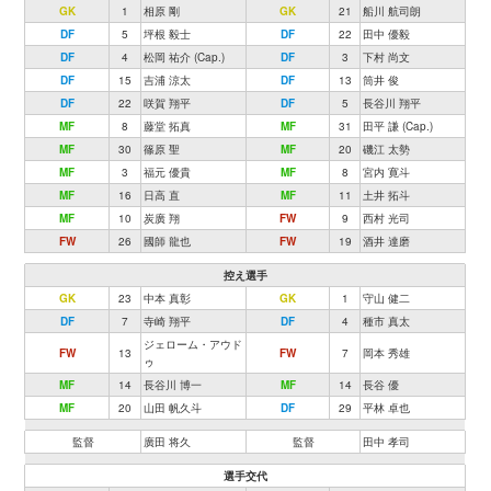
GK
1
相原 剛
GK
21
船川 航司朗
DF
5
坪根 毅士
DF
22
田中 優毅
DF
4
松岡 祐介 (Cap.)
DF
3
下村 尚文
DF
15
吉浦 涼太
DF
13
筒井 俊
DF
22
咲賀 翔平
DF
5
長谷川 翔平
MF
8
藤堂 拓真
MF
31
田平 謙 (Cap.)
MF
30
篠原 聖
MF
20
磯江 太勢
MF
3
福元 優貴
MF
8
宮内 寛斗
MF
16
日高 直
MF
11
土井 拓斗
MF
10
炭廣 翔
FW
9
西村 光司
FW
26
國師 龍也
FW
19
酒井 達磨
控え選手
GK
23
中本 真彰
GK
1
守山 健二
DF
7
寺崎 翔平
DF
4
種市 真太
ジェローム・アウド
FW
13
FW
7
岡本 秀雄
ゥ
MF
14
長谷川 博一
MF
14
長谷 優
MF
20
山田 帆久斗
DF
29
平林 卓也
監督
廣田 将久
監督
田中 孝司
選手交代