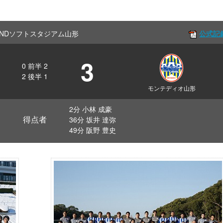
Off NDソフトスタジアム山形
公式記
3
0
前半
2
2
後半
1
モンテディオ山形
2分 小林 成豪
得点者
36分 坂井 達弥
49分 阪野 豊史