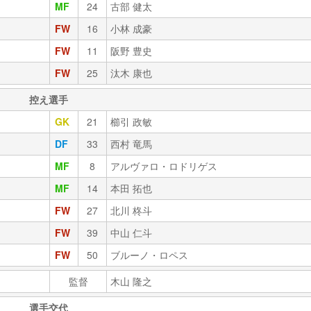
MF
24
古部 健太
FW
16
小林 成豪
FW
11
阪野 豊史
FW
25
汰木 康也
控え選手
GK
21
櫛引 政敏
DF
33
西村 竜馬
MF
8
アルヴァロ・ロドリゲス
MF
14
本田 拓也
FW
27
北川 柊斗
FW
39
中山 仁斗
FW
50
ブルーノ・ロペス
監督
木山 隆之
選手交代