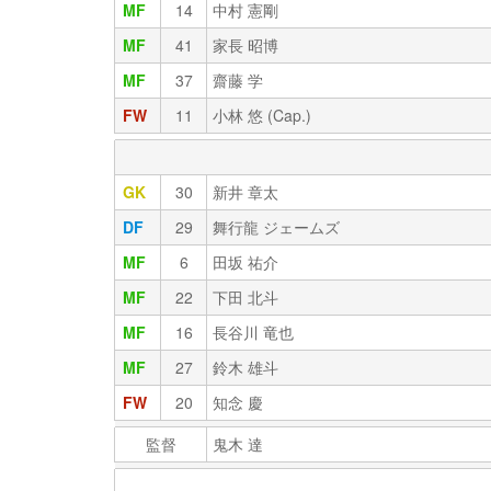
MF
14
中村 憲剛
MF
41
家長 昭博
MF
37
齋藤 学
FW
11
小林 悠 (Cap.)
GK
30
新井 章太
DF
29
舞行龍 ジェームズ
MF
6
田坂 祐介
MF
22
下田 北斗
MF
16
長谷川 竜也
MF
27
鈴木 雄斗
FW
20
知念 慶
監督
鬼木 達