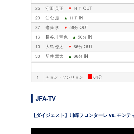
25
守田 英正
▼
ＨＴ OUT
20
知念 慶
▲
ＨＴ IN
37
齋藤 学
▼
56分 OUT
16
長谷川 竜也
▲
56分 IN
10
大島 僚太
▼
66分 OUT
30
新井 章太
▲
66分 IN
1
チョン・ソンリョン
64分
JFA-TV
【ダイジェスト】川崎フロンターレ vs. モンテ