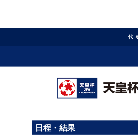
代
日程・結果