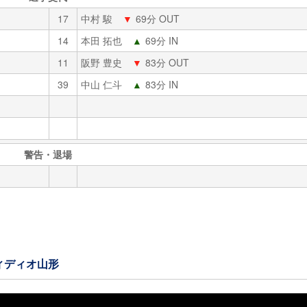
17
中村 駿
▼
69分 OUT
14
本田 拓也
▲
69分 IN
11
阪野 豊史
▼
83分 OUT
39
中山 仁斗
▲
83分 IN
警告・退場
ィディオ山形