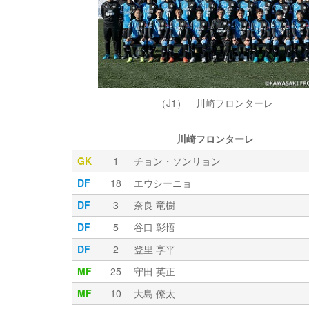
（J1） 川崎フロンターレ
川崎フロンターレ
GK
1
チョン・ソンリョン
DF
18
エウシーニョ
DF
3
奈良 竜樹
DF
5
谷口 彰悟
DF
2
登里 享平
MF
25
守田 英正
MF
10
大島 僚太