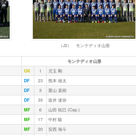
（J2） モンテディオ山形
モンテディオ山形
GK
1
児玉 剛
DF
23
熊本 雄太
DF
3
栗山 直樹
DF
35
坂井 達弥
MF
6
山田 拓巳 (Cap.)
MF
17
中村 駿
MF
20
安西 海斗