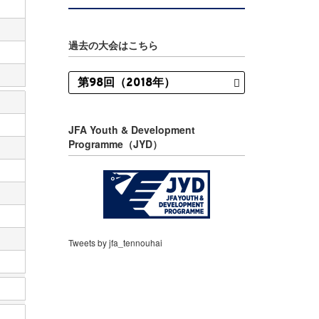
過去の大会はこちら
JFA Youth & Development
Programme（JYD）
Tweets by jfa_tennouhai