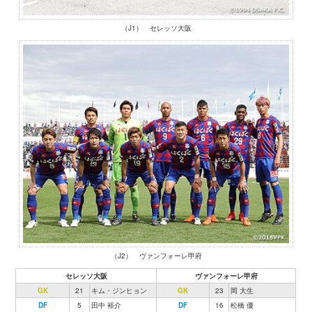
（J1） セレッソ大阪
（J2） ヴァンフォーレ甲府
セレッソ大阪
ヴァンフォーレ甲府
GK
21
キム・ジンヒョン
GK
23
岡 大生
DF
5
田中 裕介
DF
16
松橋 優