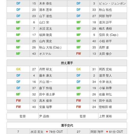
DF
15
木本 恭生
DF
3
ビョン・ジュンボン
DF
20
酒本 憲幸
DF
33
秋山 拓也
DF
23
山下 達也
DF
27
阿部 翔平
MF
6
山口 蛍
MF
18
道渕 諒平
MF
7
水沼 宏太
MF
28
橋爪 勇樹
MF
17
福満 隆貴
MF
5
窪田 良 (Cap.)
MF
25
山内 寛史
MF
40
小椋 祥平
MF
26
秋山 大地 (Cap.)
MF
35
高野 遼
MF
43
オスマル
FW
13
太田 修介
控え選手
GK
27
丹野 研太
GK
31
岡西 宏祐
DF
4
藤本 康太
DF
2
湯澤 聖人
DF
16
片山 瑛一
DF
34
今津 佑太
DF
37
森下 怜哉
MF
19
小塚 和季
MF
32
田中 亜土夢
MF
26
佐藤 和弘
FW
13
高木 俊幸
FW
14
田中 佑昌
FW
40
安藤 瑞季
FW
24
曽根田 穣
監督
尹 晶煥
監督
上野 展裕
選手交代
7
水沼 宏太
▼
78分 OUT
27
阿部 翔平
▼
61分 OUT