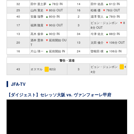
32
田中 亜土夢
▲
78分 IN
14
田中 佑昌
▲
61分 IN
25
山内 寛史
▼
80分 OUT
16
松橋 優
▼
78分 OUT
40
安藤 瑞季
▲
80分 IN
2
湯澤 聖人
▲
78分 IN
ビョン・ジュンボン
▼
8
17
福満 隆貴
▼
90分 OUT
3
8分 OUT
13
高木 俊幸
▲
90分 IN
34
今津 佑太
▲
88分 IN
酒本 憲幸
▼
延前開始 OU
20
13
太田 修介
▼
106分 OUT
T
16
片山 瑛一
▲
延前開始 IN
24
曽根田 穣
▲
106分 IN
警告・退場
ビョン・ジュンボン
4
43
オスマル
82分
3
4分
JFA-TV
【ダイジェスト】セレッソ大阪 vs. ヴァンフォーレ甲府