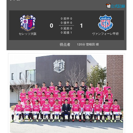
公式記録
0
前半
0
0
後半
0
0
1
0
延前
0
0
延後
1
セレッソ大阪
ヴァンフォーレ甲府
得点者
120分 曽根田 穣