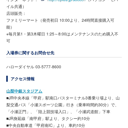
イル共通）
店頭販売：
ファミリーマート（発売初日 10:00より、24時間直接購入可
能）
※毎月第1・第3木曜日 1:25～8:00はメンテナンスのため購入不
可
入場券に関するお問合せ先
ハローダイヤル 03-5777-8600
アクセス情報
山梨中銀スタジアム
■JR中央本線「甲府」駅南口バスターミナル3番乗り場より、山
梨交通バス「小瀬スポーツ公園」行き（乗車時間約30分）で、
「小瀬正門」、「陸上競技場入口」、「小瀬武道館」下車
■JR身延線「南甲府」駅より、タクシー約10分
■中央自動車道「甲府南IC」より、車約10分