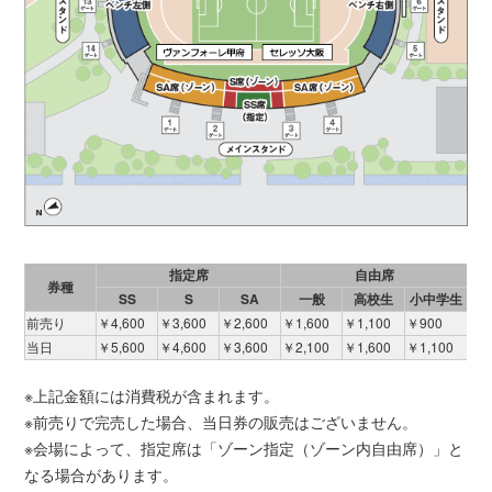
指定席
自由席
券種
SS
S
SA
一般
高校生
小中学生
前売り
￥4,600
￥3,600
￥2,600
￥1,600
￥1,100
￥900
当日
￥5,600
￥4,600
￥3,600
￥2,100
￥1,600
￥1,100
※上記金額には消費税が含まれます。
※前売りで完売した場合、当日券の販売はございません。
※会場によって、指定席は「ゾーン指定（ゾーン内自由席）」と
なる場合があります。