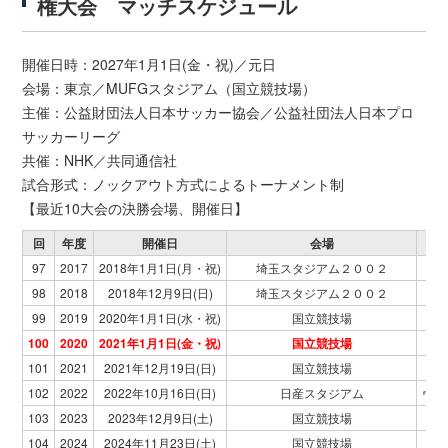
権大会 マッチスケジュール
開催日時：2027年1月1日(金・祝)／元日
会場：東京／MUFGスタジアム（国立競技場）
主催：公益財団法人日本サッカー協会／公益社団法人日本プロ
サッカーリーグ
共催：NHK／共同通信社
試合形式：ノックアウト方式によるトーナメント制
【最近10大会の決勝会場、開催日】
回
年度
開催日
会場
97
2017
2018年1月1日(月・祝)
埼玉スタジアム２００２
98
2018
2018年12月9日(日)
埼玉スタジアム２００２
99
2019
2020年1月1日(水・祝)
国立競技場
ヴ
100
2020
2021年1月1日(金・祝)
国立競技場
川
101
2021
2021年12月19日(日)
国立競技場
102
2022
2022年10月16日(日)
日産スタジアム
ヴァ
103
2023
2023年12月9日(土)
国立競技場
川
104
2024
2024年11月23日(土)
国立競技場
ヴ