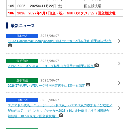
105
2025
2025年11月22日(土)
国立競技場
F
106
2026
2027年1月1日(金・祝)
MUFGスタジアム（国立競技場）
最新ニュース
日本代表
2026/08/07
FIFAe Continental Championshipに臨むサッカーe日本代表 選手4名が決定
選手育成
2026/08/07
2026/27シーズン JFA・Ｊリーグ特別指定選手に9選手を認定
選手育成
2026/08/07
2026/27年JFA・WEリーグ特別指定選手に3選手を認定
日本代表
2026/08/07
エクアドル代表、ニュージーランド代表、パナマ代表の参加および放送／
配信が決定 キリンカップサッカー2026（10.1＠神奈川／横浜国際総合
競技場、10.5＠東京／国立競技場）