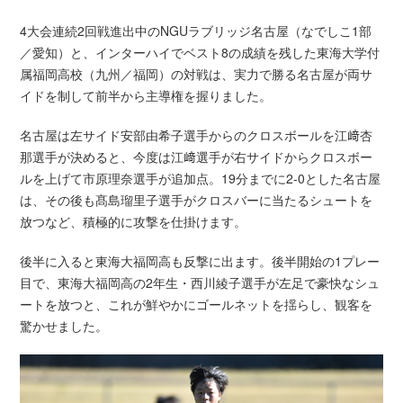
4大会連続2回戦進出中のNGUラブリッジ名古屋（なでしこ1部
／愛知）と、インターハイでベスト8の成績を残した東海大学付
属福岡高校（九州／福岡）の対戦は、実力で勝る名古屋が両サ
イドを制して前半から主導権を握りました。
名古屋は左サイド安部由希子選手からのクロスボールを江﨑杏
那選手が決めると、今度は江﨑選手が右サイドからクロスボー
ルを上げて市原理奈選手が追加点。19分までに2-0とした名古屋
は、その後も髙島瑠里子選手がクロスバーに当たるシュートを
放つなど、積極的に攻撃を仕掛けます。
後半に入ると東海大福岡高も反撃に出ます。後半開始の1プレー
目で、東海大福岡高の2年生・西川綾子選手が左足で豪快なシュ
ートを放つと、これが鮮やかにゴールネットを揺らし、観客を
驚かせました。