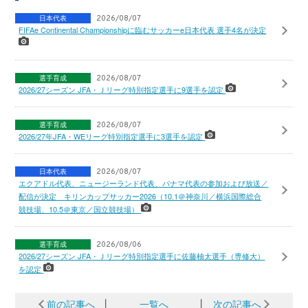
日本代表
2026/08/07
FIFAe Continental Championshipに臨むサッカーe日本代表 選手4名が決定
選手育成
2026/08/07
2026/27シーズン JFA・Ｊリーグ特別指定選手に9選手を認定
選手育成
2026/08/07
2026/27年JFA・WEリーグ特別指定選手に3選手を認定
日本代表
2026/08/07
エクアドル代表、ニュージーランド代表、パナマ代表の参加および放送／
配信が決定 キリンカップサッカー2026（10.1＠神奈川／横浜国際総合
競技場、10.5＠東京／国立競技場）
選手育成
2026/08/06
2026/27シーズン JFA・Ｊリーグ特別指定選手に佐藤柚太選手（専修大）
を認定
前の記事へ
│
一覧へ
│
次の記事へ