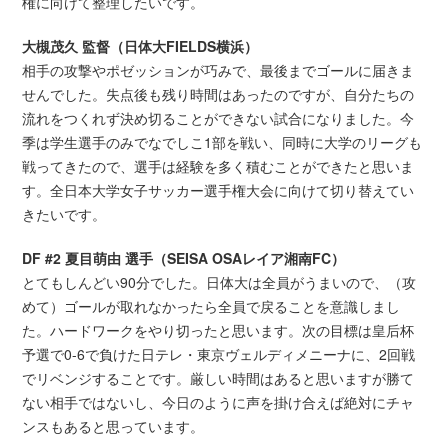
権に向けて整理したいです。
大槻茂久 監督（日体大FIELDS横浜）
相手の攻撃やポゼッションが巧みで、最後までゴールに届きま
せんでした。失点後も残り時間はあったのですが、自分たちの
流れをつくれず決め切ることができない試合になりました。今
季は学生選手のみでなでしこ1部を戦い、同時に大学のリーグも
戦ってきたので、選手は経験を多く積むことができたと思いま
す。全日本大学女子サッカー選手権大会に向けて切り替えてい
きたいです。
DF #2 夏目萌由 選手（SEISA OSAレイア湘南FC）
とてもしんどい90分でした。日体大は全員がうまいので、（攻
めて）ゴールが取れなかったら全員で戻ることを意識しまし
た。ハードワークをやり切ったと思います。次の目標は皇后杯
予選で0-6で負けた日テレ・東京ヴェルディメニーナに、2回戦
でリベンジすることです。厳しい時間はあると思いますが勝て
ない相手ではないし、今日のように声を掛け合えば絶対にチャ
ンスもあると思っています。