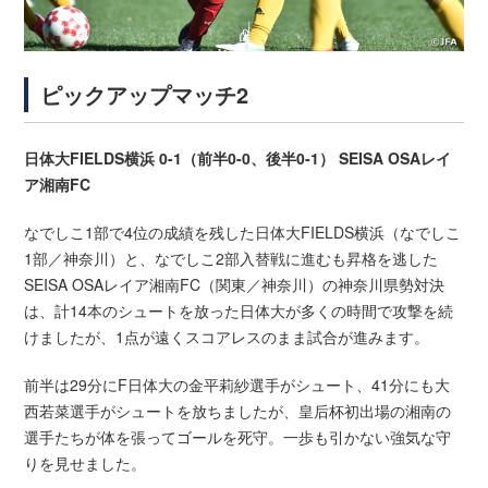
ピックアップマッチ2
日体大FIELDS横浜 0-1（前半0-0、後半0-1） SEISA OSAレイ
ア湘南FC
なでしこ1部で4位の成績を残した日体大FIELDS横浜（なでしこ
1部／神奈川）と、なでしこ2部入替戦に進むも昇格を逃した
SEISA OSAレイア湘南FC（関東／神奈川）の神奈川県勢対決
は、計14本のシュートを放った日体大が多くの時間で攻撃を続
けましたが、1点が遠くスコアレスのまま試合が進みます。
前半は29分にF日体大の金平莉紗選手がシュート、41分にも大
西若菜選手がシュートを放ちましたが、皇后杯初出場の湘南の
選手たちが体を張ってゴールを死守。一歩も引かない強気な守
りを見せました。