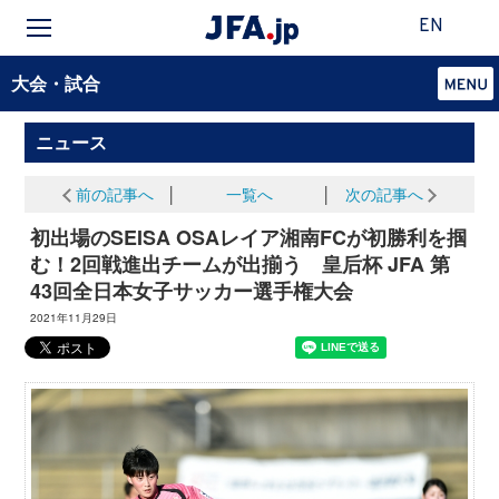
EN
大会・試合
ニュース
前の記事へ
│
一覧へ
│
次の記事へ
初出場のSEISA OSAレイア湘南FCが初勝利を掴
む！2回戦進出チームが出揃う 皇后杯 JFA 第
43回全日本女子サッカー選手権大会
2021年11月29日