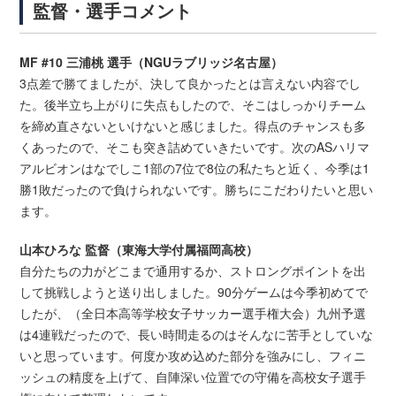
監督・選手コメント
MF #10 三浦桃 選手（NGUラブリッジ名古屋）
3点差で勝てましたが、決して良かったとは言えない内容でし
た。後半立ち上がりに失点もしたので、そこはしっかりチーム
を締め直さないといけないと感じました。得点のチャンスも多
くあったので、そこも突き詰めていきたいです。次のASハリマ
アルビオンはなでしこ1部の7位で8位の私たちと近く、今季は1
勝1敗だったので負けられないです。勝ちにこだわりたいと思い
ます。
山本ひろな 監督（東海大学付属福岡高校）
自分たちの力がどこまで通用するか、ストロングポイントを出
して挑戦しようと送り出しました。90分ゲームは今季初めてで
したが、（全日本高等学校女子サッカー選手権大会）九州予選
は4連戦だったので、長い時間走るのはそんなに苦手としていな
いと思っています。何度か攻め込めた部分を強みにし、フィニ
ッシュの精度を上げて、自陣深い位置での守備を高校女子選手