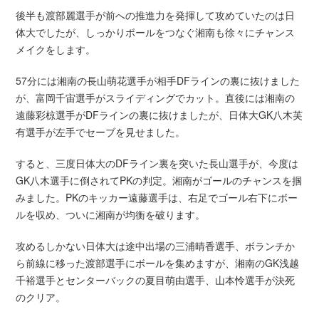
後半も渡部麗選手が前への推進力を発揮して攻めていたのは日
体大でしたが、しっかりボールをつなぐ湘南も徐々にチャンス
メイクをします。
57分には湘南の長山萌花選手が相手DFラインの裏に抜けました
が、富岡千宙選手がスライディングでカット。直後には湘南の
遠藤彩椋選手がDFラインの裏に抜けましたが、日体大GK八木芙
有選手が左手でセーブを見せました。
すると、三度日体大のDFライン裏を突いた長山選手が、今度は
GK八木選手に倒されてPKの判定。湘南がゴールのチャンスを掴
みました。PKのキッカー遠藤選手は、右足でゴール右下にボー
ルを収め、ついに湘南が均衡を破ります。
攻めるしかない日体大は途中出場の三浦晴香選手、ボランチか
ら前線に移った渡部選手にボールを集めますが、湘南のGK浅越
千裕選手とセンターバックの夏目萌由選手、山本怜選手が決死
のクリア。