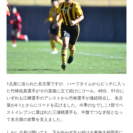
1点差に迫られた名古屋ですが、ハーフタイムからピッチに入っ
た竹林佑真選手がその直後に立て続けにゴール。49分、51分に
いずれも江﨑選手のアシストから竹林選手が連続得点し、名古
屋が4-1とさらにリードを広げました。今季のなでしこ1部でベ
ストイレブンに選ばれた三浦桃選手も、中盤でつなぎ役となっ
て名古屋の攻撃を支えました。
しかし点差は開いても、下を向かず走り続ける東海大福岡高に