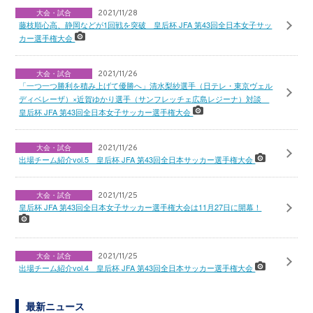
大会・試合
2021/11/28
藤枝順心高、静岡などが1回戦を突破 皇后杯 JFA 第43回全日本女子サッ
カー選手権大会
大会・試合
2021/11/26
「一つ一つ勝利を積み上げて優勝へ」清水梨紗選手（日テレ・東京ヴェル
ディベレーザ）×近賀ゆかり選手（サンフレッチェ広島レジーナ）対談
皇后杯 JFA 第43回全日本女子サッカー選手権大会
大会・試合
2021/11/26
出場チーム紹介vol.5 皇后杯 JFA 第43回全日本サッカー選手権大会
大会・試合
2021/11/25
皇后杯 JFA 第43回全日本女子サッカー選手権大会は11月27日に開幕！
大会・試合
2021/11/25
出場チーム紹介vol.4 皇后杯 JFA 第43回全日本サッカー選手権大会
最新ニュース