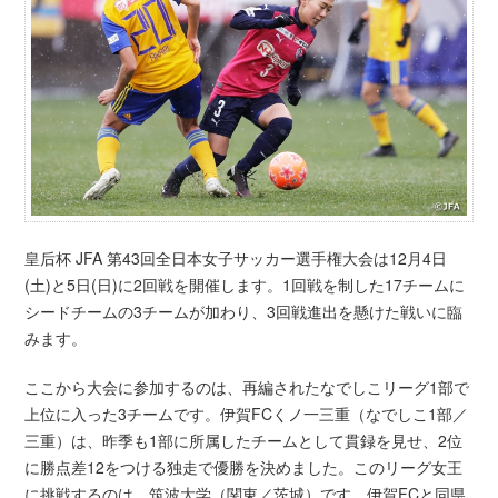
皇后杯 JFA 第43回全日本女子サッカー選手権大会は12月4日
(土)と5日(日)に2回戦を開催します。1回戦を制した17チームに
シードチームの3チームが加わり、3回戦進出を懸けた戦いに臨
みます。
ここから大会に参加するのは、再編されたなでしこリーグ1部で
上位に入った3チームです。伊賀FCくノ一三重（なでしこ1部／
三重）は、昨季も1部に所属したチームとして貫録を見せ、2位
に勝点差12をつける独走で優勝を決めました。このリーグ女王
に挑戦するのは、筑波大学（関東／茨城）です。伊賀FCと同県