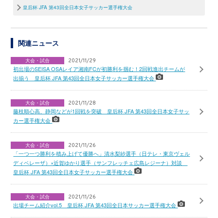
皇后杯 JFA 第43回全日本女子サッカー選手権大会
関連ニュース
大会・試合
2021/11/29
初出場のSEISA OSAレイア湘南FCが初勝利を掴む！2回戦進出チームが
出揃う 皇后杯 JFA 第43回全日本女子サッカー選手権大会
大会・試合
2021/11/28
藤枝順心高、静岡などが1回戦を突破 皇后杯 JFA 第43回全日本女子サッ
カー選手権大会
大会・試合
2021/11/26
「一つ一つ勝利を積み上げて優勝へ」清水梨紗選手（日テレ・東京ヴェル
ディベレーザ）×近賀ゆかり選手（サンフレッチェ広島レジーナ）対談
皇后杯 JFA 第43回全日本女子サッカー選手権大会
大会・試合
2021/11/26
出場チーム紹介vol.5 皇后杯 JFA 第43回全日本サッカー選手権大会