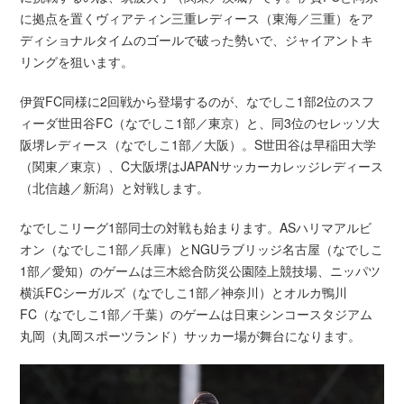
に拠点を置くヴィアティン三重レディース（東海／三重）をア
ディショナルタイムのゴールで破った勢いで、ジャイアントキ
リングを狙います。
伊賀FC同様に2回戦から登場するのが、なでしこ1部2位のスフ
ィーダ世田谷FC（なでしこ1部／東京）と、同3位のセレッソ大
阪堺レディース（なでしこ1部／大阪）。S世田谷は早稲田大学
（関東／東京）、C大阪堺はJAPANサッカーカレッジレディース
（北信越／新潟）と対戦します。
なでしこリーグ1部同士の対戦も始まります。ASハリマアルビ
オン（なでしこ1部／兵庫）とNGUラブリッジ名古屋（なでしこ
1部／愛知）のゲームは三木総合防災公園陸上競技場、ニッパツ
横浜FCシーガルズ（なでしこ1部／神奈川）とオルカ鴨川
FC（なでしこ1部／千葉）のゲームは日東シンコースタジアム
丸岡（丸岡スポーツランド）サッカー場が舞台になります。