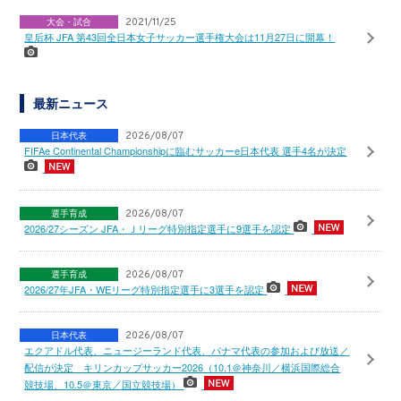
大会・試合
2021/11/25
皇后杯 JFA 第43回全日本女子サッカー選手権大会は11月27日に開幕！
最新ニュース
日本代表
2026/08/07
FIFAe Continental Championshipに臨むサッカーe日本代表 選手4名が決定
選手育成
2026/08/07
2026/27シーズン JFA・Ｊリーグ特別指定選手に9選手を認定
選手育成
2026/08/07
2026/27年JFA・WEリーグ特別指定選手に3選手を認定
日本代表
2026/08/07
エクアドル代表、ニュージーランド代表、パナマ代表の参加および放送／
配信が決定 キリンカップサッカー2026（10.1＠神奈川／横浜国際総合
競技場、10.5＠東京／国立競技場）