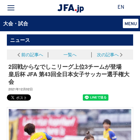
EN
大会・試合
ニュース
前の記事へ
│
一覧へ
│
次の記事へ
2回戦からなでしこリーグ上位3チームが登場
皇后杯 JFA 第43回全日本女子サッカー選手権大
会
2021年12月02日