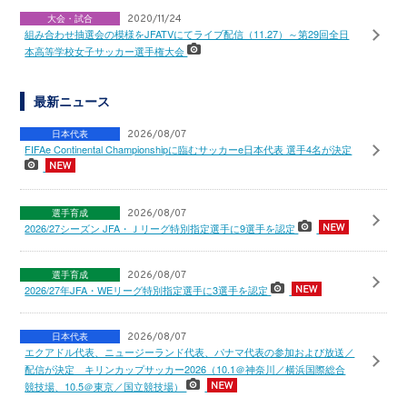
大会・試合
2020/11/24
組み合わせ抽選会の模様をJFATVにてライブ配信（11.27）～第29回全日
本高等学校女子サッカー選手権大会
最新ニュース
日本代表
2026/08/07
FIFAe Continental Championshipに臨むサッカーe日本代表 選手4名が決定
選手育成
2026/08/07
2026/27シーズン JFA・Ｊリーグ特別指定選手に9選手を認定
選手育成
2026/08/07
2026/27年JFA・WEリーグ特別指定選手に3選手を認定
日本代表
2026/08/07
エクアドル代表、ニュージーランド代表、パナマ代表の参加および放送／
配信が決定 キリンカップサッカー2026（10.1＠神奈川／横浜国際総合
競技場、10.5＠東京／国立競技場）