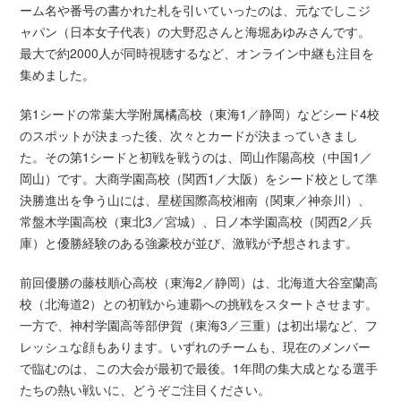
ーム名や番号の書かれた札を引いていったのは、元なでしこジ
ャパン（日本女子代表）の大野忍さんと海堀あゆみさんです。
最大で約2000人が同時視聴するなど、オンライン中継も注目を
集めました。
第1シードの常葉大学附属橘高校（東海1／静岡）などシード4校
のスポットが決まった後、次々とカードが決まっていきまし
た。その第1シードと初戦を戦うのは、岡山作陽高校（中国1／
岡山）です。大商学園高校（関西1／大阪）をシード校として準
決勝進出を争う山には、星槎国際高校湘南（関東／神奈川）、
常盤木学園高校（東北3／宮城）、日ノ本学園高校（関西2／兵
庫）と優勝経験のある強豪校が並び、激戦が予想されます。
前回優勝の藤枝順心高校（東海2／静岡）は、北海道大谷室蘭高
校（北海道2）との初戦から連覇への挑戦をスタートさせます。
一方で、神村学園高等部伊賀（東海3／三重）は初出場など、フ
レッシュな顔もあります。いずれのチームも、現在のメンバー
で臨むのは、この大会が最初で最後。1年間の集大成となる選手
たちの熱い戦いに、どうぞご注目ください。