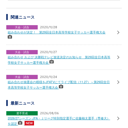
関連ニュース
大会・試合
2020/11/28
組み合わせが決定！ 第29回全日本高等学校女子サッカー選手権大会
大会・試合
2020/11/27
組み合わせ および 決勝戦テレビ放送決定のお知らせ 第29回全日本高等
学校女子サッカー選手権大会
大会・試合
2020/11/24
組み合わせ抽選会の模様をJFATVにてライブ配信（11.27）～第29回全日
本高等学校女子サッカー選手権大会
最新ニュース
選手育成
2026/08/06
2026/27シーズン JFA・Ｊリーグ特別指定選手に佐藤柚太選手（専修大）
を認定