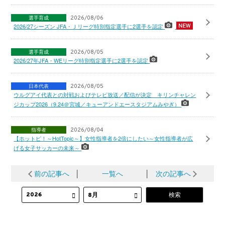
選手育成
2026/08/06
2026/27シーズン JFA・Ｊリーグ特別指定選手に2選手を認定
選手育成
2026/08/05
2026/27年JFA・WEリーグ特別指定選手に2選手を認定
日本代表
2026/08/05
ウルグアイ代表との対戦およびテレビ放送／配信が決定 キリンチャレン
ジカップ2026（9.24＠宮城／キューアンドエースタジアムみやぎ）
指導者
2026/08/04
【ホットピ！～HotTopic～】女性指導者を2倍にしたい～女性指導者が広
げる女子サッカーの未来～
前の記事へ
│
一覧へ
│
次の記事へ